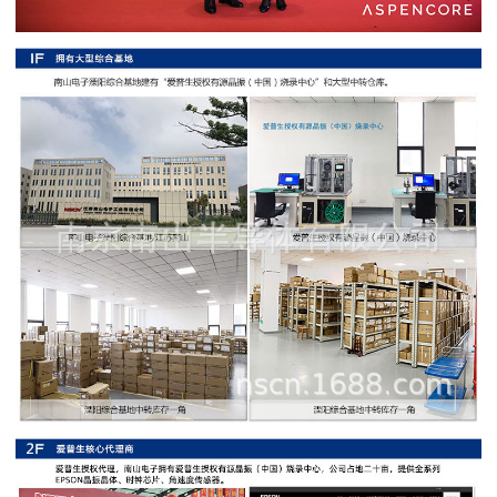
阻
高
精
度
贴
片
电
阻
大
功