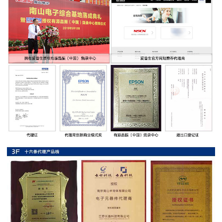
率
贴
片
电
阻
高
压
贴
片
电
阻