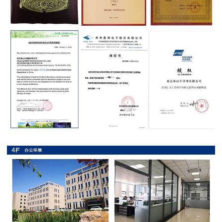
抗
硫
化
贴
片
电
阻
抗
浪
涌