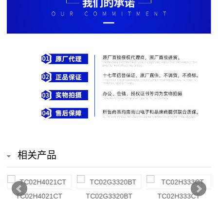
排
电
阻
车
规
电
阻
薄
相关产品
膜
电
TC02H4021CT
TC02G3320BT
TC02H333CT
阻