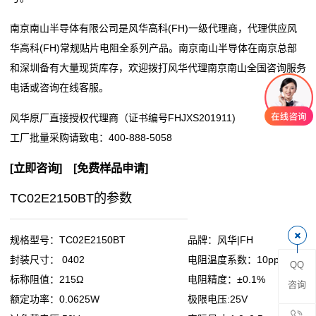
阻
南京南山半导体有限公司是风华高科(FH)一级代理商，代理供应风
华高科(FH)常规贴片电阻全系列产品。南京南山半导体在南京总部
零
和深圳备有大量现货库存，欢迎拨打风华代理南京南山全国咨询服务
电话或咨询在线客服。
欧
风华原厂直接授权代理商（证书编号FHJXS201911)
姆
工厂批量采购请致电：
400-888-5058
电
[
立即咨询
] [
免费样品申请
]
阻
TC02E2150BT的参数
超
低
规格型号：TC02E2150BT
品牌：风华|FH
封装尺寸： 0402
电阻温度系数：10ppm
QQ
阻
标称阻值：215Ω
电阻精度：±0.1%
咨询
值
额定功率：0.0625W
极限电压:25V