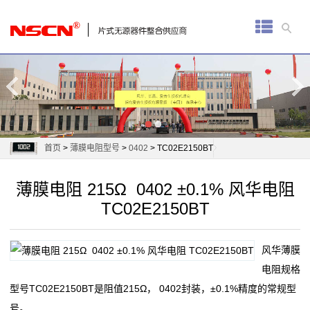
首
页
厚
膜
电
首页
>
薄膜电阻型号
>
0402
> TC02E2150BT
阻
薄膜电阻 215Ω 0402 ±0.1% 风华电阻
通
TC02E2150BT
用
风华薄膜
贴
电阻规格
片
型号TC02E2150BT是阻值215Ω， 0402封装，±0.1%精度的常规型
号。
电