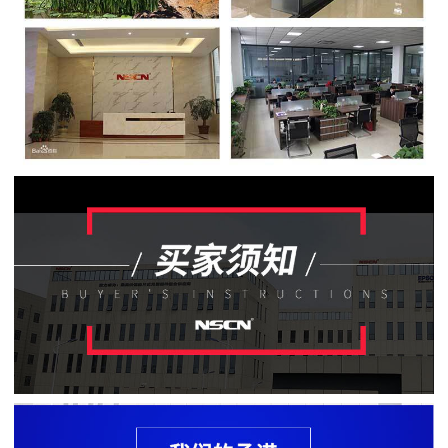
贴
片
电
阻
软
灯
条
贴
片
电
阻