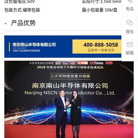
过负载电压:50V
实际尺寸:1.0x0.5mm
贴
电话
包装方式:编带包装
最小包装量:10k/盘
片
产品优势
电
微信
阻
邮箱
超
高
阻
值
贴
片
电