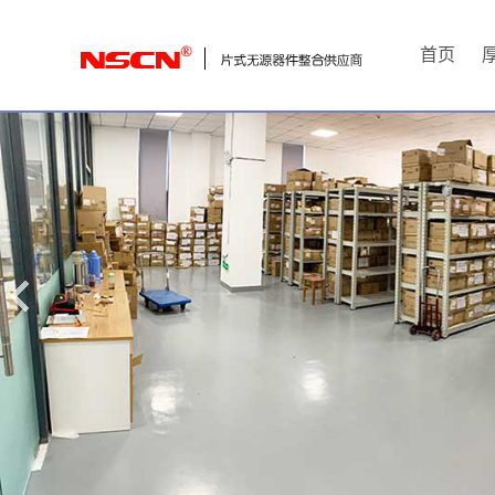
首
首页
页
厚
膜
电
阻
通
用
贴
片
电