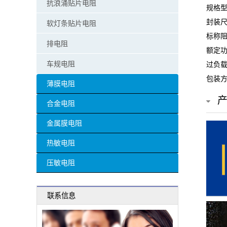
抗浪涌贴片电阻
规格型
贴
封装尺
软灯条贴片电阻
片
标称阻
排电阻
额定功
电
车规电阻
过负载
阻
包装方
薄膜电阻
超
合金电阻
高
金属膜电阻
阻
热敏电阻
值
压敏电阻
贴
联系信息
片
电