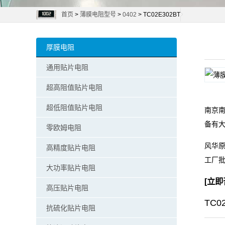
首页
>
薄膜电阻型号
>
0402
> TC02E302BT
阻
零
厚膜电阻
欧
通用贴片电阻
姆
超高阻值贴片电阻
电
超低阻值贴片电阻
南京南
备有
阻
零欧姆电阻
风华原
高精度贴片电阻
超
工厂
大功率贴片电阻
低
[
立即
高压贴片电阻
阻
TC0
抗硫化贴片电阻
值