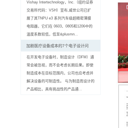
贴
Vishay Intertechnology，Inc.（纽约证券
交易所代码：VSH）​​宣布,威世公司已扩
片
展了其TNPU e3 系列汽车级超精密薄膜
电
电阻器，它们在 0603、0805和1206中的
温度系数较低，低至&plusmn...
阻
加剧医疗设备成本的7个电子设计问
软
在开发电子设备时，制造设计（DFM）通
灯
常会被忽视，而不会考虑长期后果。即使
条
制造成本在目标范围内，公司也应考虑并
解决设备的可制造性。 与为制造而设计的
贴
产品相比，具有挑战性的产品通...
片
电
阻