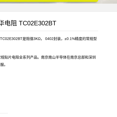
华电阻 TC02E302BT
02E302BT是阻值3KΩ， 0402封装，±0.1%精度的常规型
)常规贴片电阻全系列产品。南京南山半导体在南京总部和深圳
客服。