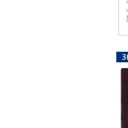
排
电
阻
车
规
电
阻
薄
膜
电
阻