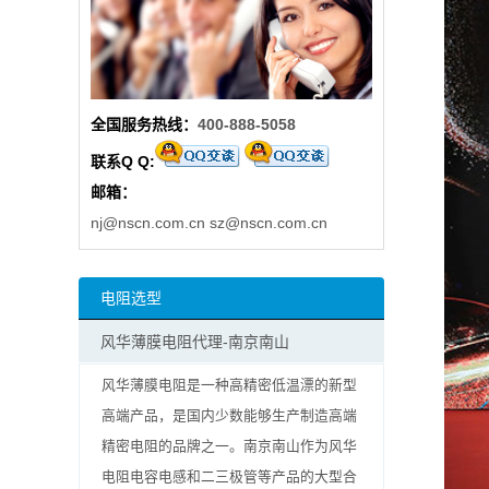
阻
高
全国服务热线：
400-888-5058
精
联系Q Q:
度
邮箱：
贴
nj@nscn.com.cn
sz@nscn.com.cn
片
电阻选型
电
风华薄膜电阻代理-南京南山
阻
风华薄膜电阻是一种高精密低温漂的新型
大
高端产品，是国内少数能够生产制造高端
精密电阻的品牌之一。南京南山作为风华
功
电阻电容电感和二三极管等产品的大型合