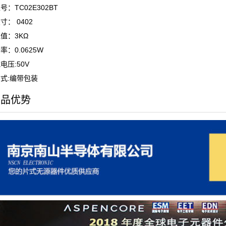
号：TC02E302BT
寸： 0402
值：3KΩ
率：0.0625W
电压:50V
式:编带包装
产品优势