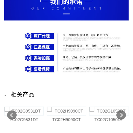
排
电
阻
车
规
电
阻
薄
相关产品
膜
电
TC02G9531DT
TC02H9090CT
TC02G1050DT
阻