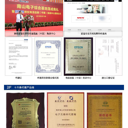
率
贴
片
电
阻
高
压
贴
片
电
阻