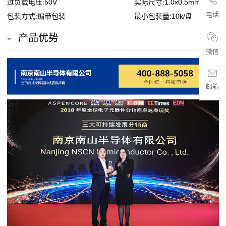
过负载电压:50V
实际尺寸:1.0x0.5mm
贴
电话
包装方式:编带包装
最小包装量:10k/盘
片
产品优势
电
微信
阻
邮箱
超
高
阻
值
贴
片
电