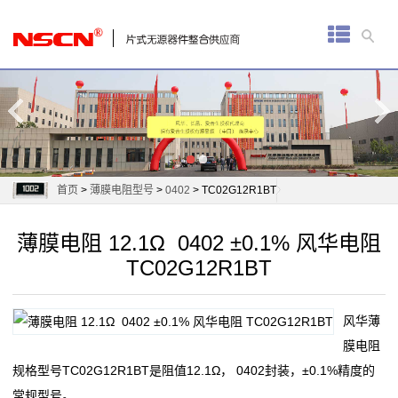
首
页
厚
膜
电
首页
>
薄膜电阻型号
>
0402
> TC02G12R1BT
阻
薄膜电阻 12.1Ω 0402 ±0.1% 风华电阻
通
TC02G12R1BT
用
风华薄
贴
膜电阻
片
规格型号TC02G12R1BT是阻值12.1Ω， 0402封装，±0.1%精度的
常规型号。
电