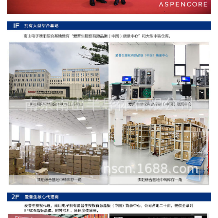
阻
高
精
度
贴
片
电
阻
大
功