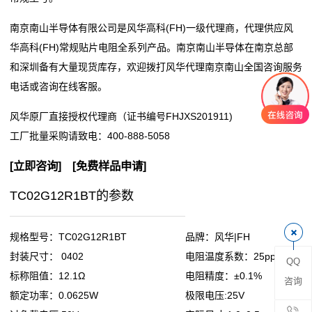
阻
南京南山半导体有限公司是风华高科(FH)一级代理商，代理供应风
华高科(FH)常规贴片电阻全系列产品。南京南山半导体在南京总部
零
和深圳备有大量现货库存，欢迎拨打风华代理南京南山全国咨询服务
电话或咨询在线客服。
欧
风华原厂直接授权代理商（证书编号FHJXS201911)
姆
工厂批量采购请致电：
400-888-5058
电
[
立即咨询
] [
免费样品申请
]
阻
TC02G12R1BT的参数
超
低
规格型号：TC02G12R1BT
品牌：风华|FH
封装尺寸： 0402
电阻温度系数：25ppm
QQ
阻
标称阻值：12.1Ω
电阻精度：±0.1%
咨询
值
额定功率：0.0625W
极限电压:25V