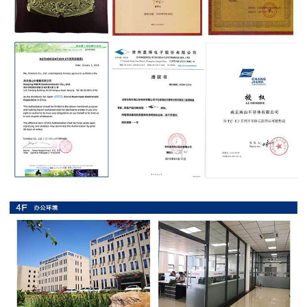
抗
硫
化
贴
片
电
阻
抗
浪
涌