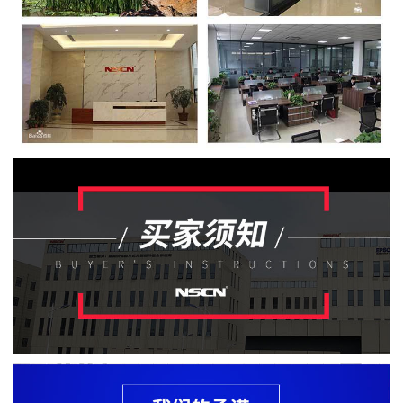
贴
片
电
阻
软
灯
条
贴
片
电
阻