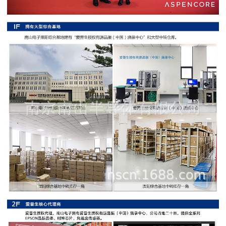
阻
高
精
度
贴
片
电
阻
大
功