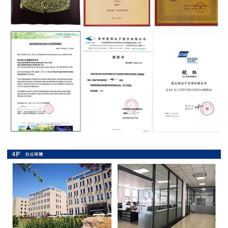
抗
硫
化
贴
片
电
阻
抗
浪
涌