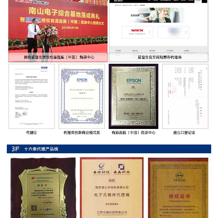
率
贴
片
电
阻
高
压
贴
片
电
阻