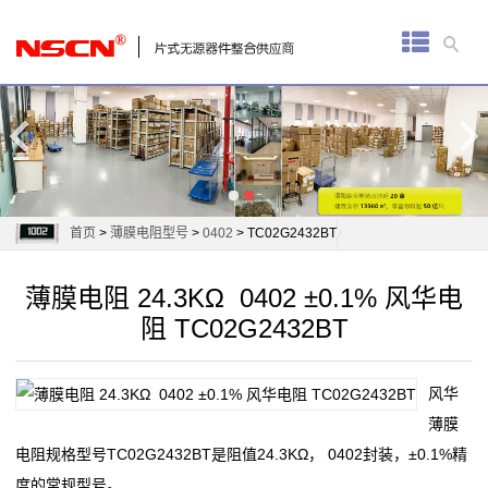
首
页
厚
膜
电
首页
>
薄膜电阻型号
>
0402
> TC02G2432BT
阻
薄膜电阻 24.3KΩ 0402 ±0.1% 风华电
通
阻 TC02G2432BT
用
风华
贴
薄膜
片
电阻规格型号TC02G2432BT是阻值24.3KΩ， 0402封装，±0.1%精
度的常规型号。
电