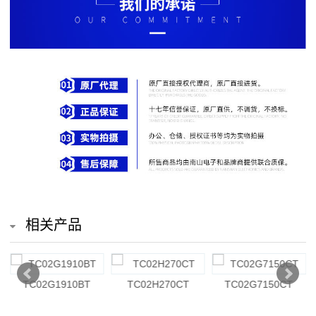
排
电
阻
车
规
电
阻
薄
相关产品
膜
电
TC02G1910BT
TC02H270CT
TC02G7150CT
阻