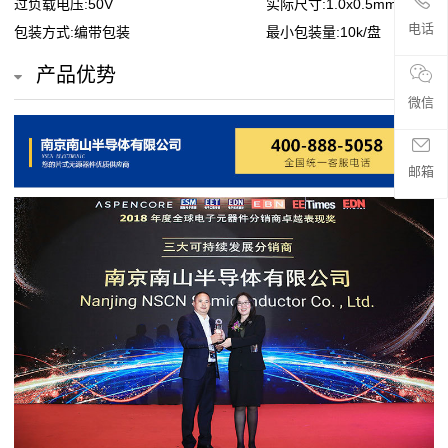
过负载电压:50V
实际尺寸:1.0x0.5mm
贴
电话
包装方式:编带包装
最小包装量:10k/盘
片
产品优势
电
微信
阻
邮箱
超
高
阻
值
贴
片
电