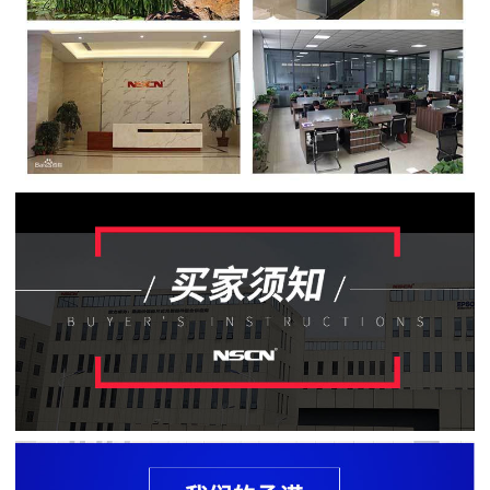
贴
片
电
阻
软
灯
条
贴
片
电
阻