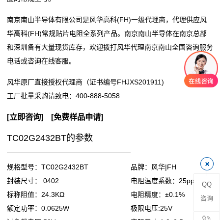
阻
南京南山半导体有限公司是风华高科(FH)一级代理商，代理供应风
华高科(FH)常规贴片电阻全系列产品。南京南山半导体在南京总部
零
和深圳备有大量现货库存，欢迎拨打风华代理南京南山全国咨询服务
电话或咨询在线客服。
欧
风华原厂直接授权代理商（证书编号FHJXS201911)
姆
工厂批量采购请致电：
400-888-5058
电
[
立即咨询
] [
免费样品申请
]
阻
TC02G2432BT的参数
超
低
规格型号：TC02G2432BT
品牌：风华|FH
封装尺寸： 0402
电阻温度系数：25ppm
QQ
阻
标称阻值：24.3KΩ
电阻精度：±0.1%
咨询
值
额定功率：0.0625W
极限电压:25V