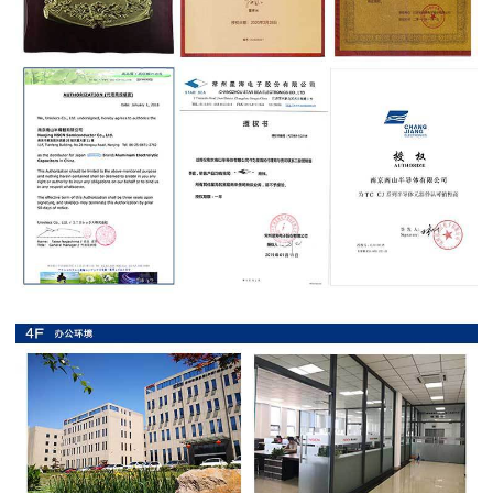
抗
硫
化
贴
片
电
阻
抗
浪
涌