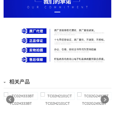
排
电
阻
车
规
电
阻
薄
相关产品
膜
电
TC02H333BT
TC02H2101CT
TC02G2492BT
阻