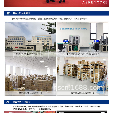
阻
高
精
度
贴
片
电
阻
大
功