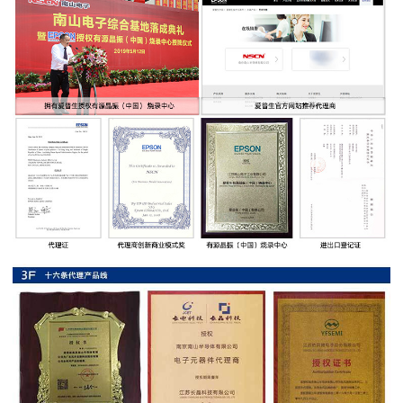
率
贴
片
电
阻
高
压
贴
片
电
阻