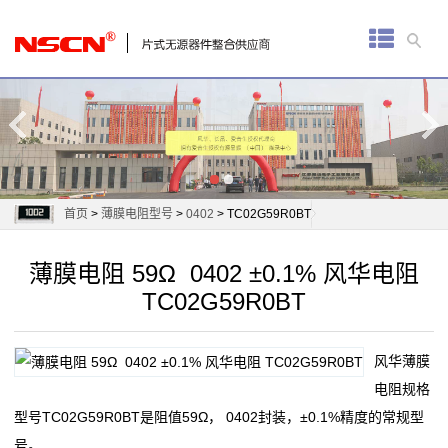
首
页
厚
膜
电
首页
>
薄膜电阻型号
>
0402
> TC02G59R0BT
阻
薄膜电阻 59Ω 0402 ±0.1% 风华电阻
通
TC02G59R0BT
用
风华薄膜
贴
电阻规格
片
型号TC02G59R0BT是阻值59Ω， 0402封装，±0.1%精度的常规型
号。
电