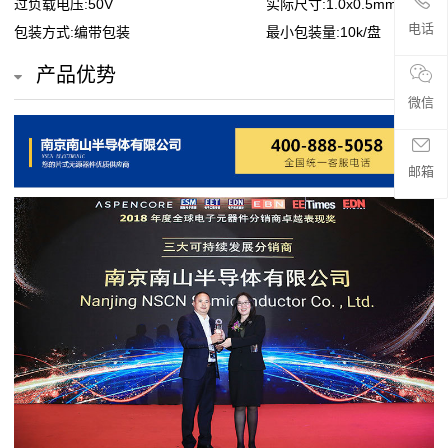
过负载电压:50V
实际尺寸:1.0x0.5mm
贴
电话
包装方式:编带包装
最小包装量:10k/盘
片
产品优势
电
微信
阻
邮箱
超
高
阻
值
贴
片
电