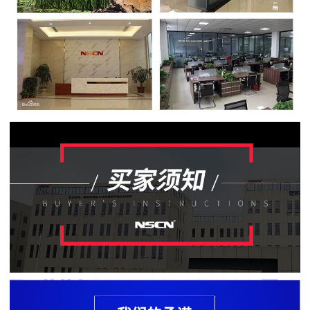
贴
片
电
阻
软
灯
条
贴
片
电
阻