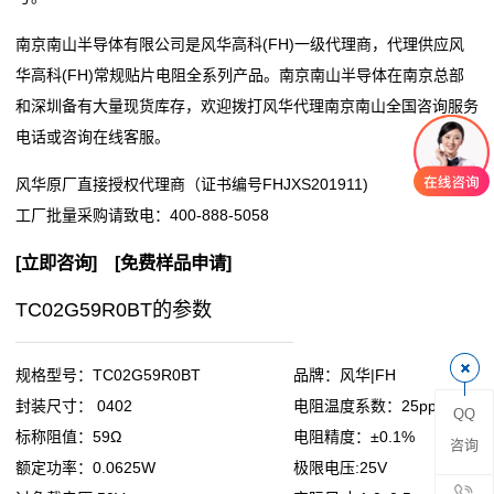
阻
南京南山半导体有限公司是风华高科(FH)一级代理商，代理供应风
华高科(FH)常规贴片电阻全系列产品。南京南山半导体在南京总部
零
和深圳备有大量现货库存，欢迎拨打风华代理南京南山全国咨询服务
电话或咨询在线客服。
欧
风华原厂直接授权代理商（证书编号FHJXS201911)
姆
工厂批量采购请致电：
400-888-5058
电
[
立即咨询
] [
免费样品申请
]
阻
TC02G59R0BT的参数
超
低
规格型号：TC02G59R0BT
品牌：风华|FH
封装尺寸： 0402
电阻温度系数：25ppm
QQ
阻
标称阻值：59Ω
电阻精度：±0.1%
咨询
值
额定功率：0.0625W
极限电压:25V