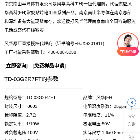
南京南山半导体有限公司是风华高科(FH)一级代理商，代理供应风
阻
华高科(FH)常规贴片电阻全系列产品。南京南山半导体在南京总部
和深圳备有大量现货库存，欢迎拨打风华代理南京南山全国咨询服务
零
电话或咨询在线客服。
欧
风华原厂直接授权代理商（证书编号FHJXS201911)
工厂批量采购请致电：
400-888-5058
姆
[
立即咨询
] [
免费样品申请
]
电
TD-03G2R7FT的参数
阻
超
规格型号：TD-03G2R7FT
品牌：风华|FH
低
封装尺寸： 0603
电阻温度系数：25ppm
标称阻值：2.7Ω
电阻精度：±1%
QQ
阻
额定功率：1/10W
极限电压:50V
咨询
值
过负载电压:100V
实际尺寸:1.6x0.8mm