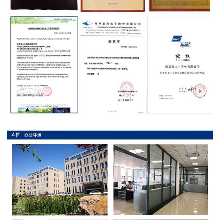
抗
硫
化
贴
片
电
阻
抗
浪
涌