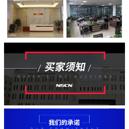
贴
片
电
阻
软
灯
条
贴
片
电
阻