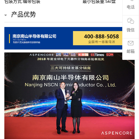
包装方式:编带包装
最小包装量:5k/盘
贴
电话
产品优势
片
微信
电
阻
邮箱
超
高
阻
值
贴
片
电