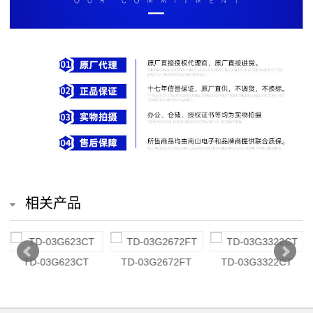
排
电
阻
车
规
电
阻
相关产品
薄
膜
03G623CT
TD-03G2672FT
TD-03G3322CT
TD-03G
电
阻