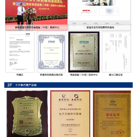
率
贴
片
电
阻
高
压
贴
片
电
阻