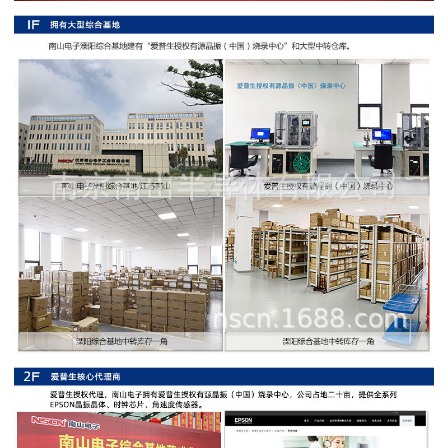
阻
高
精
度
贴
片
电
阻
大
功