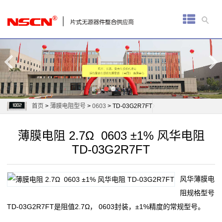
首
页
厚
膜
电
首页
>
薄膜电阻型号
>
0603
> TD-03G2R7FT
阻
薄膜电阻 2.7Ω 0603 ±1% 风华电阻
通
TD-03G2R7FT
用
风华薄膜电
贴
阻规格型号
片
TD-03G2R7FT是阻值2.7Ω， 0603封装，±1%精度的常规型号。
电