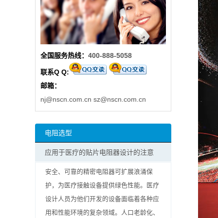
阻
高
全国服务热线：
400-888-5058
精
联系Q Q:
度
邮箱：
贴
nj@nscn.com.cn
sz@nscn.com.cn
片
电阻选型
电
应用于医疗的贴片电阻器设计的注意
阻
安全、可靠的精密电阻器可扩展浪涌保
大
护，为医疗接触设备提供绿色性能。医疗
设计人员为他们开发的设备面临着各种应
功
用和性能环境的复杂领域。人口老龄化、