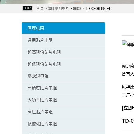
首页
>
薄膜电阻型号
>
0603
> TD-03G6490FT
阻
零
厚膜电阻
欧
通用贴片电阻
姆
超高阻值贴片电阻
电
超低阻值贴片电阻
南京南
备有
阻
零欧姆电阻
风华原
高精度贴片电阻
超
工厂
大功率贴片电阻
低
[
立即
高压贴片电阻
阻
TD-
抗硫化贴片电阻
值