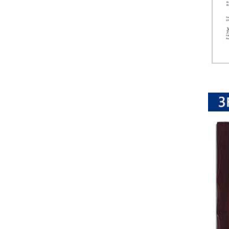
排
电
阻
车
规
电
阻
薄
膜
电
阻