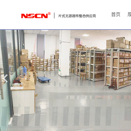
首
首页
页
厚
膜
电
阻
通
用
贴
片
电