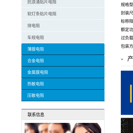
抗浪涌贴片电阻
规格型号
贴
封装尺
软灯条贴片电阻
片
标称阻
排电阻
额定功
电
车规电阻
过负载
阻
包装方
薄膜电阻
超
合金电阻
高
金属膜电阻
阻
热敏电阻
值
压敏电阻
贴
联系信息
片
电