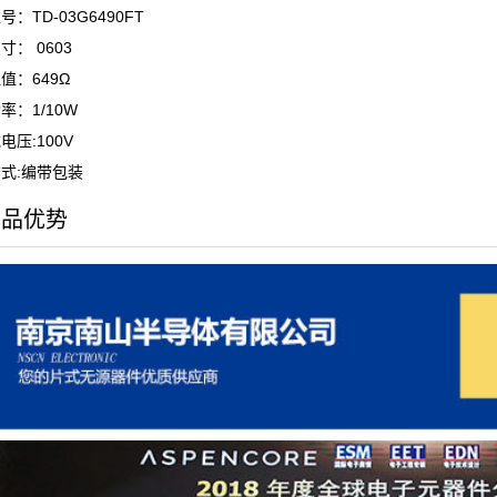
：TD-03G6490FT
寸： 0603
值：649Ω
率：1/10W
电压:100V
式:编带包装
产品优势