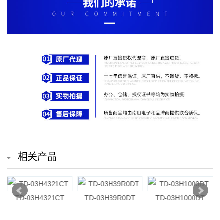
排
电
阻
车
规
电
阻
薄
相关产品
膜
电
TD-03H4321CT
TD-03H39R0DT
TD-03H1000DT
阻