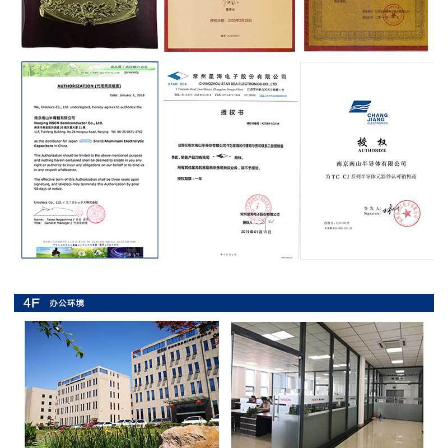
抗
硫
化
贴
片
电
阻
抗
浪
涌