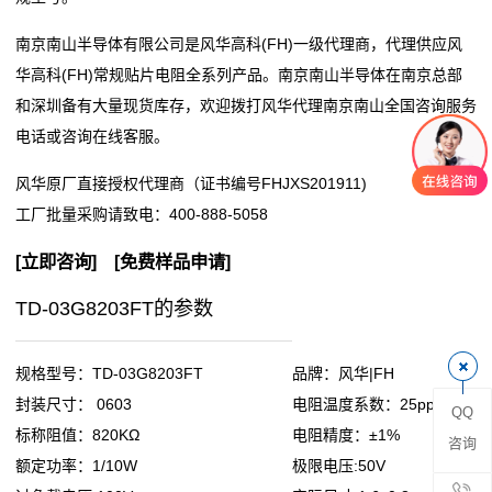
阻
南京南山半导体有限公司是风华高科(FH)一级代理商，代理供应风
华高科(FH)常规贴片电阻全系列产品。南京南山半导体在南京总部
零
和深圳备有大量现货库存，欢迎拨打风华代理南京南山全国咨询服务
电话或咨询在线客服。
欧
风华原厂直接授权代理商（证书编号FHJXS201911)
姆
工厂批量采购请致电：
400-888-5058
电
[
立即咨询
] [
免费样品申请
]
阻
TD-03G8203FT的参数
超
低
规格型号：TD-03G8203FT
品牌：风华|FH
封装尺寸： 0603
电阻温度系数：25ppm
QQ
阻
标称阻值：820KΩ
电阻精度：±1%
咨询
值
额定功率：1/10W
极限电压:50V