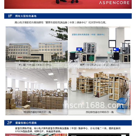
阻
高
精
度
贴
片
电
阻
大
功