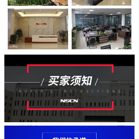
贴
片
电
阻
软
灯
条
贴
片
电
阻