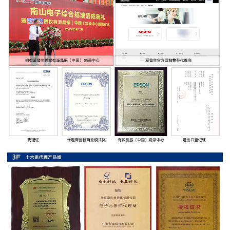
率
贴
片
电
阻
高
压
贴
片
电
阻