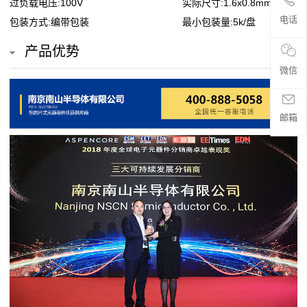
过负载电压:100V
实际尺寸:1.6x0.8mm
贴
电话
包装方式:编带包装
最小包装量:5k/盘
片
产品优势
电
微信
阻
邮箱
超
高
阻
值
贴
片
电