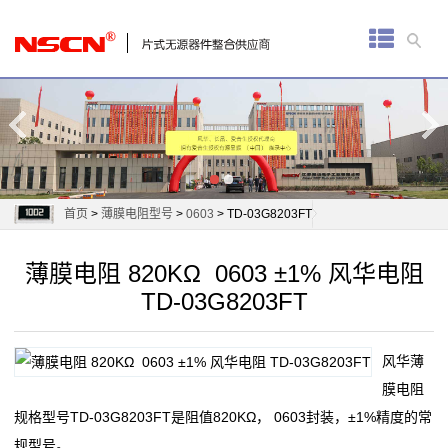
首
页
厚
膜
电
首页
>
薄膜电阻型号
>
0603
> TD-03G8203FT
阻
薄膜电阻 820KΩ 0603 ±1% 风华电阻
通
TD-03G8203FT
用
风华薄
贴
膜电阻
片
规格型号TD-03G8203FT是阻值820KΩ， 0603封装，±1%精度的常
规型号。
电