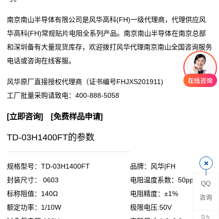
阻
南京南山半导体有限公司是风华高科(FH)一级代理商，代理供应风
华高科(FH)常规贴片电阻全系列产品。南京南山半导体在南京总部
零
和深圳备有大量现货库存，欢迎拨打风华代理南京南山全国咨询服务
电话或咨询在线客服。
欧
风华原厂直接授权代理商（证书编号FHJXS201911)
姆
工厂批量采购请致电：
400-888-5058
电
[
立即咨询
] [
免费样品申请
]
阻
TD-03H1400FT的参数
超
低
规格型号：TD-03H1400FT
品牌：风华|FH
封装尺寸： 0603
电阻温度系数：50ppm
QQ
阻
标称阻值：140Ω
电阻精度：±1%
咨询
值
额定功率：1/10W
极限电压:50V