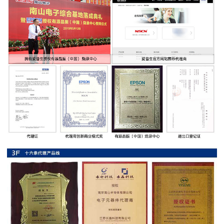
率
贴
片
电
阻
高
压
贴
片
电
阻