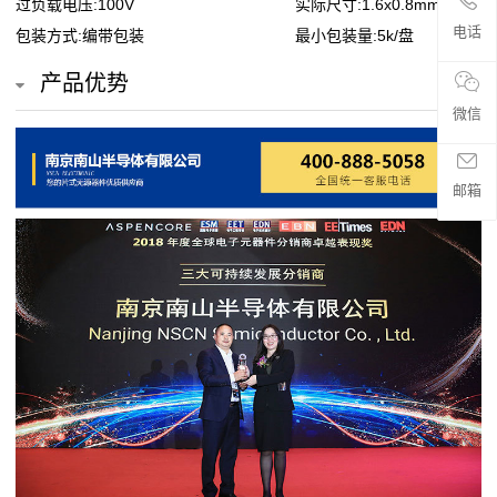
过负载电压:100V
实际尺寸:1.6x0.8mm
贴
电话
包装方式:编带包装
最小包装量:5k/盘
片
产品优势
电
微信
阻
邮箱
超
高
阻
值
贴
片
电