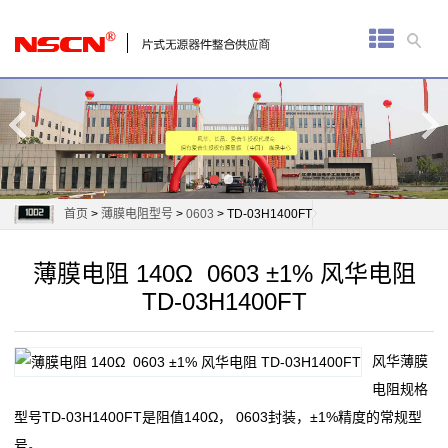
首
页
厚
膜
电
首页
>
薄膜电阻型号
>
0603
> TD-03H1400FT
阻
薄膜电阻 140Ω 0603 ±1% 风华电阻
通
TD-03H1400FT
用
风华薄膜
贴
电阻规格
片
型号TD-03H1400FT是阻值140Ω， 0603封装，±1%精度的常规型
号。
电