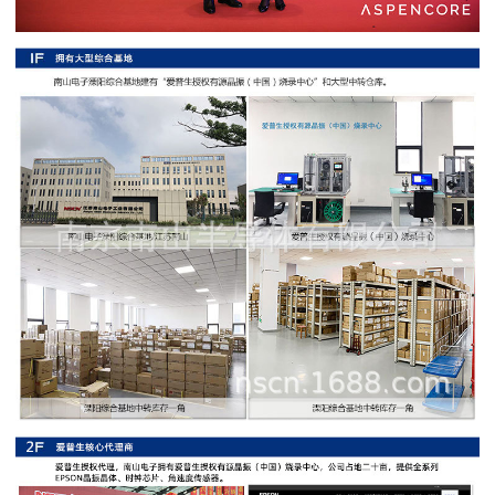
阻
高
精
度
贴
片
电
阻
大
功