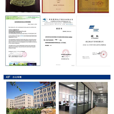
抗
硫
化
贴
片
电
阻
抗
浪
涌