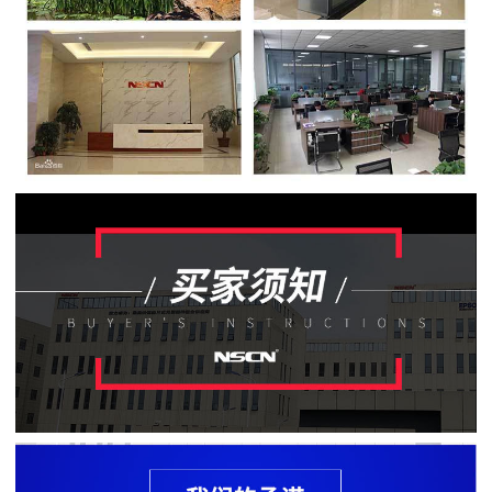
贴
片
电
阻
软
灯
条
贴
片
电
阻