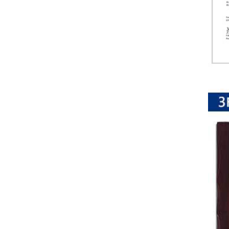
排
电
阻
车
规
电
阻
薄
膜
电
阻