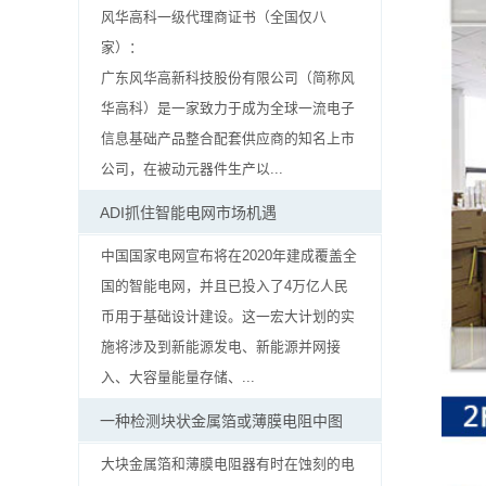
风华高科一级代理商证书（全国仅八
抗
家）：
硫
广东风华高新科技股份有限公司（简称风
华高科）是一家致力于成为全球一流电子
化
信息基础产品整合配套供应商的知名上市
贴
公司，在被动元器件生产以...
片
ADI抓住智能电网市场机遇
电
中国国家电网宣布将在2020年建成覆盖全
国的智能电网，并且已投入了4万亿人民
阻
币用于基础设计建设。这一宏大计划的实
施将涉及到新能源发电、新能源并网接
抗
入、大容量能量存储、...
浪
一种检测块状金属箔或薄膜电阻中图
涌
大块金属箔和薄膜电阻器有时在蚀刻的电