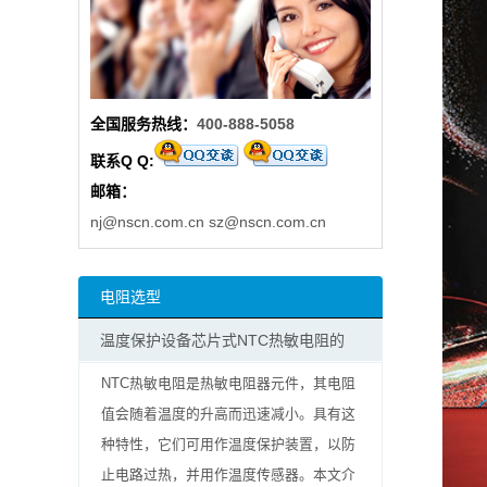
阻
高
全国服务热线：
400-888-5058
精
联系Q Q:
度
邮箱：
贴
nj@nscn.com.cn
sz@nscn.com.cn
片
电阻选型
电
温度保护设备芯片式NTC热敏电阻的
阻
NTC热敏电阻是热敏电阻器元件，其电阻
大
值会随着温度的升高而迅速减小。具有这
种特性，它们可用作温度保护装置，以防
功
止电路过热，并用作温度传感器。本文介