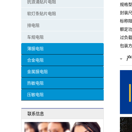
抗浪涌贴片电阻
规格型号
贴
封装尺
软灯条贴片电阻
片
标称阻
排电阻
额定功
电
车规电阻
过负载
阻
包装方
薄膜电阻
超
合金电阻
高
金属膜电阻
阻
热敏电阻
值
压敏电阻
贴
联系信息
片
电