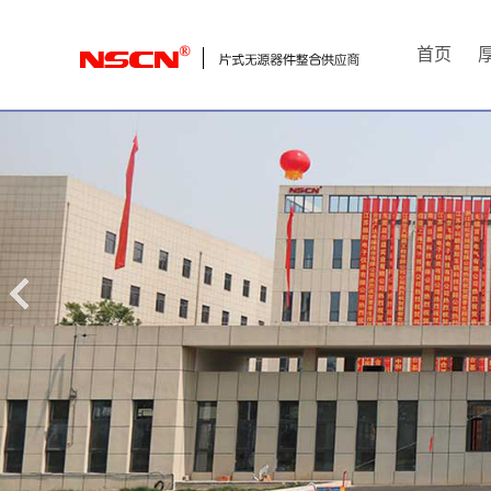
首
首页
页
厚
膜
电
阻
通
用
贴
片
电