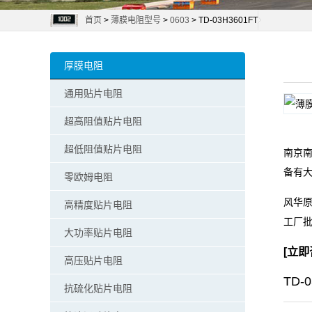
首页
>
薄膜电阻型号
>
0603
> TD-03H3601FT
阻
零
厚膜电阻
欧
通用贴片电阻
姆
超高阻值贴片电阻
电
超低阻值贴片电阻
南京南
备有
阻
零欧姆电阻
风华原
高精度贴片电阻
超
工厂
大功率贴片电阻
低
[
立即
高压贴片电阻
阻
TD-
抗硫化贴片电阻
值