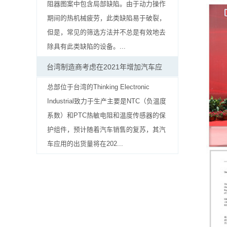
贴
阻器图案中包含局部缺陷。由于动力操作
期间的热机械疲劳，此类缺陷易于破裂，
片
但是，常见的筛选方法并不总是有效地去
电
除具有此类缺陷的设备。...
阻
台湾制造商考虑在2021年增加汽车应
软
总部位于台湾的Thinking Electronic
Industrial致力于生产主要是NTC（负温度
灯
系数）和PTC热敏电阻和温度传感器的保
条
护组件，预计随着汽车销售的复苏，其汽
车应用的出货量将在202...
贴
片
电
阻