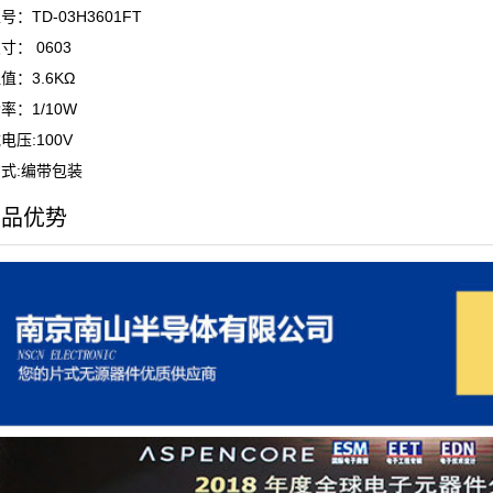
：TD-03H3601FT
寸： 0603
值：3.6KΩ
率：1/10W
电压:100V
式:编带包装
产品优势