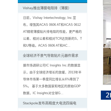
抗
Vishay推出薄膜电阻排（薄膜）
硫
日前，Vishay Intertechnology, Inc.宣
布，增强其ACAS 0606 AT和ACAS 0612
化
AT精密薄膜贴片排电阻的性能，更严格的
贴
公差、相对公差和相对TCR达到新的S、T
和U等级。ACAS 0606 AT和AC...
片
全球经济不景气导致贴片元器件需求
电
据市场调研公司IC Insights Inc.的数据显
阻
示，由于全球经济增长的放缓，2013年半
导体市场第一季度同比增长从6%降到了
抗
5%。 基于大多数国家和地区的原始GDP
浪
数据，IC Insights对全球G...
涌
Stackpole发布高精度大电流四端电