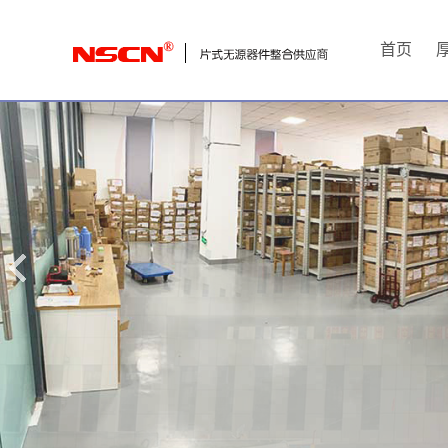
首
首页
页
厚
膜
电
阻
通
用
贴
片
电