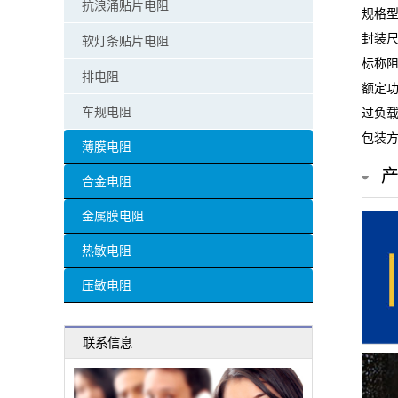
抗浪涌贴片电阻
规格型号
贴
封装尺
软灯条贴片电阻
片
标称阻
排电阻
额定功
电
车规电阻
过负载
阻
包装方
薄膜电阻
超
合金电阻
高
金属膜电阻
阻
热敏电阻
值
压敏电阻
贴
联系信息
片
电