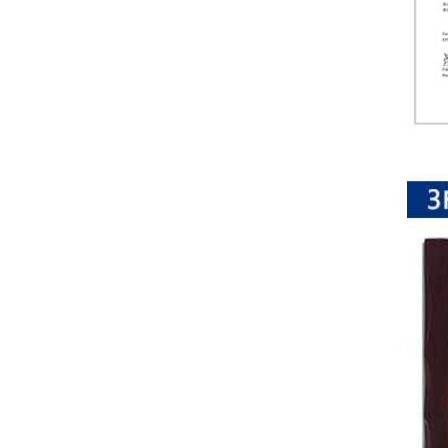
排
电
阻
车
规
电
阻
薄
膜
电
阻