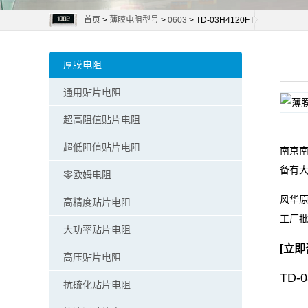
首页
>
薄膜电阻型号
>
0603
> TD-03H4120FT
阻
零
厚膜电阻
欧
通用贴片电阻
姆
超高阻值贴片电阻
电
超低阻值贴片电阻
南京南
备有
阻
零欧姆电阻
风华原
高精度贴片电阻
超
工厂
大功率贴片电阻
低
[
立即
高压贴片电阻
阻
TD-
抗硫化贴片电阻
值