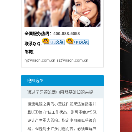
阻
高
全国服务热线：
400-888-5058
精
联系Q Q:
度
邮箱：
贴
nj@nscn.com.cn
sz@nscn.com.cn
片
电阻选型
电
通过学习镇流器电阻器基础知识来提
阻
镇流电阻之类的小型组件如果适当指定并
大
且LED偏向*佳工作状态，则可能会对SSL
设计产生重大影响。指定电阻器似乎很容
功
易，但是对于许多用途而言，必须理解应