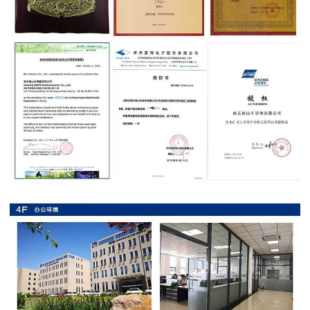
抗
硫
化
贴
片
电
阻
抗
浪
涌