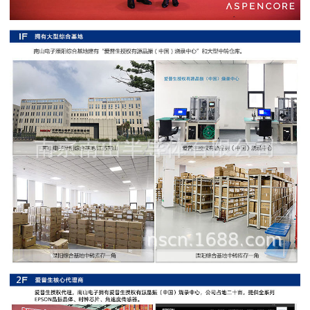
阻
高
精
度
贴
片
电
阻
大
功