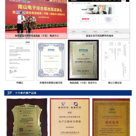
率
贴
片
电
阻
高
压
贴
片
电
阻