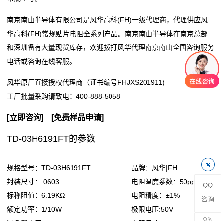
阻
南京南山半导体有限公司是风华高科(FH)一级代理商，代理供应风
华高科(FH)常规贴片电阻全系列产品。南京南山半导体在南京总部
零
和深圳备有大量现货库存，欢迎拨打风华代理南京南山全国咨询服务
电话或咨询在线客服。
欧
风华原厂直接授权代理商（证书编号FHJXS201911)
姆
工厂批量采购请致电：
400-888-5058
电
[
立即咨询
] [
免费样品申请
]
阻
TD-03H6191FT的参数
超
低
规格型号：TD-03H6191FT
品牌：风华|FH
封装尺寸： 0603
电阻温度系数：50ppm
QQ
阻
标称阻值：6.19KΩ
电阻精度：±1%
咨询
值
额定功率：1/10W
极限电压:50V