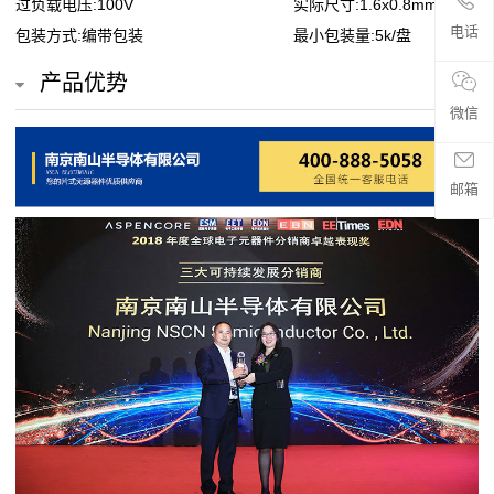
过负载电压:100V
实际尺寸:1.6x0.8mm
贴
电话
包装方式:编带包装
最小包装量:5k/盘
片
产品优势
电
微信
阻
邮箱
超
高
阻
值
贴
片
电