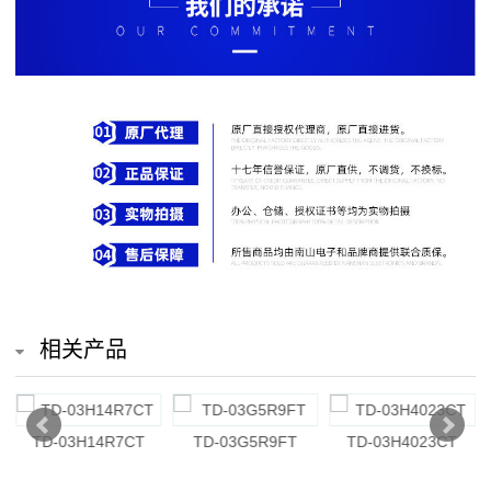
排
电
阻
车
规
电
阻
薄
相关产品
膜
电
3H4023CT
TD-03H1782DT
TD-03G9531CT
TD-03H
阻