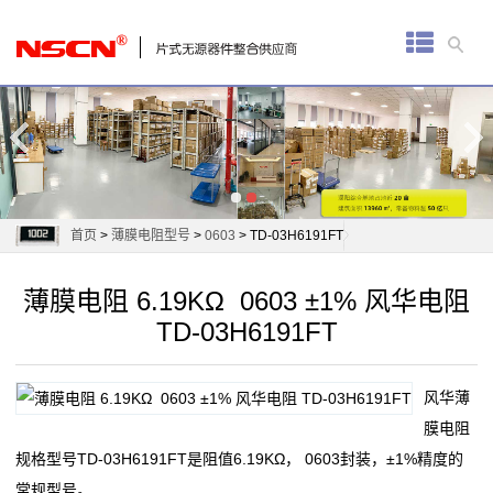
首
页
厚
膜
电
首页
>
薄膜电阻型号
>
0603
> TD-03H6191FT
阻
薄膜电阻 6.19KΩ 0603 ±1% 风华电阻
通
TD-03H6191FT
用
风华薄
贴
膜电阻
片
规格型号TD-03H6191FT是阻值6.19KΩ， 0603封装，±1%精度的
常规型号。
电