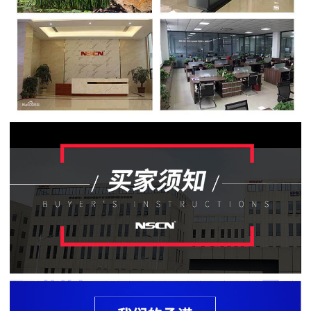
贴
片
电
阻
软
灯
条
贴
片
电
阻