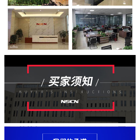
贴
片
电
阻
软
灯
条
贴
片
电
阻