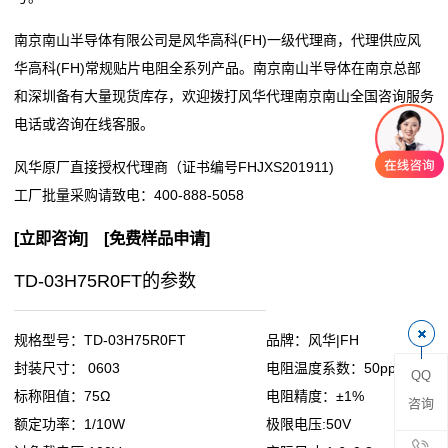
阻
南京南山半导体有限公司是风华高科(FH)一级代理商，代理供应风
华高科(FH)常规贴片电阻全系列产品。南京南山半导体在南京总部
零
和深圳备有大量现货库存，欢迎拨打风华代理南京南山全国咨询服务
电话或咨询在线客服。
欧
风华原厂直接授权代理商（证书编号FHJXS201911)
姆
工厂批量采购请致电：
400-888-5058
电
[
立即咨询
] [
免费样品申请
]
阻
TD-03H75R0FT的参数
超
低
规格型号：TD-03H75R0FT
品牌：风华|FH
封装尺寸： 0603
电阻温度系数：50ppm
QQ
阻
标称阻值：75Ω
电阻精度：±1%
咨询
值
额定功率：1/10W
极限电压:50V