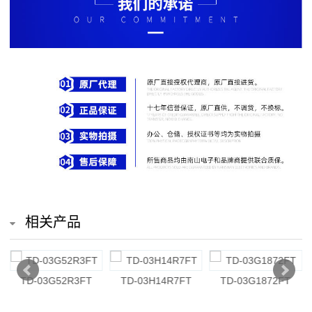
排
电
阻
车
规
电
阻
薄
相关产品
膜
电
TD-03G52R3FT
TD-03H14R7FT
TD-03G1872FT
阻