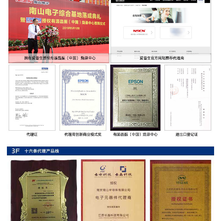
率
贴
片
电
阻
高
压
贴
片
电
阻