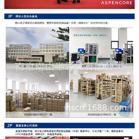
阻
高
精
度
贴
片
电
阻
大
功