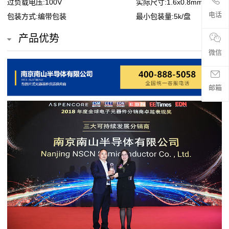
过负载电压:100V
实际尺寸:1.6x0.8mm
贴
电话
包装方式:编带包装
最小包装量:5k/盘
片
产品优势
电
微信
阻
邮箱
超
高
阻
值
贴
片
电