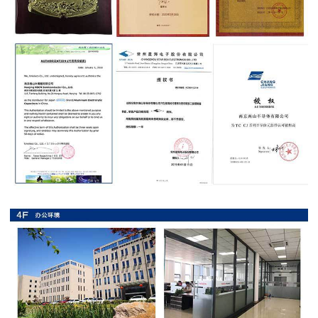
抗
硫
化
贴
片
电
阻
抗
浪
涌