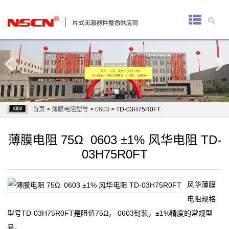
首
页
厚
膜
电
首页
>
薄膜电阻型号
>
0603
> TD-03H75R0FT
阻
薄膜电阻 75Ω 0603 ±1% 风华电阻 TD-
通
03H75R0FT
用
风华薄膜
贴
电阻规格
片
型号TD-03H75R0FT是阻值75Ω， 0603封装，±1%精度的常规型
号。
电