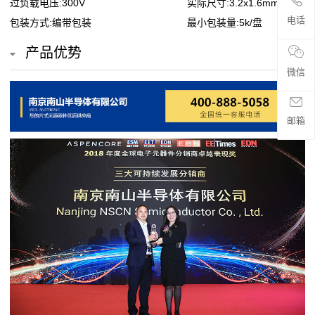
过负载电压:300V
实际尺寸:3.2x1.6mm
贴
电话
包装方式:编带包装
最小包装量:5k/盘
片
产品优势
电
微信
阻
邮箱
超
高
阻
值
贴
片
电