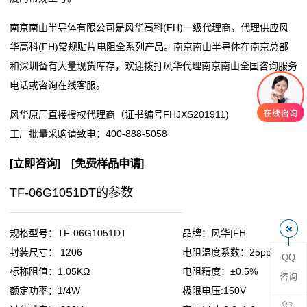
阻
南京南山半导体有限公司是风华高科(FH)一级代理商，代理供应风
华高科(FH)常规贴片电阻全系列产品。南京南山半导体在南京总部
零
和深圳备有大量现货库存，欢迎拨打风华代理南京南山全国咨询服务
电话或咨询在线客服。
欧
风华原厂直接授权代理商（证书编号FHJXS201911)
姆
工厂批量采购请致电：
400-888-5058
电
[
立即咨询
] [
免费样品申请
]
阻
TF-06G1051DT的参数
超
低
规格型号：TF-06G1051DT
品牌：风华|FH
封装尺寸： 1206
电阻温度系数：25ppm
QQ
阻
标称阻值：1.05KΩ
电阻精度：±0.5%
咨询
值
额定功率：1/4W
极限电压:150V