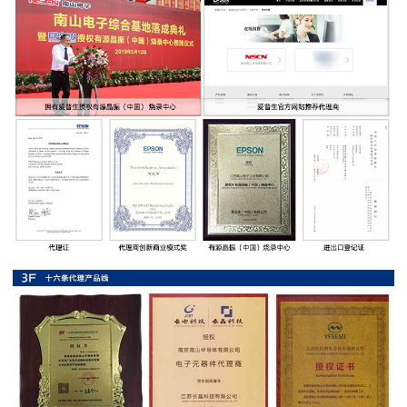
率
贴
片
电
阻
高
压
贴
片
电
阻