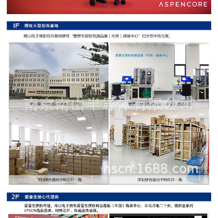
阻
高
精
度
贴
片
电
阻
大
功