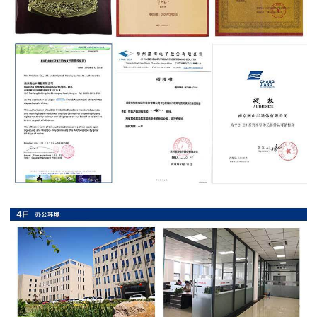
抗
硫
化
贴
片
电
阻
抗
浪
涌