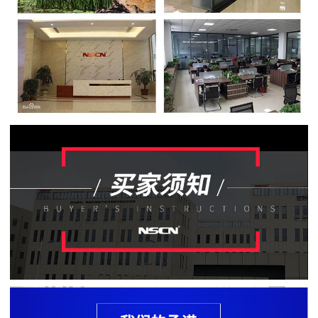
贴
片
电
阻
软
灯
条
贴
片
电
阻