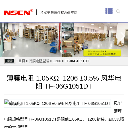
首
页
厚
膜
电
首页
>
薄膜电阻型号
>
1206
> TF-06G1051DT
阻
薄膜电阻 1.05KΩ 1206 ±0.5% 风华电
通
阻 TF-06G1051DT
用
风华
贴
薄膜
片
电阻规格型号TF-06G1051DT是阻值1.05KΩ， 1206封装，±0.5%精
度的常规型号。
电