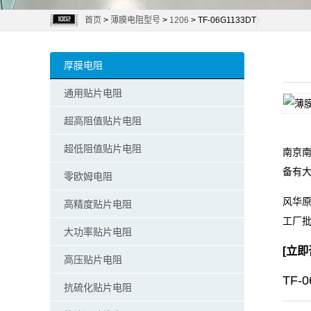
首页
>
薄膜电阻型号
>
1206
> TF-06G1133DT
阻
零
厚膜电阻
欧
通用贴片电阻
姆
超高阻值贴片电阻
电
超低阻值贴片电阻
南京南
备有
阻
零欧姆电阻
风华原
高精度贴片电阻
超
工厂
大功率贴片电阻
低
[
立即
高压贴片电阻
阻
TF-
抗硫化贴片电阻
值