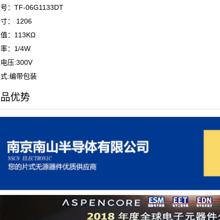
：TF-06G1133DT
寸： 1206
值：113KΩ
率：1/4W
电压:300V
式:编带包装
产品优势