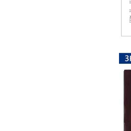
排
电
阻
车
规
电
阻
薄
膜
电
阻