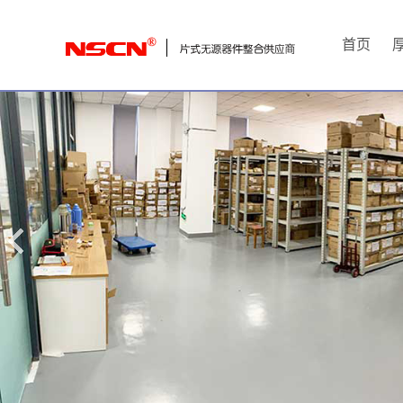
首
首页
页
厚
膜
电
阻
通
用
贴
片
电