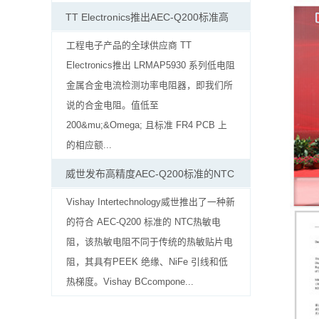
贴
TT Electronics推出AEC-Q200标准高
片
工程电子产品的全球供应商 TT
电
Electronics推出 LRMAP5930 系列低电阻
金属合金电流检测功率电阻器，即我们所
阻
说的合金电阻。值低至
软
200&mu;&Omega; 且标准 FR4 PCB 上
的相应额...
灯
威世发布高精度AEC-Q200标准的NTC
条
Vishay Intertechnology威世推出了一种新
贴
的符合 AEC-Q200 标准的 NTC热敏电
片
阻，该热敏电阻不同于传统的热敏贴片电
阻，其具有PEEK 绝缘、NiFe 引线和低
电
热梯度。Vishay BCcompone...
阻