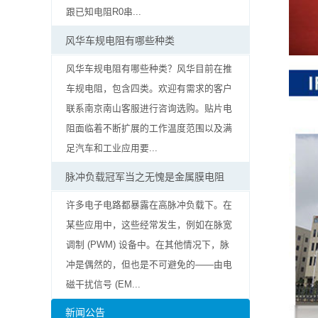
率
跟已知电阻R0串...
贴
风华车规电阻有哪些种类
片
风华车规电阻有哪些种类？风华目前在推
车规电阻，包含四类。欢迎有需求的客户
电
联系南京南山客服进行咨询选购。贴片电
阻
阻面临着不断扩展的工作温度范围以及满
足汽车和工业应用要...
高
脉冲负载冠军当之无愧是金属膜电阻
压
许多电子电路都暴露在高脉冲负载下。在
贴
某些应用中，这些经常发生，例如在脉宽
调制 (PWM) 设备中。在其他情况下，脉
片
冲是偶然的，但也是不可避免的——由电
电
磁干扰信号 (EM...
阻
新闻公告