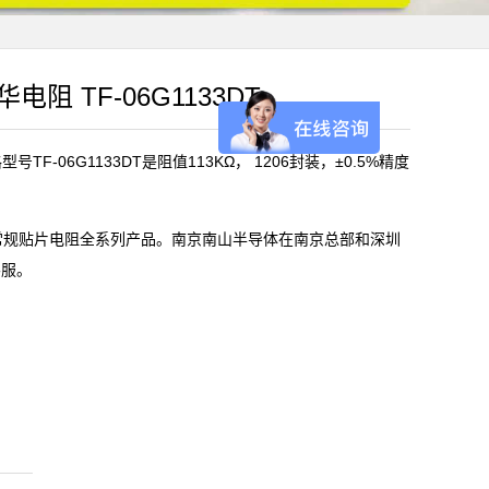
华电阻 TF-06G1133DT
TF-06G1133DT是阻值113KΩ， 1206封装，±0.5%精度
)常规贴片电阻全系列产品。南京南山半导体在南京总部和深圳
客服。