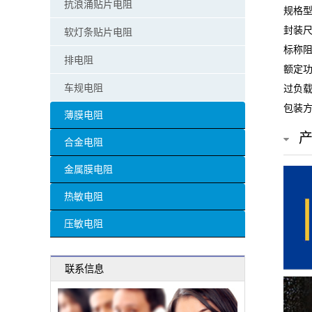
抗浪涌贴片电阻
规格型号
贴
封装尺
软灯条贴片电阻
片
标称阻
排电阻
额定功
电
车规电阻
过负载
阻
包装方
薄膜电阻
超
合金电阻
高
金属膜电阻
阻
热敏电阻
值
压敏电阻
贴
联系信息
片
电