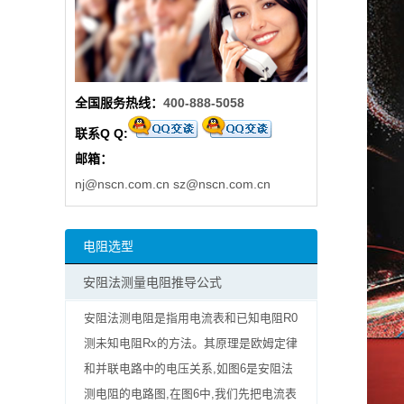
阻
高
全国服务热线：
400-888-5058
精
联系Q Q:
度
邮箱：
贴
nj@nscn.com.cn
sz@nscn.com.cn
片
电阻选型
电
安阻法测量电阻推导公式
阻
安阻法测电阻是指用电流表和已知电阻R0
大
测未知电阻Rx的方法。其原理是欧姆定律
和并联电路中的电压关系,如图6是安阻法
功
测电阻的电路图,在图6中,我们先把电流表