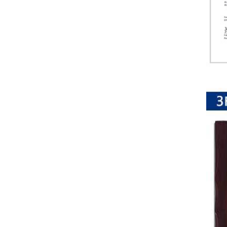
排
电
阻
车
规
电
阻
薄
膜
电
阻