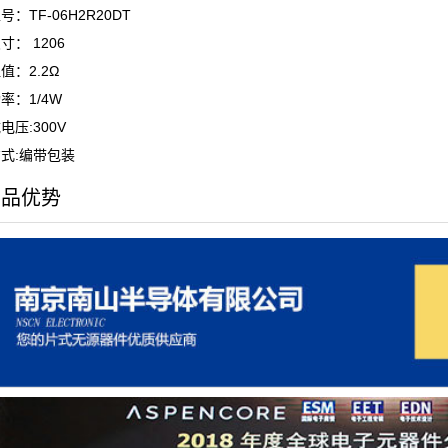
：TF-06H2R20DT
寸： 1206
值：2.2Ω
率：1/4W
电压:300V
式:编带包装
产品优势