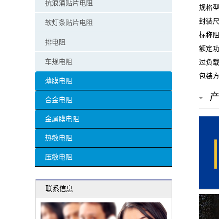
抗浪涌贴片电阻
规格型号
贴
封装尺
软灯条贴片电阻
片
标称阻
排电阻
额定功
电
车规电阻
过负载
阻
包装方
薄膜电阻
超
合金电阻
高
金属膜电阻
阻
热敏电阻
值
压敏电阻
贴
联系信息
片
电