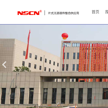
首
首页
页
厚
膜
电
阻
通
用
贴
片
电