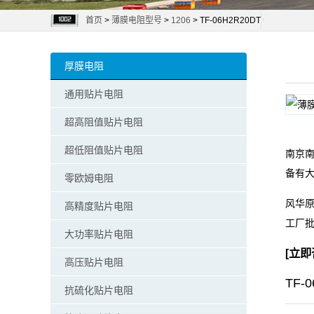
首页
>
薄膜电阻型号
>
1206
> TF-06H2R20DT
阻
零
厚膜电阻
欧
通用贴片电阻
姆
超高阻值贴片电阻
电
超低阻值贴片电阻
南京南
备有
阻
零欧姆电阻
风华原
高精度贴片电阻
超
工厂
大功率贴片电阻
低
[
立即
高压贴片电阻
阻
TF-
抗硫化贴片电阻
值