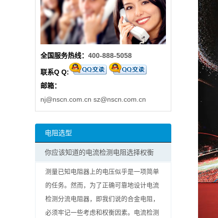
阻
高
全国服务热线：
400-888-5058
精
联系Q Q:
度
邮箱：
贴
nj@nscn.com.cn
sz@nscn.com.cn
片
电阻选型
电
你应该知道的电流检测电阻选择权衡
阻
测量已知电阻器上的电压似乎是一项简单
大
的任务。然而，为了正确可靠地设计电流
检测分流电阻器，即我们说的合金电阻，
功
必须牢记一些考虑和权衡因素。电流检测