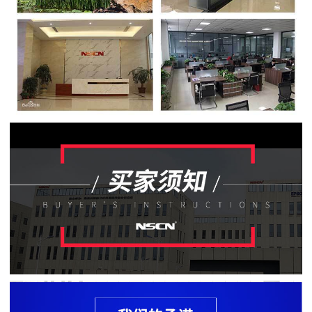
贴
片
电
阻
软
灯
条
贴
片
电
阻