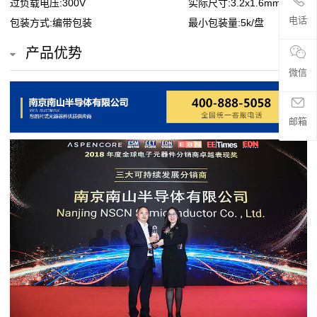
过负载电压:300V
实际尺寸:3.2x1.6mm
贴
电话
包装方式:编带包装
最小包装量:5k/盘
片
产品优势
电
微信
阻
邮箱
超
高
阻
值
贴
片
电