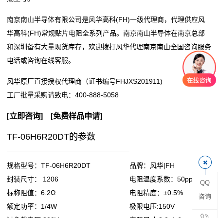
阻
南京南山半导体有限公司是风华高科(FH)一级代理商，代理供应风
华高科(FH)常规贴片电阻全系列产品。南京南山半导体在南京总部
零
和深圳备有大量现货库存，欢迎拨打风华代理南京南山全国咨询服务
电话或咨询在线客服。
欧
风华原厂直接授权代理商（证书编号FHJXS201911)
姆
工厂批量采购请致电：
400-888-5058
电
[
立即咨询
] [
免费样品申请
]
阻
TF-06H6R20DT的参数
超
低
规格型号：TF-06H6R20DT
品牌：风华|FH
封装尺寸： 1206
电阻温度系数：50ppm
QQ
阻
标称阻值：6.2Ω
电阻精度：±0.5%
咨询
值
额定功率：1/4W
极限电压:150V