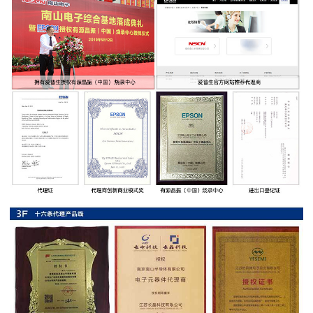
率
贴
片
电
阻
高
压
贴
片
电
阻