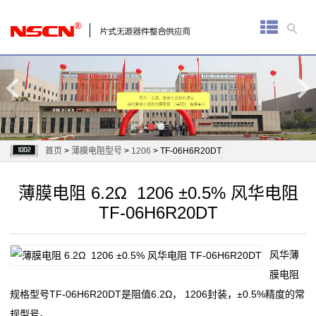
首
页
厚
膜
电
首页
>
薄膜电阻型号
>
1206
> TF-06H6R20DT
阻
薄膜电阻 6.2Ω 1206 ±0.5% 风华电阻
通
TF-06H6R20DT
用
风华薄
贴
膜电阻
片
规格型号TF-06H6R20DT是阻值6.2Ω， 1206封装，±0.5%精度的常
规型号。
电