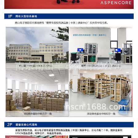
阻
高
精
度
贴
片
电
阻
大
功