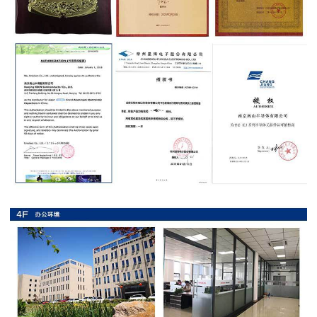
抗
硫
化
贴
片
电
阻
抗
浪
涌