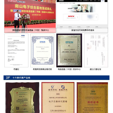
率
贴
片
电
阻
高
压
贴
片
电
阻