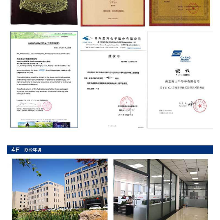
抗
硫
化
贴
片
电
阻
抗
浪
涌