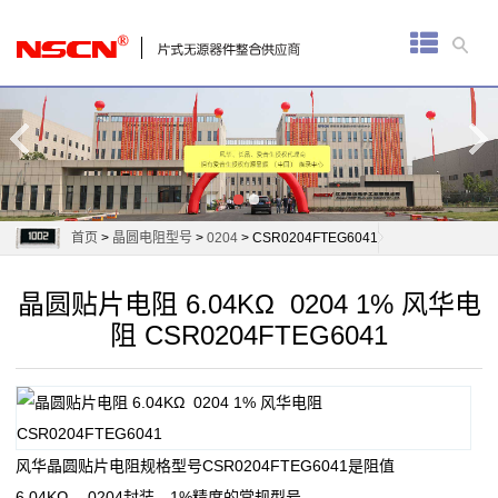
首
页
厚
膜
电
首页
>
晶圆电阻型号
>
0204
> CSR0204FTEG6041
阻
晶圆贴片电阻 6.04KΩ 0204 1% 风华电
通
阻 CSR0204FTEG6041
用
贴
片
风华晶圆贴片电阻规格型号CSR0204FTEG6041是阻值
电
6.04KΩ， 0204封装，1%精度的常规型号。