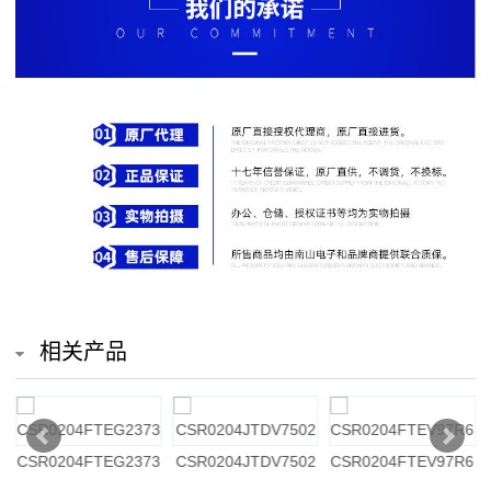
排
电
阻
车
规
电
阻
薄
相关产品
膜
电
2
CSR0204FTEG2373
CSR0204JTDV7502
CSR0204FTEV97R6
阻