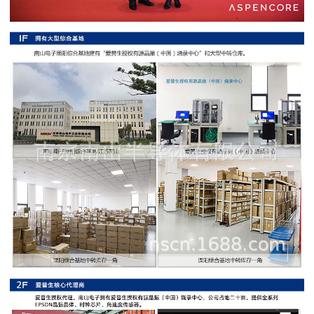
阻
高
精
度
贴
片
电
阻
大
功