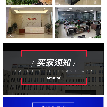
贴
片
电
阻
软
灯
条
贴
片
电
阻