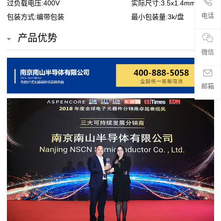
过负载电压:400V
实际尺寸:3.5x1.4mm
贴
电话
包装方式:编带包装
最小包装量:3k/盘
片
产品优势
电
微信
阻
邮箱
超
高
阻
值
贴
片
电