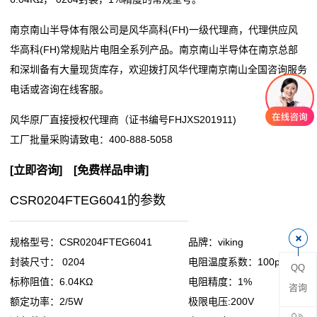
阻
南京南山半导体有限公司是风华高科(FH)一级代理商，代理供应风
华高科(FH)常规贴片电阻全系列产品。南京南山半导体在南京总部
零
和深圳备有大量现货库存，欢迎拨打风华代理南京南山全国咨询服务
欧
电话或咨询在线客服。
姆
风华原厂直接授权代理商（证书编号FHJXS201911)
工厂批量采购请致电：
400-888-5058
电
[
立即咨询
] [
免费样品申请
]
阻
CSR0204FTEG6041的参数
超
低
规格型号：CSR0204FTEG6041
品牌：viking
封装尺寸： 0204
电阻温度系数：100ppm
QQ
阻
标称阻值：6.04KΩ
电阻精度：1%
咨询
值
额定功率：2/5W
极限电压:200V