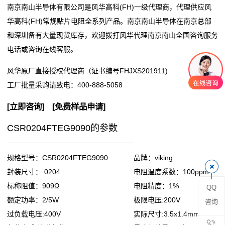
南京南山半导体有限公司是风华高科(FH)一级代理商，代理供应风
阻
华高科(FH)常规贴片电阻全系列产品。南京南山半导体在南京总部
和深圳备有大量现货库存，欢迎拨打风华代理南京南山全国咨询服务
零
电话或咨询在线客服。
欧
风华原厂直接授权代理商（证书编号FHJXS201911)
姆
工厂批量采购请致电：
400-888-5058
电
[
立即咨询
] [
免费样品申请
]
阻
CSR0204FTEG9090的参数
超
规格型号：CSR0204FTEG9090
品牌：viking
低
封装尺寸： 0204
电阻温度系数：100ppm
标称阻值：909Ω
电阻精度：1%
QQ
阻
额定功率：2/5W
极限电压:200V
咨询
值
过负载电压:400V
实际尺寸:3.5x1.4mm