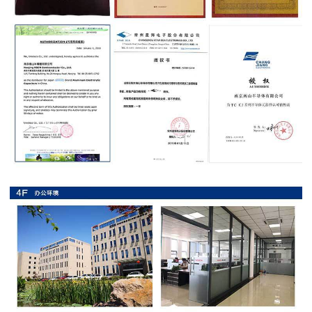
抗
硫
化
贴
片
电
阻
抗
浪
涌