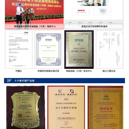
率
贴
片
电
阻
高
压
贴
片
电
阻