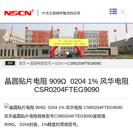
首
页
厚
膜
电
首页
>
晶圆电阻型号
>
0204
> CSR0204FTEG9090
阻
晶圆贴片电阻 909Ω 0204 1% 风华电阻
通
CSR0204FTEG9090
用
贴
风华晶圆贴片电阻规格型号CSR0204FTEG9090是阻值
片
909Ω， 0204封装，1%精度的常规型号。
电