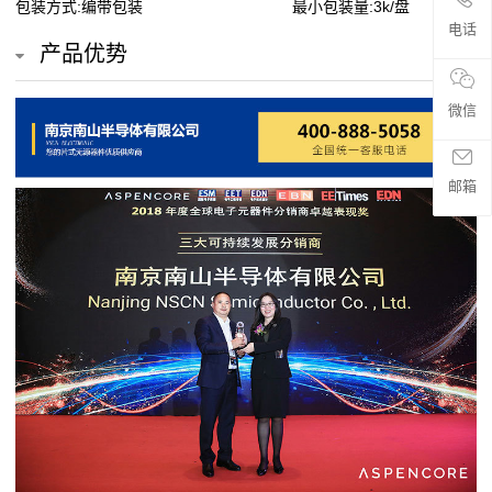
包装方式:编带包装
最小包装量:3k/盘
贴
电话
产品优势
片
电
微信
阻
邮箱
超
高
阻
值
贴
片
电