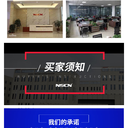
贴
片
电
阻
软
灯
条
贴
片
电
阻