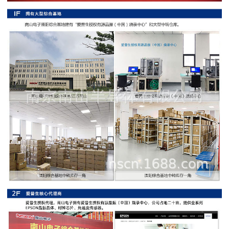
阻
高
精
度
贴
片
电
阻
大
功