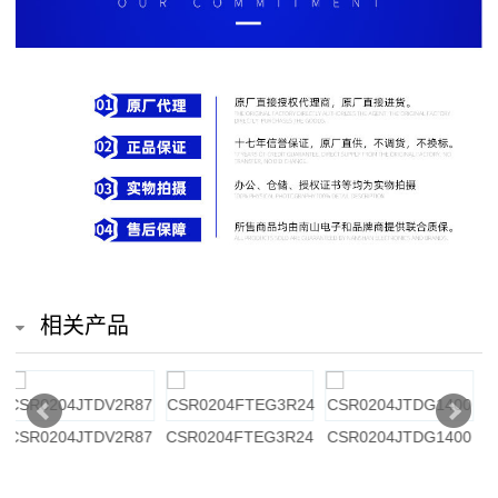
排
电
阻
车
规
电
阻
相关产品
薄
膜
0
CSR0204FTEG4224
CSR0204JTDG4222
CSR0204JTDG1184
电
阻