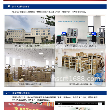
阻
高
精
度
贴
片
电
阻
大
功