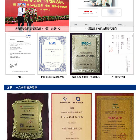
率
贴
片
电
阻
高
压
贴
片
电
阻