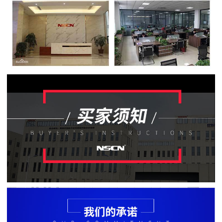
贴
片
电
阻
软
灯
条
贴
片
电
阻