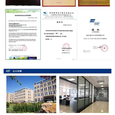
抗
硫
化
贴
片
电
阻
抗
浪
涌