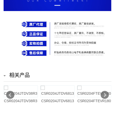
排
电
阻
车
规
电
阻
相关产品
薄
膜
8R3
CSR0204JTDV6813
CSR0204FTEVR180
CSR0204FTEV392
电
阻