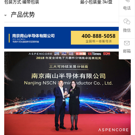
包装方式:编带包装
最小包装量:3k/盘
贴
电话
产品优势
片
电
微信
阻
邮箱
超
高
阻
值
贴
片
电