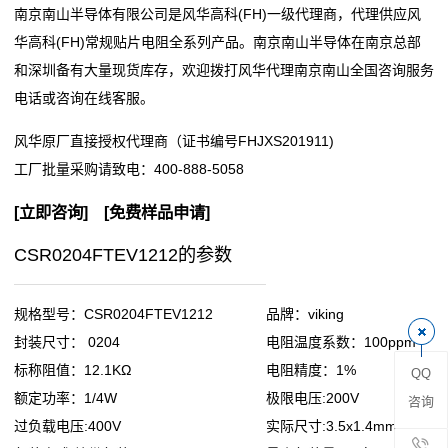
南京南山半导体有限公司是风华高科(FH)一级代理商，代理供应风
阻
华高科(FH)常规贴片电阻全系列产品。南京南山半导体在南京总部
和深圳备有大量现货库存，欢迎拨打风华代理南京南山全国咨询服务
零
电话或咨询在线客服。
欧
风华原厂直接授权代理商（证书编号FHJXS201911)
姆
工厂批量采购请致电：
400-888-5058
电
[
立即咨询
] [
免费样品申请
]
阻
CSR0204FTEV1212的参数
超
规格型号：CSR0204FTEV1212
品牌：viking
低
封装尺寸： 0204
电阻温度系数：100ppm
标称阻值：12.1KΩ
电阻精度：1%
QQ
阻
额定功率：1/4W
极限电压:200V
咨询
值
过负载电压:400V
实际尺寸:3.5x1.4mm