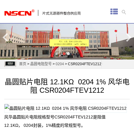
首
页
厚
膜
电
首页
>
晶圆电阻型号
>
0204
> CSR0204FTEV1212
阻
晶圆贴片电阻 12.1KΩ 0204 1% 风华电
通
阻 CSR0204FTEV1212
用
贴
风华晶圆贴片电阻规格型号CSR0204FTEV1212是阻值
片
12.1KΩ， 0204封装，1%精度的常规型号。
电