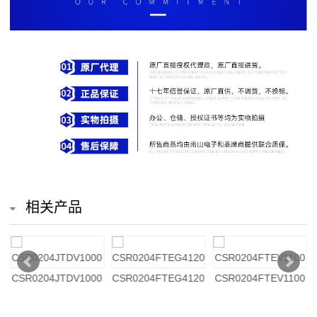
排
电
阻
车
规
电
阻
相关产品
薄
膜
0
CSR0204JTDV1000
CSR0204FTEG4120
CSR0204FTEV1100
电
阻