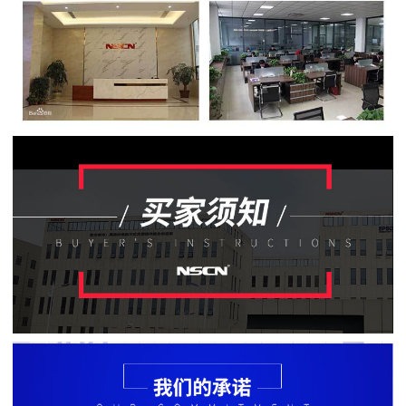
贴
片
电
阻
软
灯
条
贴
片
电
阻