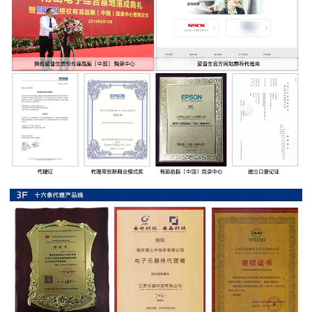
率
贴
片
电
阻
高
压
贴
片
电
阻