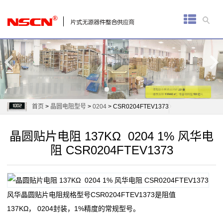
首
页
厚
膜
电
首页
>
晶圆电阻型号
>
0204
> CSR0204FTEV1373
阻
晶圆贴片电阻 137KΩ 0204 1% 风华电
通
阻 CSR0204FTEV1373
用
贴
风华晶圆贴片电阻规格型号CSR0204FTEV1373是阻值
片
137KΩ， 0204封装，1%精度的常规型号。
电