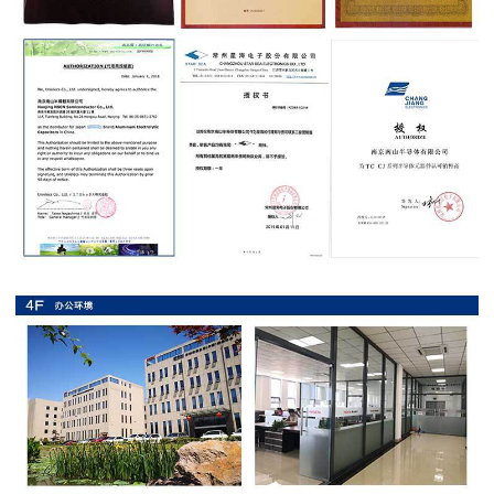
抗
硫
化
贴
片
电
阻
抗
浪
涌