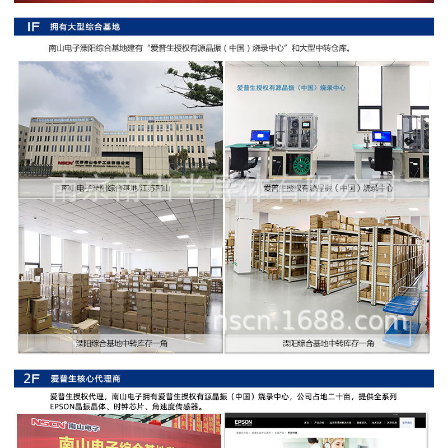
阻
高
精
度
贴
片
电
阻
大
功