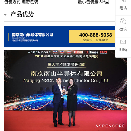
包装方式:编带包装
最小包装量:3k/盘
贴
电话
产品优势
片
电
微信
阻
邮箱
超
高
阻
值
贴
片
电