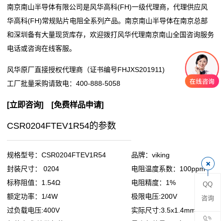
南京南山半导体有限公司是风华高科(FH)一级代理商，代理供应风
阻
华高科(FH)常规贴片电阻全系列产品。南京南山半导体在南京总部
和深圳备有大量现货库存，欢迎拨打风华代理南京南山全国咨询服务
零
电话或咨询在线客服。
欧
风华原厂直接授权代理商（证书编号FHJXS201911)
姆
工厂批量采购请致电：
400-888-5058
电
[
立即咨询
] [
免费样品申请
]
阻
CSR0204FTEV1R54的参数
超
规格型号：CSR0204FTEV1R54
品牌：viking
低
封装尺寸： 0204
电阻温度系数：100ppm
标称阻值：1.54Ω
电阻精度：1%
QQ
阻
额定功率：1/4W
极限电压:200V
咨询
值
过负载电压:400V
实际尺寸:3.5x1.4mm