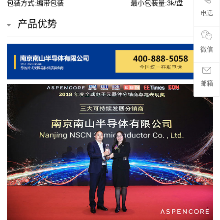
包装方式:编带包装
最小包装量:3k/盘
贴
电话
产品优势
片
电
微信
阻
邮箱
超
高
阻
值
贴
片
电