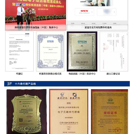
率
贴
片
电
阻
高
压
贴
片
电
阻