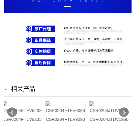
排
电
阻
车
规
电
阻
相关产品
薄
膜
0
CSR0204JTDV8062
CSR0204JTDV4322
CSR0204JTDG9091
电
阻