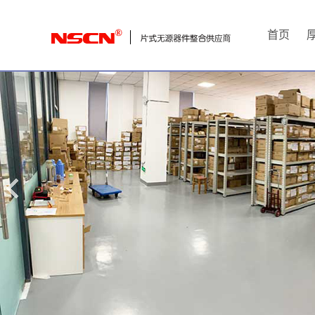
首
首页
页
厚
膜
电
阻
通
用
贴
片
电