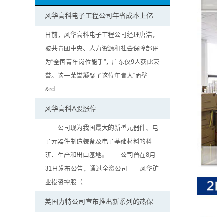
抗
风华高科电子工程公司年省成本上亿
硫
日前，风华高科电子工程公司经理唐浩，
被共青团中央、人力资源和社会保障部评
化
为“全国青年岗位能手”，广东仅9人获此荣
贴
誉。这一荣誉凝聚了这位年青人“面壁
&rd...
片
风华高科A股涨停
电
公司现为我国最大的新型元器件、电
阻
子元器件制造装备及电子基础材料的科
研、生产和出口基地。 公司曾在8月
抗
31日发布公告，通过全资公司——风华矿
浪
业投资控股（...
涌
美国力特公司宣布推出新系列的热保