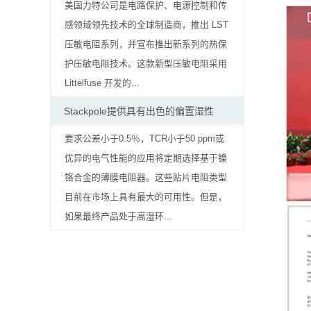
贴
美国力特公司是电路保护、电源控制和传
感领域领先技术的全球制造商，推出 LST
片
压敏电阻系列，并宣布推出新系列的热保
电
护压敏电阻技术。这款新型压敏电阻采用
Littelfuse 开发的...
阻
Stackpole提供具有出色的偏置湿性
软
要求公差小于0.5％，TCR小于50 ppm或
灯
优异的电气性能的应用将定期选择基于镍
条
铬合金的薄膜电阻器。这些贴片电阻类型
目前在市场上具有最大的可用性。但是，
贴
如果最终产品处于高湿环...
片
电
阻