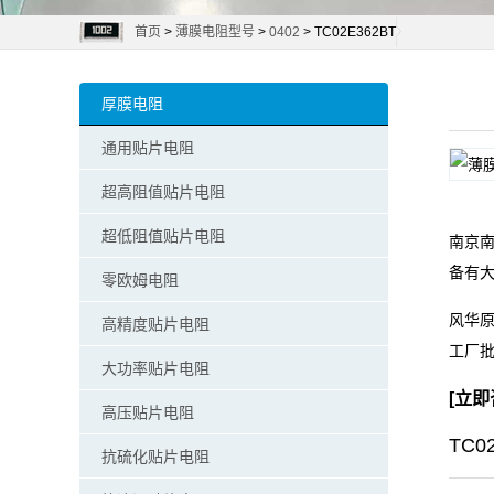
首页
>
薄膜电阻型号
>
0402
> TC02E362BT
阻
零
厚膜电阻
欧
通用贴片电阻
姆
超高阻值贴片电阻
电
超低阻值贴片电阻
南京南
备有
阻
零欧姆电阻
风华原
高精度贴片电阻
超
工厂
大功率贴片电阻
低
[
立即
高压贴片电阻
阻
TC0
抗硫化贴片电阻
值