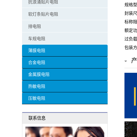
抗浪涌贴片电阻
规格型
贴
封装尺
软灯条贴片电阻
片
标称阻
排电阻
额定功
电
车规电阻
过负载
阻
包装方
薄膜电阻
超
合金电阻
高
金属膜电阻
阻
热敏电阻
值
压敏电阻
贴
联系信息
片
电