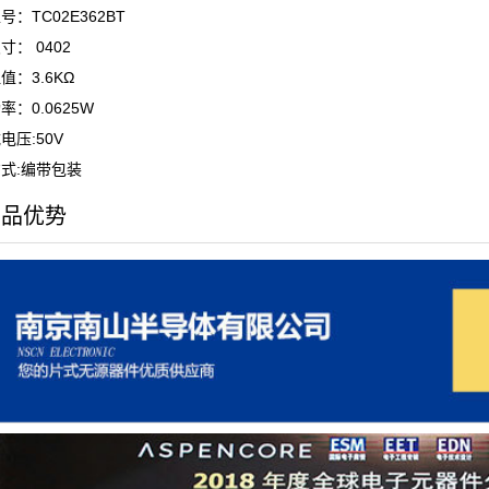
号：TC02E362BT
寸： 0402
值：3.6KΩ
率：0.0625W
电压:50V
式:编带包装
产品优势