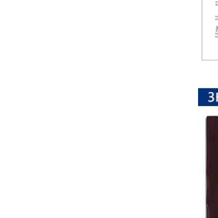
排
电
阻
车
规
电
阻
薄
膜
电
阻