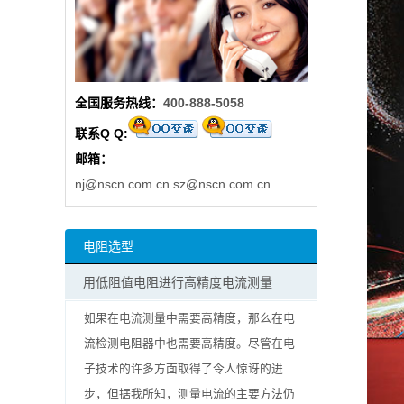
阻
高
全国服务热线：
400-888-5058
精
联系Q Q:
度
邮箱：
贴
nj@nscn.com.cn
sz@nscn.com.cn
片
电阻选型
电
用低阻值电阻进行高精度电流测量
阻
如果在电流测量中需要高精度，那么在电
大
流检测电阻器中也需要高精度。尽管在电
子技术的许多方面取得了令人惊讶的进
功
步，但据我所知，测量电流的主要方法仍