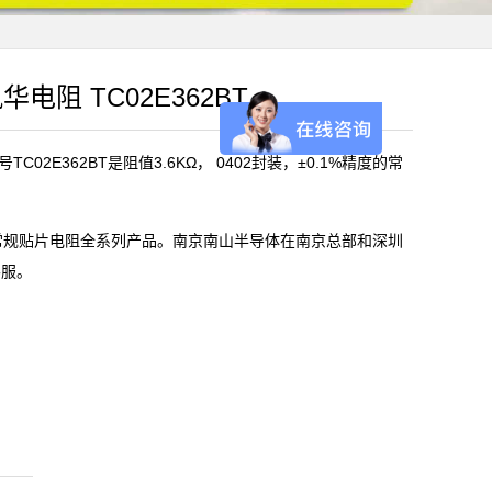
风华电阻 TC02E362BT
C02E362BT是阻值3.6KΩ， 0402封装，±0.1%精度的常
)常规贴片电阻全系列产品。南京南山半导体在南京总部和深圳
客服。