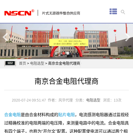
首
页
厚
膜
电
首页
>
电阻选型
> 南京合金电阻代理商
阻
南京合金电阻代理商
通
用
2020-07-24 09:51:47
作者：风华代理
分类：
电阻选型
浏览：13次
贴
合金电阻
是由合金材料构成的
贴片电阻
，电流感测电阻器通过监视经
片
过精确校准的电阻两端的电压降，来测量电路中的电流。合金电阻具
有四个端子，也称为“开尔文”配置。这种配置使电流可以通过两个相
电