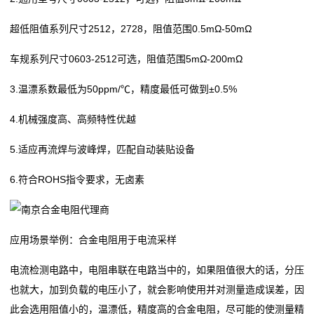
贴
超低阻值系列尺寸2512，2728，阻值范围0.5mΩ-50mΩ
片
车规系列尺寸0603-2512可选，阻值范围5mΩ-200mΩ
电
3.温漂系数最低为50ppm/℃，精度最低可做到±0.5%
阻
4.机械强度高、高频特性优越
超
5.适应再流焊与波峰焊，匹配自动装贴设备
高
6.符合ROHS指令要求，无卤素
阻
值
应用场景举例：合金电阻用于电流采样
贴
电流检测电路中，电阻串联在电路当中的，如果阻值很大的话，分压
片
也就大，加到负载的电压小了，就会影响使用并对测量造成误差，因
电
此会选用阻值小的，温漂低，精度高的合金电阻，尽可能的使测量精