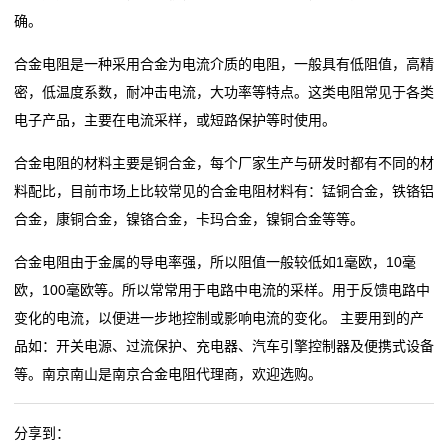
确。
阻
合金电阻是一种采用合金为电流介质的电阻，一般具有低阻值，高精
高
密，低温度系数，耐冲击电流，大功率等特点。这类电阻常见于各类
精
电子产品，主要在电流采样，或短路保护等时使用。
度
合金电阻的材料主要是铜合金，每个厂家生产与研发时都有不同的材
料配比，目前市场上比较常见的合金电阻材料有：锰铜合金，铁铬铝
贴
合金，康铜合金，镍铬合金，卡玛合金，镍铜合金等等。
片
合金电阻由于金属的导电率强，所以阻值一般较低如1毫欧，10毫
电
欧，100毫欧等。所以常常用于电路中电流的采样。用于反馈电路中
变化的电流，以便进一步地控制或影响电流的变化。 主要用到的产
阻
品如：开关电源、过流保护、充电器、汽车引擎控制器及便携式设备
大
等。南京南山是南京合金电阻代理商，欢迎选购。
功
分享到：