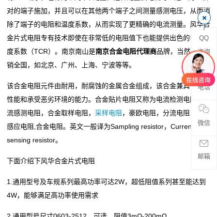
对的端子施加，并且可以在其他两个端子之间测量感测电压，从而消
阻
除了端子的电阻和温度系数，从而实现了更精确的电流测量。风华合
金片式电阻专有技术即使在非常低的电阻值下也能提供出色的电阻温
QQ
零
度系数（TCR）。南京南山是
南京合金电阻代理商
品牌，当然也经
咨询
欧
销全国，如北京、广州、上海、宁波等等。
姆
该合金电阻元件由耐用，耐腐蚀的金属合金组成，该合金兼具可靠的
电话
性能和承受恶劣环境的能力。合金贴片电阻又称为电流检测电阻，电
电
流感测电阻，合金取样电阻，
采样电阻
，豪欧电阻，分流电阻，电流
阻
微信
感应电阻,合金电阻。英文一般译为Sampling resistor，Current
sensing resistor。
超
邮箱
下面介绍下风华合金片式电阻
低
1.通用型号及车规系列最高功率可达2W，超低阻值系列甚至能达到
阻
4W，能够满足高功率使用需求
值
2.通用型号尺寸0603-2512，可选，阻值3mΩ-200mΩ