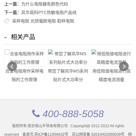
率
上一篇：
为什么电阻器有颜色代码
下一篇：
风华高科PTC热敏电阻产品线
贴
采样电阻
光颉毫欧电阻
取样电阻
片
相关产品
电
阻
高
样
合金电阻用作采样电
带您了解风华MS系列
用低阻值电阻进行高
压
阻的工作原理
贴片式大功率分
精度电流测量
贴
片
400-888-5058
电
版权所有:南京南山半导体有限公司 Copyright@ 2012-2022 All rights
阻
reserved 备案号:
苏ICP备11059432号
苏公网安备 32010402000039号
网