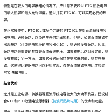
特别是在较大的电容器组的情况下，应注意不要超过 PTC 热敏电阻
抗
的最大热容和最大允许温度。通过并联 PTC ICL 可以实现必要的热
硫
容。
化
在正常操作中，PTC ICL 或多个并联的 PTC ICL 在对直流母线电容
器充电后必须旁路，以免产生任何功率损耗。但是，如果直流链路中
贴
出现短路（可能是由损坏的电容器引起），则必须没有旁路。因此，
片
旁路电路最重要的参数是直流母线电压。如果充电后达到设定值，则
没有故障；另一方面，如果它长时间保持在非常低的值，则存在短
电
路。这使得比较器电路可以轻松实现，仅在直流链路充电后才绕过
阻
PTC 热敏电阻。
抗
结合优势
浪
尤其是工业电源、转换器等直流母线电容较大的大功率负载，建议结
合NTC和PTC浪涌电流限制器（
抗浪涌贴片电阻
）的优点和功能。
涌
因此，将此处描述的电压控制导通时间也用于绕过电源输入侧的