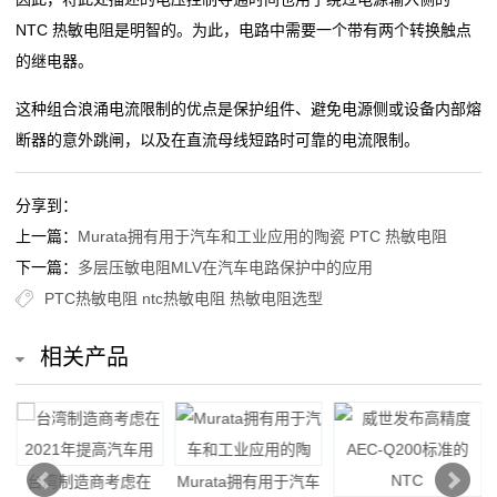
贴
NTC 热敏电阻是明智的。为此，电路中需要一个带有两个转换触点
片
的继电器。
电
这种组合浪涌电流限制的优点是保护组件、避免电源侧或设备内部熔
阻
断器的意外跳闸，以及在直流母线短路时可靠的电流限制。
软
分享到：
灯
上一篇：
Murata拥有用于汽车和工业应用的陶瓷 PTC 热敏电阻
下一篇：
多层压敏电阻MLV在汽车电路保护中的应用
条
PTC热敏电阻
ntc热敏电阻
热敏电阻选型
贴
相关产品
片
电
阻
和
台湾制造商考虑在
Murata拥有用于汽车