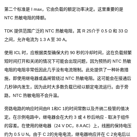
第二个标准是 I max，它由负载的额定功率决定。这里重要的是
阻
NTC 热敏电阻的降额。
高
TDK 提供范围广泛的 NTC 热敏电阻，其 R 25介于 0.5 Ω 和 33 Ω
精
之间，允许电流为 1.3 A 至 30 A。
度
使用 ICL 时，应根据类型确保大约 90 秒的冷却时间，这在负载频繁
短时间打开和关闭的情况下可能会出现问题，因为预热的 NTC 热敏
贴
电阻的电阻非常低因此几乎没有电流限制。此处提供了一种补救措
片
施，即使用继电器或晶闸管绕过 NTC 热敏电阻。这可能会在接通后
几秒钟内发生，因为此时大多数负载已经以额定电流运行。由于旁
电
路，NTC 热敏电阻不会升温。
阻
旁路电路的响应时间由R 1和C 1的时间常数以及齐纳二极管的值决
大
定。在示例电路中，继电器会在大约 3 或 4 秒后响应 - 取决于组件
的容差。在使用的继电器（24 V DC，8 A AC）上，线圈的保持电压
功
约为 0.5 U N。由于 C 2的充电电流，继电器响应并在 C 2充电后以