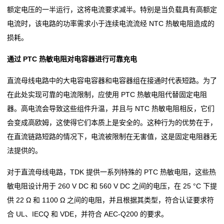
率
额定电压的一半运行，这将电流要求减半。特别是当负载具有高额定
电流时，该电路的功率需求小于连续电流流经 NTC 热敏电阻造成的
贴
损耗。
片
通过 PTC 热敏电阻对电容器进行可靠充电
电
直流母线电路中的大电容电容器和电容器组在接通时代表短路。为了
阻
在此处实现可靠的电流限制，应使用 PTC 热敏电阻代替固定电阻
器。高电流会导致这些组件升温，并且与 NTC 热敏电阻相反，它们
高
会变成高欧姆，这使得它们本质上是安全的。这种行为的优势在于，
压
在直流链路短路的情况下，电流被限制在无害值，这是固定电阻器无
法提供的。
贴
对于直流母线电路，TDK 提供一系列特殊的 PTC 热敏电阻，这些热
片
敏电阻设计用于 260 V DC 和 560 V DC 之间的电压，在 25 °C 下提
电
供 22 Ω 和 1100 Ω 之间的电阻，并且根据其类型，符合认证要求符
合 UL、IECQ 和 VDE，并符合 AEC-Q200 的要求。
阻