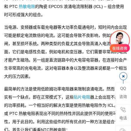
和 PTC
热敏电阻
的陶瓷 EPCOS 浪涌电流限制器 (ICL) – 组合使用
阻
时可形成强大的组合。
零
当电源、变频器或车载充电器等大功率负载通电时，短时间内会出现
可能是额定电流数倍的电流。这可能会导致不良影响，例如熔断器跳
欧
闸，甚至损坏系统。两种类型的负载尤其会导致高涌入电流：一方
姆
面，它们是电感性负载，例如电机和变压器，它们需要非常高的电流
才能产生磁场。另一组是直流链路中的大电容电容器，在连接时会产
电
生非常高的充电电流，这对电容器本身以及整流器来说都是一个相当
阻
大的压力因素。
超
QQ
最简单的方法是使用低欧姆功率电阻器来限制浪涌电流。然而，这确
咨询
实有一个缺点，即在正常模式下，这些
贴片电阻
器上会出现不应忽略
低
的功率损耗。一个相当好的解决方案是使用热敏电阻作为 ICL。NTC
阻
或 PTC 热敏电阻表现出不同的热特性并因此提供不同的使用可能
电话
性，用于此目的。利用这些组件的所有优点的一种方法是组合使用它
值
们。首先让我们看看NTC热敏电阻：