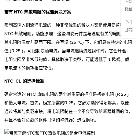
贴
微信
带有 NTC 热敏电阻的优雅解决方案
片
限制高输入侧浪涌电流的一种非常优雅的解决方案是使用爱普科斯
邮箱
电
NTC 热敏电阻。功能原理：这些陶瓷元件是与温度有关的电阻器，
其电阻随温度升高而下降。在室温 (25 °C) 下，它们具有特定的电阻
阻
值 (R 25 )，可限制浪涌电流。当电流继续流过组件时，它会升温，
超
电阻会降至非常低的值，具体取决于类型，可能远低于 1 欧姆。额
定电流下的损耗相应较低。
高
NTC ICL 的选择标准
阻
确定合适的 NTC 热敏电阻的两个最重要的标准是初始电阻 (R 25 )
值
和最大电流。首先，确定所需的R 25。它必须选择得足够高，以便
贴
通过将其与负载串联，将电流限制在一个不会导致熔断器跳闸的值，
并且不会对负载的组件（例如整流器）造成损坏。
片
电