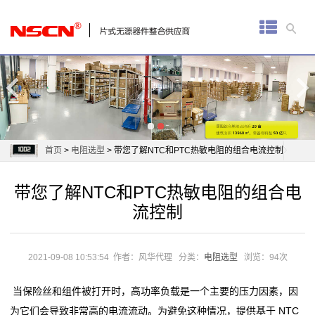
首
页
厚
膜
电
首页
>
电阻选型
> 带您了解NTC和PTC热敏电阻的组合电流控制
阻
带您了解NTC和PTC热敏电阻的组合电
通
流控制
用
贴
2021-09-08 10:53:54
作者：风华代理
分类：
电阻选型
浏览：94次
片
当保险丝和组件被打开时，高功率负载是一个主要的压力因素，因
为它们会导致非常高的电流流动。为避免这种情况，提供基于 NTC
电