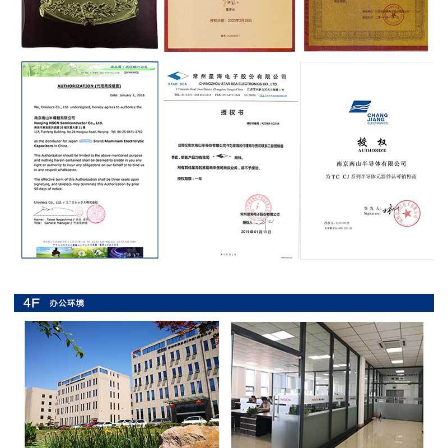
抗
硫
化
贴
片
电
阻
抗
浪
涌