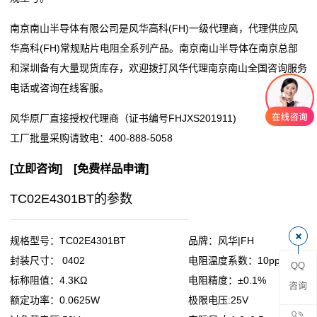
阻
南京南山半导体有限公司是风华高科(FH)一级代理商，代理供应风
华高科(FH)常规贴片电阻全系列产品。南京南山半导体在南京总部
零
和深圳备有大量现货库存，欢迎拨打风华代理南京南山全国咨询服务
电话或咨询在线客服。
欧
风华原厂直接授权代理商（证书编号FHJXS201911)
姆
工厂批量采购请致电：
400-888-5058
电
[
立即咨询
] [
免费样品申请
]
阻
TC02E4301BT的参数
超
低
规格型号：TC02E4301BT
品牌：风华|FH
封装尺寸： 0402
电阻温度系数：10ppm
QQ
阻
标称阻值：4.3KΩ
电阻精度：±0.1%
咨询
值
额定功率：0.0625W
极限电压:25V