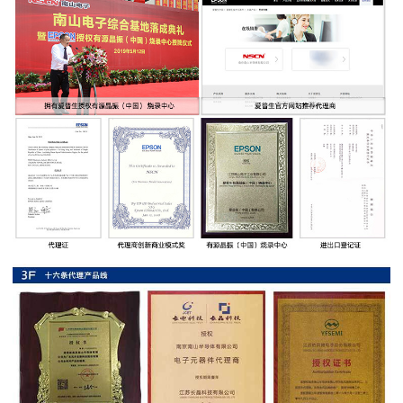
率
贴
片
电
阻
高
压
贴
片
电
阻