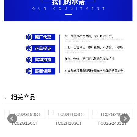
排
电
阻
车
规
电
阻
薄
相关产品
膜
电
TC02G150CT
TC02H103CT
TC02G2401BT
阻