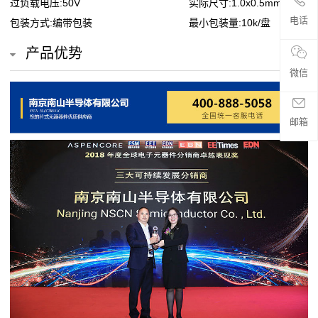
过负载电压:50V
实际尺寸:1.0x0.5mm
贴
电话
包装方式:编带包装
最小包装量:10k/盘
片
产品优势
电
微信
阻
邮箱
超
高
阻
值
贴
片
电