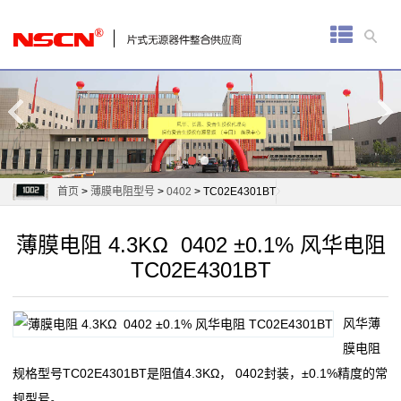
首
页
厚
膜
电
首页
>
薄膜电阻型号
>
0402
> TC02E4301BT
阻
薄膜电阻 4.3KΩ 0402 ±0.1% 风华电阻
通
TC02E4301BT
用
风华薄
贴
膜电阻
片
规格型号TC02E4301BT是阻值4.3KΩ， 0402封装，±0.1%精度的常
规型号。
电