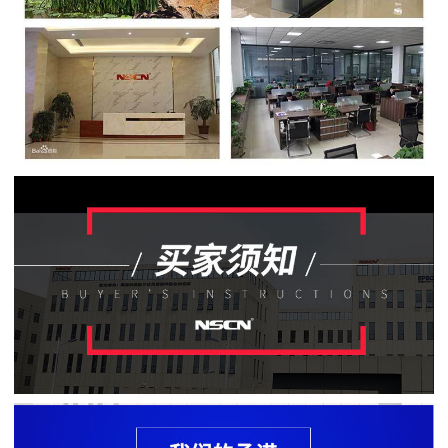
贴
片
电
阻
软
灯
条
贴
片
电
阻