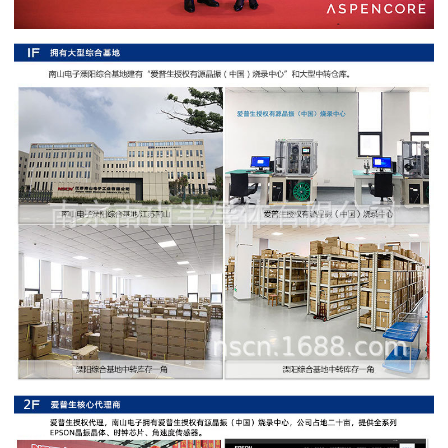
阻
高
精
度
贴
片
电
阻
大
功