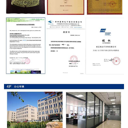
抗
硫
化
贴
片
电
阻
抗
浪
涌