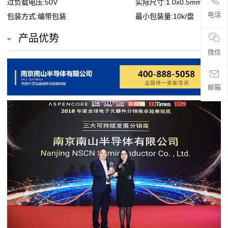
过负载电压:50V
实际尺寸:1.0x0.5mm
贴
电话
包装方式:编带包装
最小包装量:10k/盘
片
产品优势
电
微信
阻
邮箱
超
高
阻
值
贴
片
电