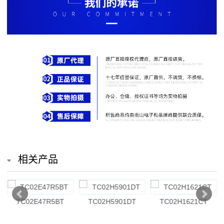
排
电
阻
车
规
电
阻
薄
相关产品
膜
电
TC02E47R5BT
TC02H5901DT
TC02H1621CT
阻