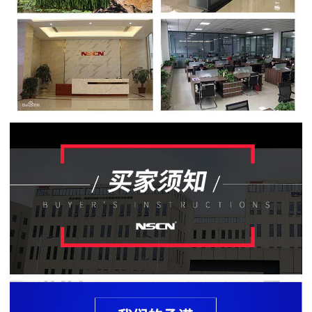
贴
片
电
阻
软
灯
条
贴
片
电
阻