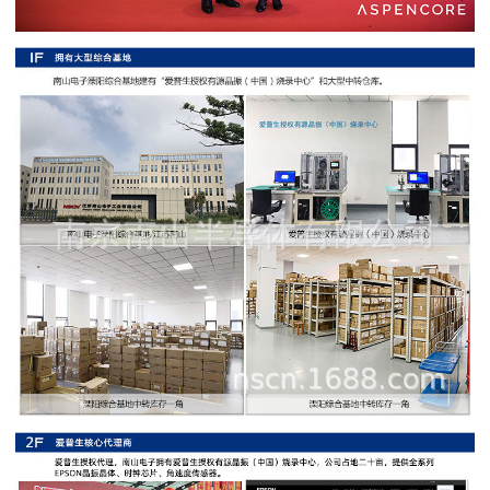
阻
高
精
度
贴
片
电
阻
大
功