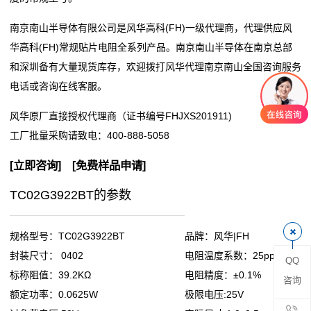
阻
南京南山半导体有限公司是风华高科(FH)一级代理商，代理供应风
华高科(FH)常规贴片电阻全系列产品。南京南山半导体在南京总部
零
和深圳备有大量现货库存，欢迎拨打风华代理南京南山全国咨询服务
电话或咨询在线客服。
欧
风华原厂直接授权代理商（证书编号FHJXS201911)
姆
工厂批量采购请致电：
400-888-5058
电
[
立即咨询
] [
免费样品申请
]
阻
TC02G3922BT的参数
超
低
规格型号：TC02G3922BT
品牌：风华|FH
封装尺寸： 0402
电阻温度系数：25ppm
QQ
阻
标称阻值：39.2KΩ
电阻精度：±0.1%
咨询
值
额定功率：0.0625W
极限电压:25V