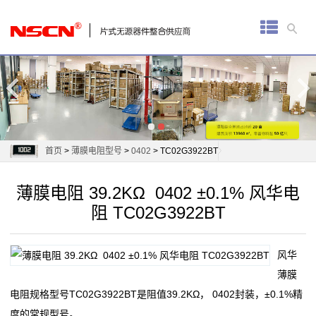
首
页
厚
膜
电
首页
>
薄膜电阻型号
>
0402
> TC02G3922BT
阻
薄膜电阻 39.2KΩ 0402 ±0.1% 风华电
通
阻 TC02G3922BT
用
风华
贴
薄膜
片
电阻规格型号TC02G3922BT是阻值39.2KΩ， 0402封装，±0.1%精
度的常规型号。
电