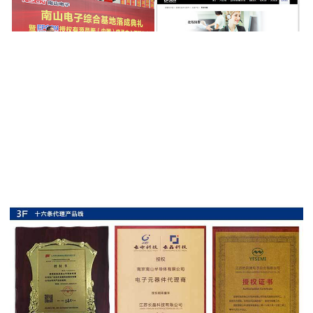
率
贴
片
电
阻
高
压
贴
片
电
阻