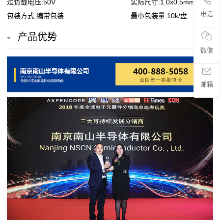
过负载电压:50V
实际尺寸:1.0x0.5mm
贴
电话
包装方式:编带包装
最小包装量:10k/盘
片
产品优势
电
微信
阻
邮箱
超
高
阻
值
贴
片
电