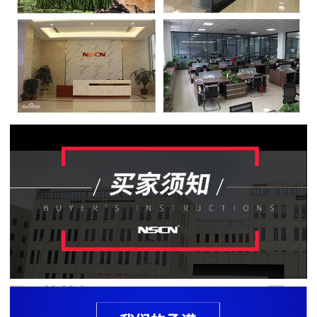
贴
片
电
阻
软
灯
条
贴
片
电
阻