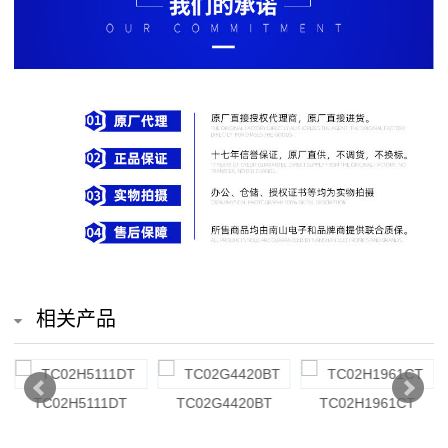
排
电
阻
车
规
电
阻
薄
相关产品
膜
电
TC02H7320BT
TC02E80R6BT
TC02H5111CT
阻