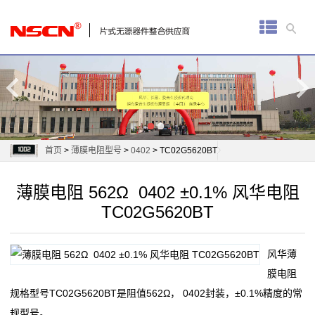
首
页
厚
膜
电
首页
>
薄膜电阻型号
>
0402
> TC02G5620BT
阻
薄膜电阻 562Ω 0402 ±0.1% 风华电阻
通
TC02G5620BT
用
风华薄
贴
膜电阻
片
规格型号TC02G5620BT是阻值562Ω， 0402封装，±0.1%精度的常
规型号。
电