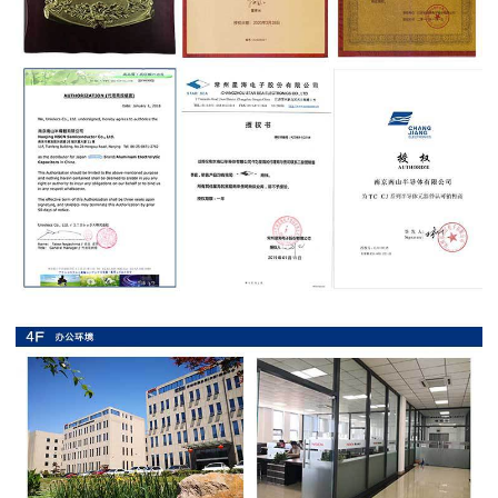
抗
硫
化
贴
片
电
阻
抗
浪
涌