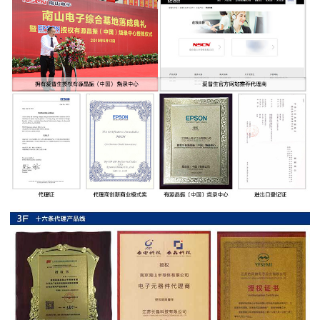
率
贴
片
电
阻
高
压
贴
片
电
阻