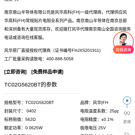
阻
南京南山半导体有限公司是风华高科(FH)一级代理商，代理供应风
华高科(FH)常规贴片电阻全系列产品。南京南山半导体在南京总部
零
和深圳备有大量现货库存，欢迎拨打风华代理南京南山全国咨询服务
电话或咨询在线客服。
欧
风华原厂直接授权代理商（证书编号FHJXS201911)
姆
工厂批量采购请致电：
400-888-5058
电
[
立即咨询
] [
免费样品申请
]
阻
TC02G5620BT的参数
超
低
规格型号：TC02G5620BT
品牌：风华|FH
封装尺寸： 0402
电阻温度系数：25ppm
QQ
阻
标称阻值：562Ω
电阻精度：±0.1%
咨询
值
额定功率：0.0625W
极限电压:25V