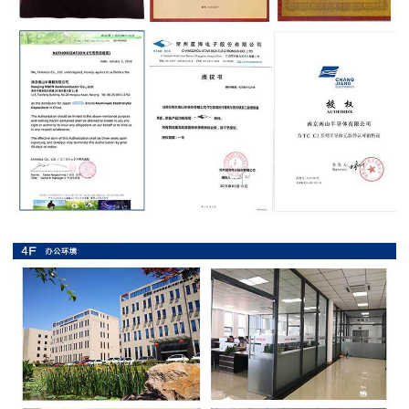
抗
硫
化
贴
片
电
阻
抗
浪
涌