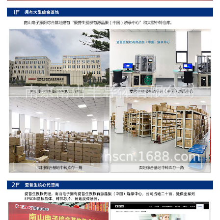
阻
高
精
度
贴
片
电
阻
大
功