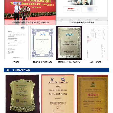
率
贴
片
电
阻
高
压
贴
片
电
阻