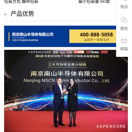
包装方式:编带包装
最小包装量:5k/盘
贴
电话
产品优势
片
微信
电
阻
邮箱
超
高
阻
值
贴
片
电