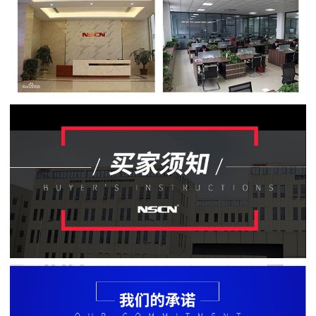
贴
片
电
阻
软
灯
条
贴
片
电
阻