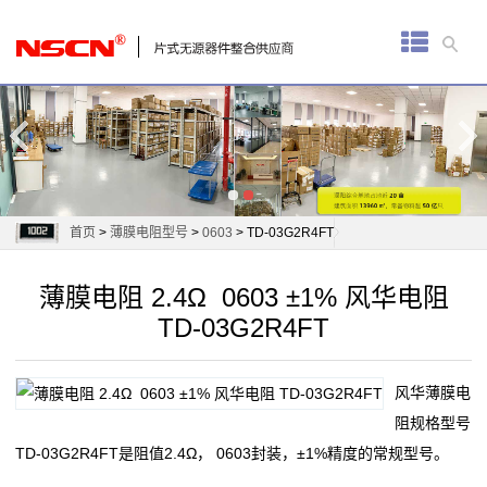
首
页
厚
膜
电
首页
>
薄膜电阻型号
>
0603
> TD-03G2R4FT
阻
薄膜电阻 2.4Ω 0603 ±1% 风华电阻
通
TD-03G2R4FT
用
风华薄膜电
贴
阻规格型号
片
TD-03G2R4FT是阻值2.4Ω， 0603封装，±1%精度的常规型号。
电