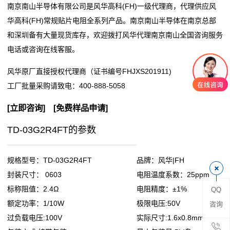
南京南山半导体有限公司是风华高科(FH)一级代理商，代理供应风
阻
华高科(FH)常规贴片电阻全系列产品。南京南山半导体在南京总部
和深圳备有大量现货库存，欢迎拨打风华代理南京南山全国咨询服务
零
电话或咨询在线客服。
欧
风华原厂直接授权代理商（证书编号FHJXS201911)
工厂批量采购请致电：
400-888-5058
姆
[
立即咨询
] [
免费样品申请
]
电
TD-03G2R4FT的参数
阻
超
规格型号：TD-03G2R4FT
品牌：风华|FH
低
封装尺寸： 0603
电阻温度系数：25ppm
标称阻值：2.4Ω
电阻精度：±1%
QQ
阻
额定功率：1/10W
极限电压:50V
咨询
值
过负载电压:100V
实际尺寸:1.6x0.8mm