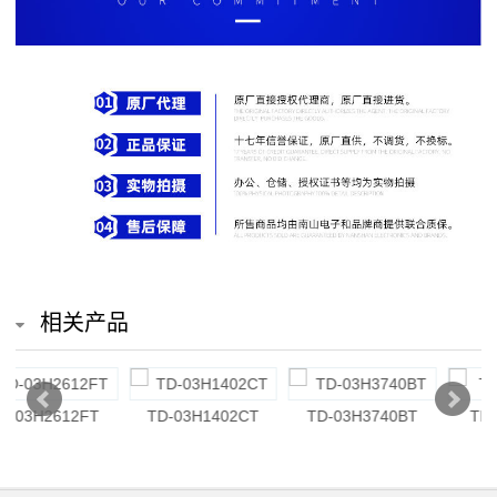
排
电
阻
车
规
电
阻
相关产品
薄
膜
TD-03H394DT
TD-03G8253CT
TD-03H3652FT
电
阻