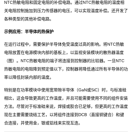
率
NTC热敏电阻和固定电阻的补偿电路。通过NTC热敏电阻的温度相
关电阻控制施加到压力传感器的电压，可以实现温度补偿。还开发了
贴
各种类型的其他补偿电路。
片
示例应用：半导体的热保护
电
在运行过程中，需要保护半导体免受温度过高的影响。将NTC热敏
阻
电阻放置在电源模块内部的基板上，以监视安装模块的散热器温度
（图）。NTC热敏电阻的端子将连接到控制器的比较器。一旦NTC
高
热敏电阻的电阻降到预定值以下，控制器将降低通过所有半导体的功
压
率以降低封装内部的温度。
贴
特别是在功率模块中使用宽带隙半导体（GaN或SiC）时，与标准硅
相比，这会导致更高的工作温度，并且可能需要使用不同的组件安装
片
方法。尽管对于标准硅来说，焊接或胶合已足够，但更高的工作温度
电
现在主要需要烧结工艺，以将组件连接到DCB（直接铜键合）和键
合连接，并使用金，银或铝线来实现互连。
阻