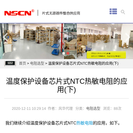
首
页
厚
膜
电
首页
>
电阻选型
> 温度保护设备芯片式NTC热敏电阻的应用(下)
阻
温度保护设备芯片式NTC热敏电阻的应
通
用(下)
用
贴
2020-12-11 10:29:14
作者：风华代理
分类：
电阻选型
浏览：88次
片
我们继续介绍温度保护设备芯片式NTC
热敏电阻
的应用，如下。
电