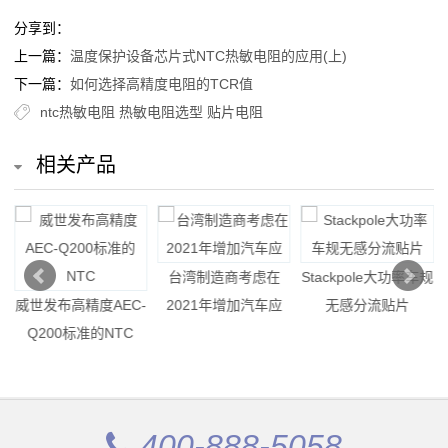
抗
分享到：
上一篇：
温度保护设备芯片式NTC热敏电阻的应用(上)
硫
下一篇：
如何选择高精度电阻的TCR值
化
ntc热敏电阻
热敏电阻选型
贴片电阻
贴
相关产品
片
电
电
台湾制造商考虑在
Stackpole大功率车规
阻
威世发布高精度AEC-
2021年增加汽车应
无感分流贴片
抗
Q200标准的NTC
浪
涌
400-888-5058