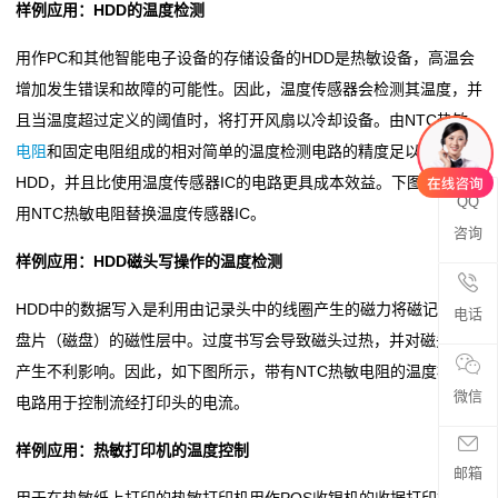
样例应用：HDD的温度检测
阻
用作PC和其他智能电子设备的存储设备的HDD是热敏设备，高温会
增加发生错误和故障的可能性。因此，温度传感器会检测其温度，并
零
且当温度超过定义的阈值时，将打开风扇以冷却设备。由NTC热敏
欧
电阻
和固定电阻组成的相对简单的温度检测电路的精度足以保护
HDD，并且比使用温度传感器IC的电路更具成本效益。下图显示了
姆
QQ
用NTC热敏电阻替换温度传感器IC。
电
咨询
样例应用：HDD磁头写操作的温度检测
阻
HDD中的数据写入是利用由记录头中的线圈产生的磁力将磁记录在
电话
超
盘片（磁盘）的磁性层中。过度书写会导致磁头过热，并对磁头元件
产生不利影响。因此，如下图所示，带有NTC热敏电阻的温度检测
低
微信
电路用于控制流经打印头的电流。
阻
样例应用：热敏打印机的温度控制
值
邮箱