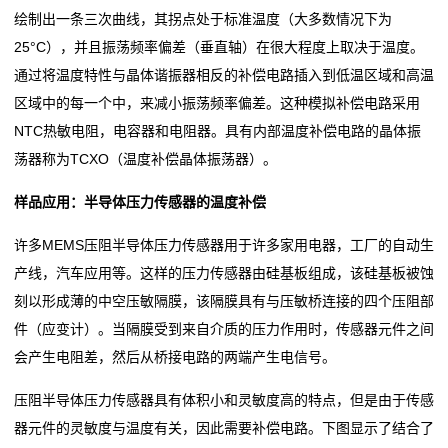
绘制出一条三次曲线，其拐点处于标准温度（大多数情况下为
阻
25°C），并且振荡频率偏差（垂直轴）在很大程度上取决于温度。
通过将温度特性与晶体谐振器相反的补偿电路插入到低温区域和高温
高
区域中的每一个中，来减小振荡频率偏差。这种模拟补偿电路采用
精
NTC热敏电阻，电容器和电阻器。具有内部温度补偿电路的晶体振
荡器称为TCXO（温度补偿晶体振荡器）。
度
贴
样品应用：半导体压力传感器的温度补偿
片
许多MEMS压阻半导体压力传感器用于许多家用电器，工厂的自动生
产线，汽车应用等。这样的压力传感器由硅基板组成，该硅基板被蚀
电
刻以形成薄的中空压敏隔膜，该隔膜具有与压敏桥连接的四个压阻部
阻
件（应变计）。当隔膜受到来自介质的压力作用时，传感器元件之间
会产生电阻差，然后从桥接电路的两端产生电信号。
大
压阻半导体压力传感器具有体积小和灵敏度高的特点，但是由于传感
功
器元件的灵敏度与温度有关，因此需要补偿电路。下图显示了结合了