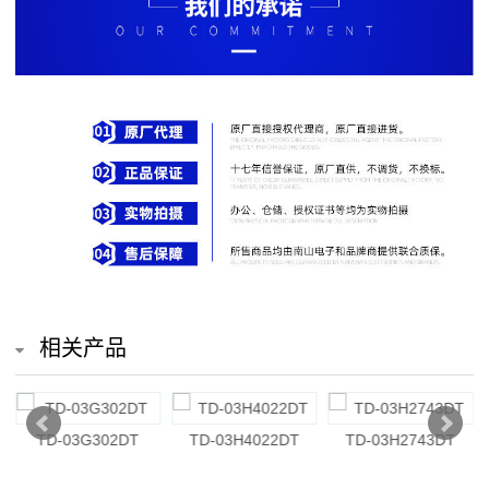
排
电
阻
车
规
电
阻
薄
相关产品
膜
电
-03H4022DT
TD-03H2743DT
TD-03H4300DT
TD-0
阻