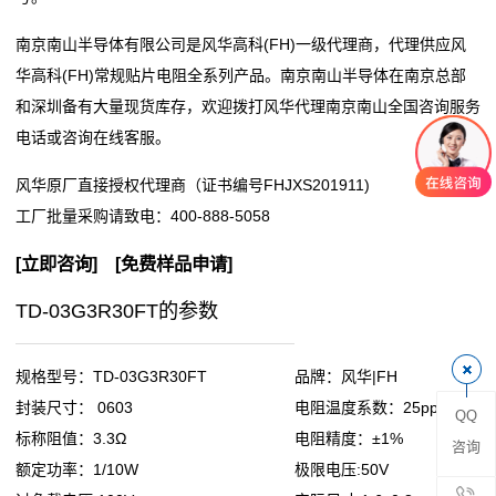
阻
南京南山半导体有限公司是风华高科(FH)一级代理商，代理供应风
华高科(FH)常规贴片电阻全系列产品。南京南山半导体在南京总部
零
和深圳备有大量现货库存，欢迎拨打风华代理南京南山全国咨询服务
电话或咨询在线客服。
欧
风华原厂直接授权代理商（证书编号FHJXS201911)
姆
工厂批量采购请致电：
400-888-5058
电
[
立即咨询
] [
免费样品申请
]
阻
TD-03G3R30FT的参数
超
低
规格型号：TD-03G3R30FT
品牌：风华|FH
封装尺寸： 0603
电阻温度系数：25ppm
QQ
阻
标称阻值：3.3Ω
电阻精度：±1%
咨询
值
额定功率：1/10W
极限电压:50V