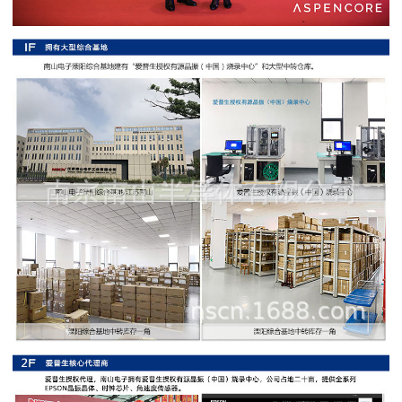
阻
高
精
度
贴
片
电
阻
大
功