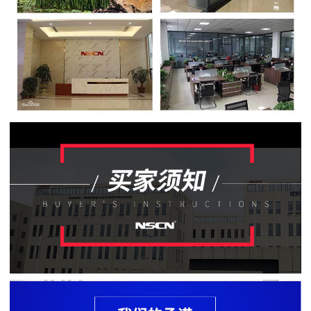
贴
片
电
阻
软
灯
条
贴
片
电
阻