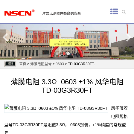
首
页
厚
膜
电
首页
>
薄膜电阻型号
>
0603
> TD-03G3R30FT
阻
薄膜电阻 3.3Ω 0603 ±1% 风华电阻
通
TD-03G3R30FT
用
风华薄膜
贴
电阻规格
片
型号TD-03G3R30FT是阻值3.3Ω， 0603封装，±1%精度的常规型
号。
电