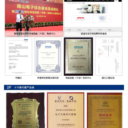
率
贴
片
电
阻
高
压
贴
片
电
阻