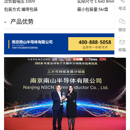
过负载电压:100V
实际尺寸:1.6x0.8mm
贴
电话
包装方式:编带包装
最小包装量:5k/盘
片
产品优势
电
微信
阻
邮箱
超
高
阻
值
贴
片
电