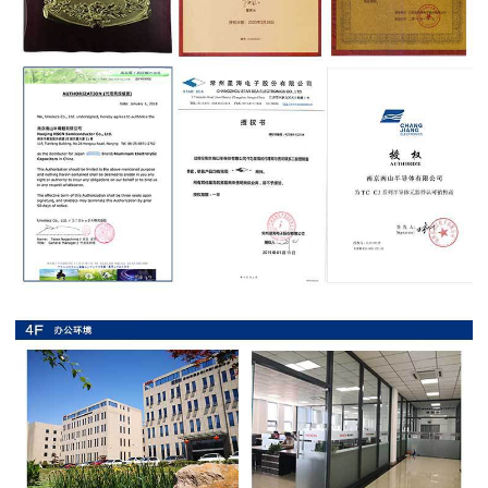
抗
硫
化
贴
片
电
阻
抗
浪
涌