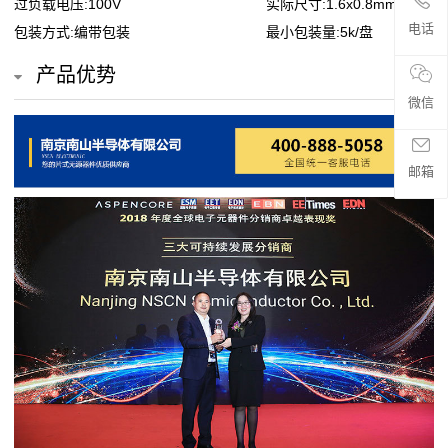
过负载电压:100V
实际尺寸:1.6x0.8mm
贴
电话
包装方式:编带包装
最小包装量:5k/盘
片
产品优势
电
微信
阻
邮箱
超
高
阻
值
贴
片
电