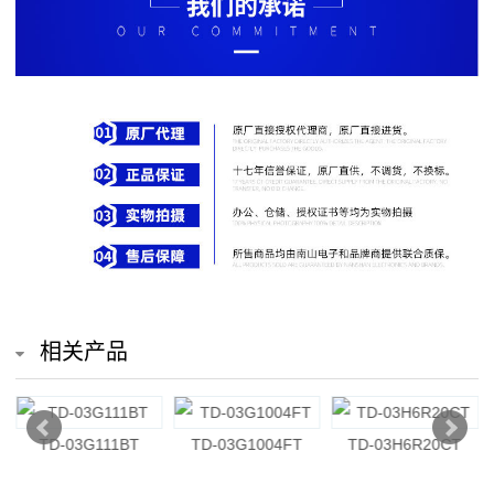
排
电
阻
车
规
电
阻
薄
相关产品
膜
电
TD-03G111BT
TD-03G1004FT
TD-03H6R20CT
阻