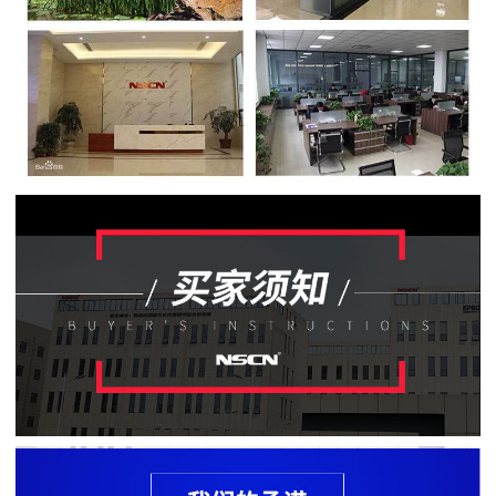
贴
片
电
阻
软
灯
条
贴
片
电
阻