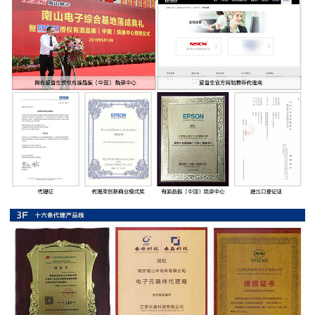
率
贴
片
电
阻
高
压
贴
片
电
阻