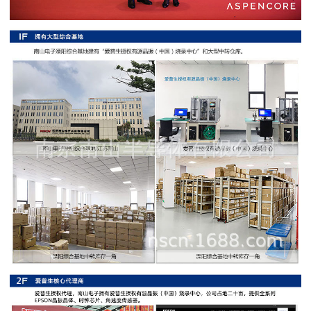
阻
高
精
度
贴
片
电
阻
大
功