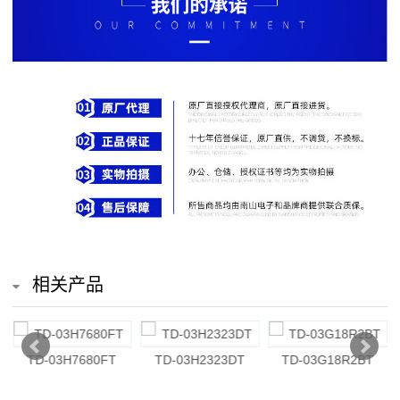
排
电
阻
车
规
电
阻
薄
相关产品
膜
电
TD-03H7680FT
TD-03H2323DT
TD-03G18R2BT
T
阻