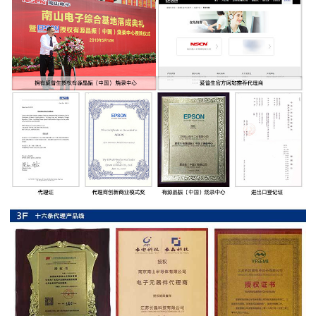
率
贴
片
电
阻
高
压
贴
片
电
阻