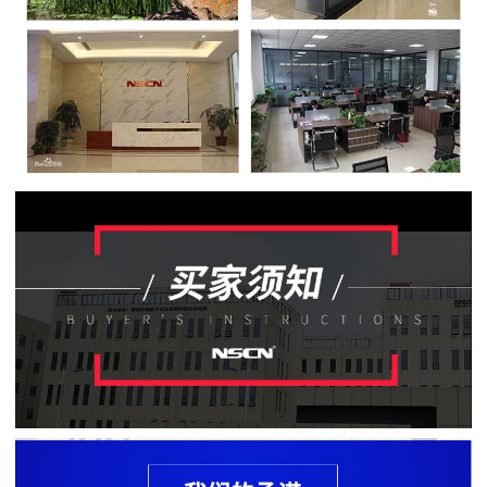
贴
片
电
阻
软
灯
条
贴
片
电
阻