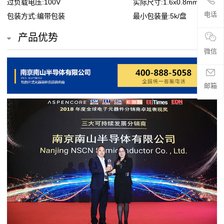
过负载电压:100V
实际尺寸:1.6x0.8mm
贴
电话
包装方式:编带包装
最小包装量:5k/盘
片
产品优势
电
微信
阻
邮箱
超
高
阻
值
贴
片
电