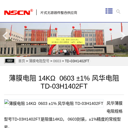
首
页
厚
膜
电
首页
>
薄膜电阻型号
>
0603
> TD-03H1402FT
阻
薄膜电阻 14KΩ 0603 ±1% 风华电阻
通
TD-03H1402FT
用
风华薄膜
贴
电阻规格
片
型号TD-03H1402FT是阻值14KΩ， 0603封装，±1%精度的常规型
号。
电