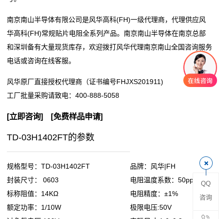
阻
南京南山半导体有限公司是风华高科(FH)一级代理商，代理供应风
华高科(FH)常规贴片电阻全系列产品。南京南山半导体在南京总部
零
和深圳备有大量现货库存，欢迎拨打风华代理南京南山全国咨询服务
电话或咨询在线客服。
欧
风华原厂直接授权代理商（证书编号FHJXS201911)
姆
工厂批量采购请致电：
400-888-5058
电
[
立即咨询
] [
免费样品申请
]
阻
TD-03H1402FT的参数
超
低
规格型号：TD-03H1402FT
品牌：风华|FH
封装尺寸： 0603
电阻温度系数：50ppm
QQ
阻
标称阻值：14KΩ
电阻精度：±1%
咨询
值
额定功率：1/10W
极限电压:50V