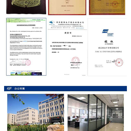
抗
硫
化
贴
片
电
阻
抗
浪
涌