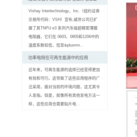
贴
Vishay Intertechnology，Inc.（纽约证券
片
交易所代码：VSH）​​宣布,威世公司已扩
电
展了其TNPU e3 系列汽车级超精密薄膜
电阻器，它们在 0603、0805和1206中的
阻
温度系数较低，低至&plusmn...
软
功率电阻在可再生能源中的应用
灯
近年来，可再生能源的选择已经变得更加
条
有效和可行。这导致了这些应用程序的广
泛采用，面对当前的环境问题，这尤其令
贴
人发指。但是，就像所有其他发电方法一
片
样，这些应用也需要贴片电...
电
阻