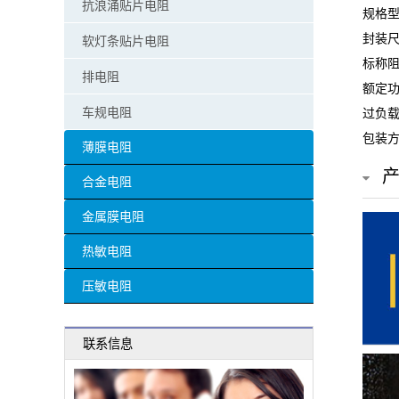
抗浪涌贴片电阻
规格型号
贴
封装尺
软灯条贴片电阻
片
标称阻
排电阻
额定功
电
车规电阻
过负载
阻
包装方
薄膜电阻
超
合金电阻
高
金属膜电阻
阻
热敏电阻
值
压敏电阻
贴
联系信息
片
电