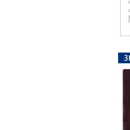
排
电
阻
车
规
电
阻
薄
膜
电
阻