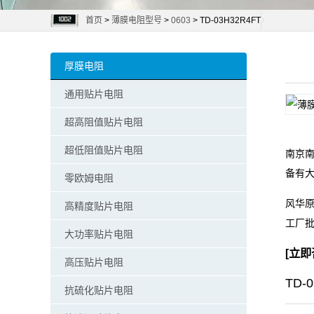
首页
>
薄膜电阻型号
>
0603
> TD-03H32R4FT
阻
零
厚膜电阻
欧
通用贴片电阻
姆
超高阻值贴片电阻
电
超低阻值贴片电阻
南京南
备有
阻
零欧姆电阻
风华原
高精度贴片电阻
超
工厂
大功率贴片电阻
低
[
立即
高压贴片电阻
阻
TD-
抗硫化贴片电阻
值