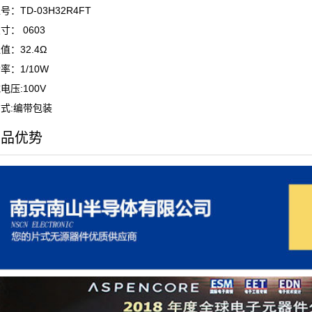
：TD-03H32R4FT
寸： 0603
值：32.4Ω
率：1/10W
电压:100V
式:编带包装
产品优势