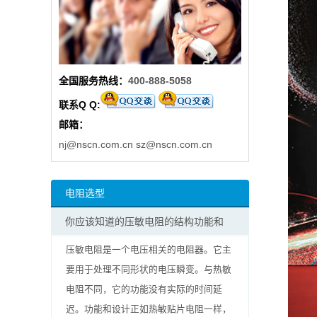
阻
高
全国服务热线：
400-888-5058
精
联系Q Q:
度
邮箱：
贴
nj@nscn.com.cn
sz@nscn.com.cn
片
电阻选型
电
你应该知道的压敏电阻的结构功能和
阻
压敏电阻是一个电压相关的电阻器。它主
大
要用于处理不同形状的电压瞬变。与热敏
电阻不同，它的功能没有实际的时间延
功
迟。功能和设计正如热敏贴片电阻一样，