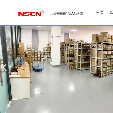
首
首页
页
厚
膜
电
阻
通
用
贴
片
电