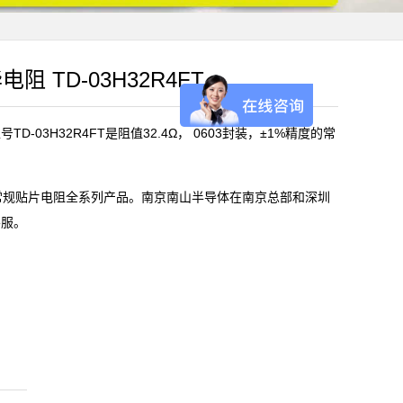
电阻 TD-03H32R4FT
D-03H32R4FT是阻值32.4Ω， 0603封装，±1%精度的常
)常规贴片电阻全系列产品。南京南山半导体在南京总部和深圳
客服。