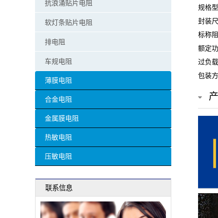
抗浪涌贴片电阻
规格型号
贴
封装尺
软灯条贴片电阻
片
标称阻
排电阻
额定功
电
车规电阻
过负载
阻
包装方
薄膜电阻
超
合金电阻
高
金属膜电阻
阻
热敏电阻
值
压敏电阻
贴
联系信息
片
电