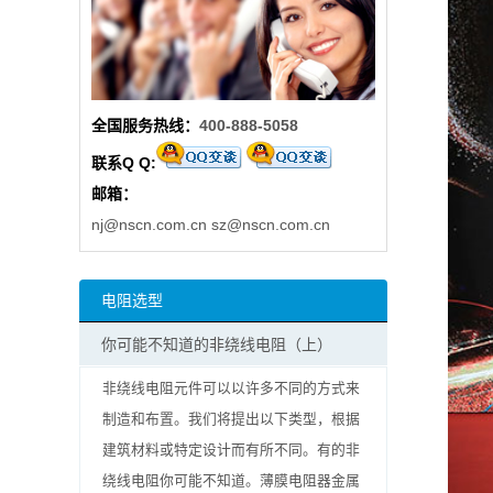
阻
高
全国服务热线：
400-888-5058
精
联系Q Q:
度
邮箱：
贴
nj@nscn.com.cn
sz@nscn.com.cn
片
电阻选型
电
你可能不知道的非绕线电阻（上）
阻
非绕线电阻元件可以以许多不同的方式来
大
制造和布置。我们将提出以下类型，根据
建筑材料或特定设计而有所不同。有的非
功
绕线电阻你可能不知道。薄膜电阻器金属