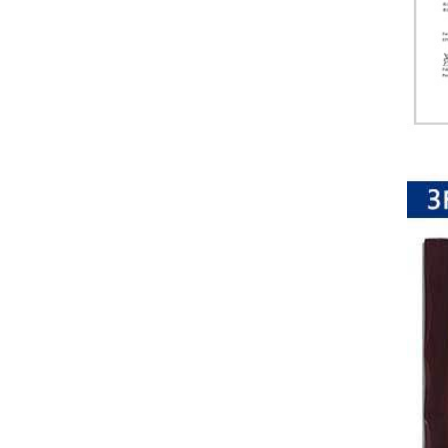
排
电
阻
车
规
电
阻
薄
膜
电
阻