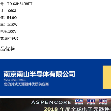
：TD-03H54R9FT
寸： 0603
值：54.9Ω
率：1/10W
电压:100V
式:编带包装
产品优势