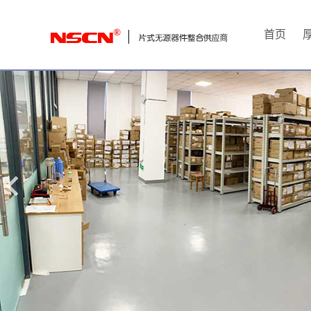
首
首页
页
厚
膜
电
阻
通
用
贴
片
电