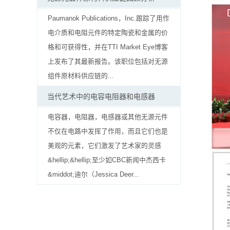
贴
Paumanok Publications，Inc.跟踪了用作
片
电介质和电阻元件的特定陶瓷和金属的价
电
格和可获得性，并在TTI Market Eye博客
上发布了其最新报告。该职位包括对无源
阻
组件原材料供应链的...
软
当代艺术中的电容电阻器和电感器
灯
电容器，电阻器，电感器或其他无源元件
条
不仅在电路中发挥了作用，而且它们也是
美观的元素，它们激发了艺术家的灵感
贴
&hellip;&hellip;至少如CBC新闻中杰西卡
片
&middot;迪尔（Jessica Deer...
电
阻