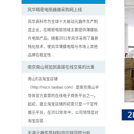
抗
风华精密电阻器器采购网上线
硫
风华高科作为全球十大被动元器件生产制
造企业，在精密电阻领域主要提供薄膜贴
化
片电阻产品。随着2011年风华采用了最新
贴
钝化技术，使风华薄膜电阻与市场上其他
品牌在稳定性...
片
南京南山将加到直接在线交易的比重
电
南山E店淘宝店铺
阻
（http://nscn.taobao.com）是南京南山半
导体官方直营的在线电子商务平台之一。
抗
起初，建立淘宝店铺的初衷只是一个宣传
浪
展示平台，在2012年年中，公司领导层对
淘宝店提...
涌
无源元器件原材料供应链回顾分析