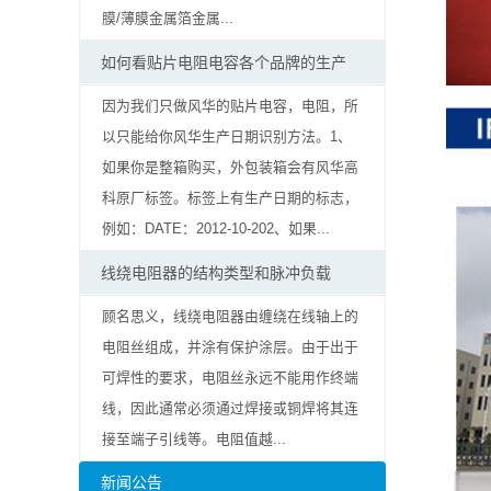
率
膜/薄膜金属箔金属...
贴
如何看贴片电阻电容各个品牌的生产
片
因为我们只做风华的贴片电容，电阻，所
以只能给你风华生产日期识别方法。1、
电
如果你是整箱购买，外包装箱会有风华高
阻
科原厂标签。标签上有生产日期的标志，
例如：DATE：2012-10-202、如果...
高
线绕电阻器的结构类型和脉冲负载
压
顾名思义，线绕电阻器由缠绕在线轴上的
贴
电阻丝组成，并涂有保护涂层。由于出于
可焊性的要求，电阻丝永远不能用作终端
片
线，因此通常必须通过焊接或铜焊将其连
电
接至端子引线等。电阻值越...
阻
新闻公告