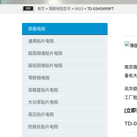
首页
>
薄膜电阻型号
>
0603
> TD-03H54R9FT
阻
零
厚膜电阻
欧
通用贴片电阻
姆
超高阻值贴片电阻
电
超低阻值贴片电阻
南京南
备有
阻
零欧姆电阻
风华原
高精度贴片电阻
超
工厂
大功率贴片电阻
低
[
立即
高压贴片电阻
阻
TD-
抗硫化贴片电阻
值