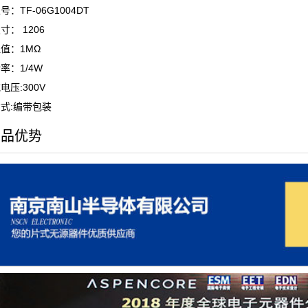
：TF-06G1004DT
寸： 1206
值：1MΩ
率：1/4W
电压:300V
式:编带包装
产品优势