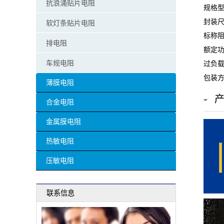
抗浪涌贴片电阻
规格型号
贴
封装尺
软灯条贴片电阻
片
标称阻
排电阻
额定功
电
车规电阻
过负载
阻
包装方
薄膜电阻
超
合金电阻
高
金属膜电阻
阻
热敏电阻
值
压敏电阻
贴
联系信息
片
电