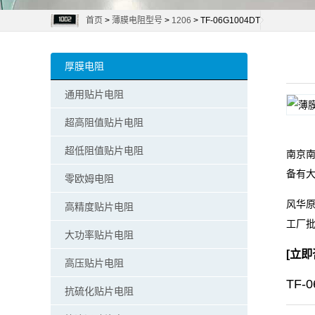
首页
>
薄膜电阻型号
>
1206
> TF-06G1004DT
阻
零
厚膜电阻
欧
通用贴片电阻
姆
超高阻值贴片电阻
电
超低阻值贴片电阻
南京南
备有
阻
零欧姆电阻
风华原
高精度贴片电阻
超
工厂
大功率贴片电阻
低
[
立即
高压贴片电阻
阻
TF-
抗硫化贴片电阻
值