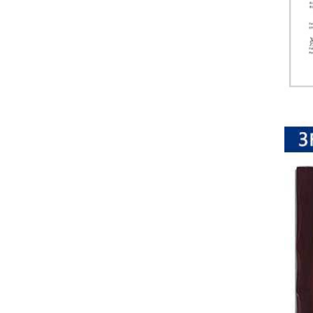
排
电
阻
车
规
电
阻
薄
膜
电
阻