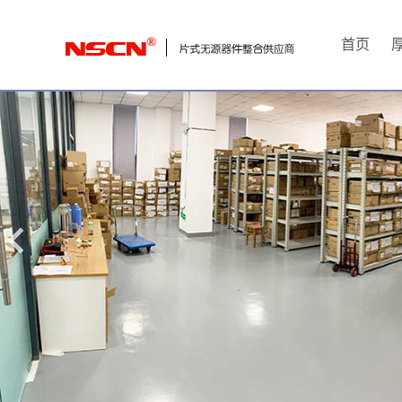
首
首页
页
厚
膜
电
阻
通
用
贴
片
电