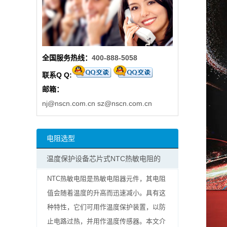
阻
高
全国服务热线：
400-888-5058
精
联系Q Q:
度
邮箱：
贴
nj@nscn.com.cn
sz@nscn.com.cn
片
电阻选型
电
温度保护设备芯片式NTC热敏电阻的
阻
NTC热敏电阻是热敏电阻器元件，其电阻
大
值会随着温度的升高而迅速减小。具有这
种特性，它们可用作温度保护装置，以防
功
止电路过热，并用作温度传感器。本文介