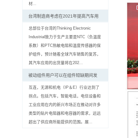
贴
材...
片
台湾制造商考虑在2021年提高汽车用
电
总部位于台湾的Thinking Electronic
Industrial致力于生产主要是NTC（负温度
阻
系数）和PTC热敏电阻和温度传感器的保
软
护组件，预计随着全球汽车销售的复苏，
其汽车应用的出货量将在202...
灯
被动组件用户可以在组件短缺期间发
条
互连，无源和机电（IP＆E）行业达到了
贴
拐点。包括汽车，智能电话，电信设备和
片
工业应用在内的新兴市场正在推动对许多
类型的贴片电阻器和电容器的需求，远远
电
超出了供应商所能提供的范围。展...
阻