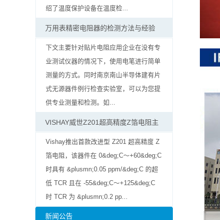
率
绍了温度保护设备在温度检...
贴
万用表精密电阻器的检测方法与经验
片
下文主要针对贴片电阻应用企业在没有专
业测试仪器的情况下，使用电笔进行简单
电
测量的方式。同时南京南山半导体建有片
阻
式无源器件例行检查实验室，可以为您提
供专业测量和检测。如...
高
VISHAY威世Z201超高精度Z箔电阻主
压
Vishay推出首款改进型 Z201 超高精度 Z
贴
箔电阻，该器件在 0&deg;C～+60&deg;C
时具有 &plusmn;0.05 ppm/&deg;C 的超
片
低 TCR 且在 -55&deg;C～+125&deg;C
电
时 TCR 为 &plusmn;0.2 pp...
阻
新闻公告