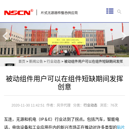
首
页
厚
膜
电
首页
>
新闻公告
>
行业动态
> 被动组件用户可以在组件短缺期间发挥
阻
创意
被动组件用户可以在组件短缺期间发挥
通
创意
用
贴
2020-11-30 11:42:51
作者：风华代理
分类：
行业动态
浏览：76次
片
互连，无源和机电（IP＆E）行业达到了拐点。包括汽车，智能电
话，电信设备和工业应用在内的新兴市场正在推动对许多类型的
贴片
电