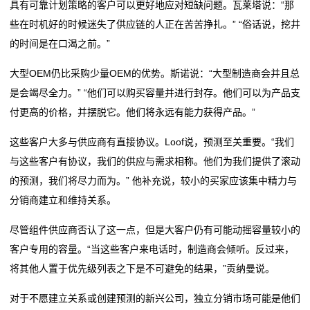
具有可靠计划策略的客户可以更好地应对短缺问题。瓦莱塔说：“那
些在时机好的时候迷失了供应链的人正在苦苦挣扎。” “俗话说，挖井
合
的时间是在口渴之前。”
金
大型OEM仍比采购少量OEM的优势。斯诺说：“大型制造商会并且总
电
是会竭尽全力。” “他们可以购买容量并进行封存。他们可以为产品支
付更高的价格，并摆脱它。他们将永远有能力获得产品。”
阻
这些客户大多与供应商有直接协议。Loof说，预测至关重要。“我们
金
与这些客户有协议，我们的供应与需求相称。他们为我们提供了滚动
属
的预测，我们将尽力而为。” 他补充说，较小的买家应该集中精力与
分销商建立和维持关系。
膜
尽管组件供应商否认了这一点，但是大客户仍有可能动摇容量较小的
电
客户专用的容量。“当这些客户来电话时，制造商会倾听。反过来，
阻
将其他人置于优先级列表之下是不可避免的结果，”贡纳曼说。
热
对于不愿建立关系或创建预测的新兴公司，独立分销市场可能是他们