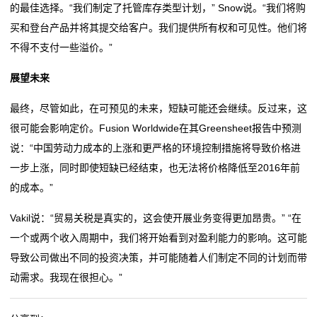
的最佳选择。“我们制定了托管库存类型计划，” Snow说。“我们将购
敏
买和登台产品并将其提交给客户。我们提供所有权和可见性。他们将
电
不得不支付一些溢价。”
阻
展望未来
压
最终，尽管如此，在可预见的未来，短缺可能还会继续。反过来，这
很可能会影响定价。Fusion Worldwide在其Greensheet报告中预测
敏
说：“中国劳动力成本的上涨和更严格的环境控制措施将导致价格进
电
一步上涨，同时即使短缺已经结束，也无法将价格降低至2016年前
的成本。”
阻
Vakil说：“贸易关税是真实的，这会使开展业务变得更加昂贵。” “在
电
一个或两个收入周期中，我们将开始看到对盈利能力的影响。这可能
阻
导致公司做出不同的投资决策，并可能随着人们制定不同的计划而带
动需求。我现在很担心。”
选
型