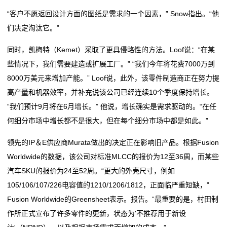
贴
“客户不愿返回设计方面的图纸是需求的一个因素，” Snow指出。“他
片
们决定淘汰它。”
电
同时，凯梅特（Kemet）采取了更具侵略性的方法。Loof说：“在某
阻
些情况下，我们需要建造或扩展工厂。” “我们今年将花费7000万到
8000万美元来增加产能。” Loof说，此外，该零件制造商正在努力提
软
高产量和机器效率，并补充说该公司已经连续10个季度保持增长。
“我们预计9月将在6月增长。” 他说，增长确实是需求驱动的。“在任
灯
何细分市场中增长都不是很大，但在每个细分市场中都是如此。”
条
领先的IP＆E供应商Murata做出的决定正在影响旧产品。根据Fusion
贴
Worldwide的数据，该公司对标准MLCC的报价为12至36周，而某些
汽车SKU的报价为24至52周。“更大的外壳尺寸，例如
片
105/106/107/226电容值的1210/1206/1812，正面临严重短缺，”
电
Fusion Worldwide的Greensheet表示。报告。“最重要的是，村田制
作所正式宣布了许多零件的更新，状态为'不推荐用于新设
阻