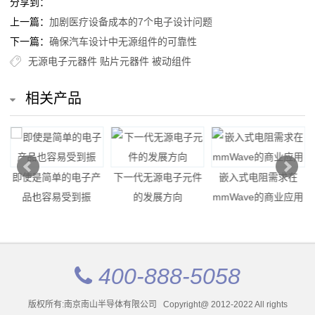
分享到：
上一篇：
加剧医疗设备成本的7个电子设计问题
新
下一篇：
确保汽车设计中无源组件的可靠性
闻
无源电子元器件
贴片元器件
被动组件
公
相关产品
告
公
司
的电子产
下一代无源电子元件
嵌入式电阻需求在
光敏电阻的规
受到振
的发展方向
mmWave的商业应用
用场景
动
态
行
400-888-5058
业
版权所有:南京南山半导体有限公司 Copyright@ 2012-2022 All rights