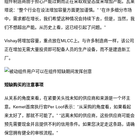
组件制造商由于担心产能过剩而正在采取观望态度来增加产能。瓦莱
率
塔说：“整个行业在设法增加容量方面更加谨慎。” “在许多细分市场
贴
中，需求都在增长，我们希望这种情况会持续下去，但是，当然，我
们不想超出产能。从历史上看，这已经引起了问题。”
片
Vishay将增加容量，重点放在MLCC上。与许多制造商一样，该公司
电
正在增加无需大量投资即可配备人员的生产设备，而不是建造新工
阻
厂。
高
压
短缺购买的注意事项
贴
从关系的角度来看，在紧要关头找未知的供应商和来源是一个坏主
意。Kemet首席执行官Per Loof表示：“从采购的角度看，如果看起
片
来太好了，那就不可能了。” “远离未知的供应商，这些供应商可能会
电
预先需要现金并且提供不利的信用条件。如果您决定走这条路，请确
保您拥有健全的审核流程。”
阻