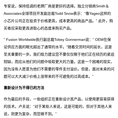
专家说，保持低调的老牌厂商是更好的选择。独立分销商Smith＆
抗
Associates全球项目开发副总裁Todd Snow表示：“像Yageo这样的
硫
小芯片公司正在投资于价格更高，成本更高的商品产品。” 此外，购
买者应采取更具进取心的态度来购买产品。
化
“ Fusion Worldwide执行副总裁Tobey Gonnerman说：“ OEM在保
贴
证供应方面的眼光超出了通常的水平。“随着交货时间的延长，这是
片
至关重要的一步。我们极力建议您不要仅仅眼于他们正在经历的紧迫
短缺，而应从他们的问题中吸取更大的力量。这是一个困难的现实，
电
因为没有人愿意为他们不需要的零件支付溢价。但是，面对未来的问
阻
题可以大大减少价格上涨带来的不可避免的过高成本。”
抗
重新设计为不得已的方法
浪
作为最后的手段，一些组织正在重新设计其产品，以使用更容易获得
的技术。卢夫说：“对于某些人来说，这是可能的，但对于其他人来
涌
说，则更为复杂，而您做不到。”