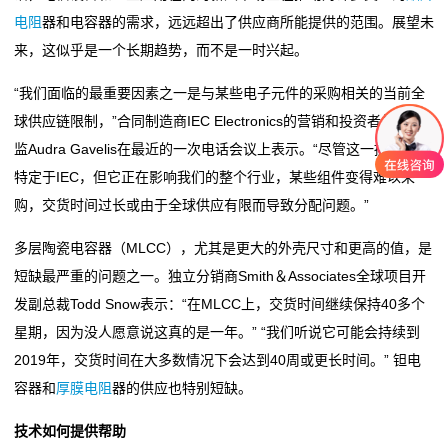
电阻
器和电容器的需求，远远超出了供应商所能提供的范围。展望未
阻
来，这似乎是一个长期趋势，而不是一时兴起。
零
“我们面临的最重要因素之一是与某些电子元件的采购相关的当前全
球供应链限制，”合同制造商IEC Electronics的营销和投资者关系总
欧
监Audra Gavelis在最近的一次电话会议上表示。“尽管这一挑战并非
姆
特定于IEC，但它正在影响我们的整个行业，某些组件变得难以采
购，交货时间过长或由于全球供应有限而导致分配问题。”
电
多层陶瓷电容器（MLCC），尤其是更大的外壳尺寸和更高的值，是
阻
短缺最严重的问题之一。独立分销商Smith＆Associates全球项目开
超
发副总裁Todd Snow表示：“在MLCC上，交货时间继续保持40多个
星期，因为没人愿意说这真的是一年。” “我们听说它可能会持续到
低
2019年，交货时间在大多数情况下会达到40周或更长时间。” 钽电
阻
容器和
厚膜电阻
器的供应也特别短缺。
值
技术如何提供帮助