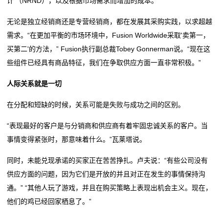
计'（NRND），以及根据市场需求而增加的成本。”
排
无论是独立经销商还是专营经销商，都在发展其采购实践，以求超越
电
需求。“在更加平衡的市场环境中，Fusion Worldwide采取'卖第一，
买第二'的方法，” Fusion执行副总裁Tobey Gonnerman说。“现在这
阻
些组件已经具有商品特征，我们在争取供应方面一直非常积极。”
车
人际关系就是一切
规
在分配和短缺的时候，关系可能是失败与成功之间的区别。
电
“表现最好的客户是与分销商和供应商有着牢固忠诚关系的客户。当
阻
事情变得紧张时，那意味着什么。”瓦莱塔说。
薄
同时，未能兑现承诺的买家正在苦苦挣扎。卢夫说：“有些公司没有
供应方面的问题，因为它们是开放的并且对正在发生的事情保持沟
膜
通。” “其他人玩了游戏，并且在购买策略上表现出机会主义。现在，
电
他们的鸡已经回家栖息了。”
阻