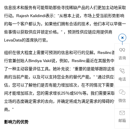
贴
信息技术和服务有可能帮助那些寻找稀缺产品的人们更加主动地采取
行动。Rajesh Kalidindi表示：“从根本上说，市场上受当前形势影响
片
的每一个客户都认为，如果他们拥有合适的技术，他们本可以早做一
电
些事情以获取供应并锁定价格。” ，预测性供应链应用提供商
LevaData的首席执行官。
阻
QQ
组织在很大程度上需要可预测的信息和可行的见解。Resilinc首席执
超
咨询
行官兼创始人Bindiya Vakil说，例如，Resilinc最近在其服务中推出
高
了一种主动容量评估工具。她补充说：“重要的是能够跟踪这些供应
商的当前产能，以及可以支持您业务的替代产能。” “通过供应商评
阻
电话
估，您可以了解他们是否有能力增加班次，在不同情况下需要多长时
值
间才能增加班次，您的需求增长25％或50％等。我们需要采取基于
微信
立场的态度确定需求的去向，并确定将成为满足需求的障碍的供应
贴
商。”
片
邮箱
影响力的优势
电