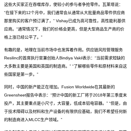
这些大买家正在吞噬库存，使较小的参与者争抢零件。瓦莱塔说：
阻
“在接下来的12个月中，我们通常会从通常从大批量商品零件供应商
那里购买的客户预订满了，” Vishay已成为高可靠性，高性能利基供
高
应商。“通常情况下，我们的价格会更高，但是大型商品生产商的价
精
格上涨已经公平了。”
度
有趣的是，地理在当前市场中也发挥着作用。供应链风险管理服务
Resilinc的首席执行官兼创始人Bindiya Vakil表示：“当前需求短缺的
贴
大多数主要是美国和英国的制造商。” “了解哪些零件和原材料来自这
片
些国家是第一步。”
电
同时，中国的新产能正在增加。Fusion Worldwide在其最新的
Greensheet报告中表示：“预计中国的新工厂将于2018年第三季度末
阻
投产，其主要重点是小尺寸，大容量，低成本铝电容器。” “但是，由
大
于技术障碍以及材料和生产设备的有限供应基础，我们不希望任何新
的制造商进入MLCC生产领域。”
功