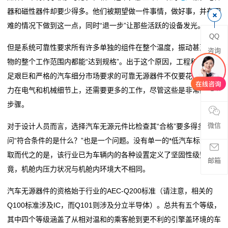
器和磁性器件却要少得多。他们被期望做一件事情，做好事，并在困
阻
难的情况下做到这一点，同时“退一步”让那些活跃的设备发光。
QQ
零
但是系统可靠性要求所有许多单独的组件在整个温度，振动甚至污染
咨询
物的整个工作范围内都能“达到规格”。出于这个原因，工程和制造满
欧
足艰巨和严格的汽车细分市场要求的可靠无源器件不仅要花很少的精
姆
电话
力在电气和机械细节上，还需要更多的工作，尽管这些是非常必要的
步骤。
电
微信
对于设计人员而言，选择汽车无源元件比检查其“合格”要多得多。询
阻
问“符合条件的是什么？”也是一个问题。没有单一的*低汽车标准。
超
取而代之的是，该行业已为车辆内的各种设置定义了坚固性级别。毕
邮箱
竟，机舱内压力状况与机舱内环境大不相同。
低
汽车无源器件的资格始于行业的AEC-Q200标准（请注意，相关的
阻
Q100标准涉及IC，而Q101则涉及分立半导体）。总共有五个等级，
值
其中四个等级涵盖了从相对温和的乘客舱到更不利的引擎盖环境的车