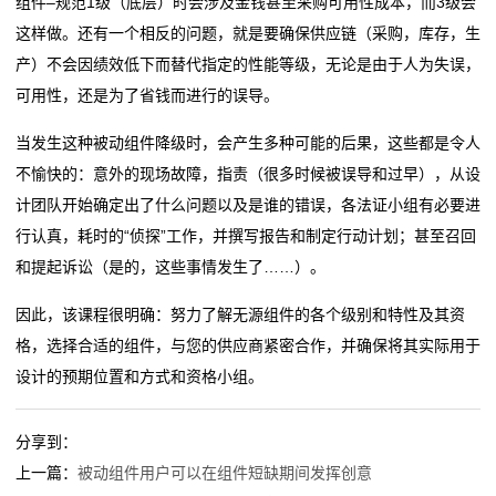
组件–规范1级（底层）时会涉及金钱甚至采购可用性成本，而3级会
这样做。还有一个相反的问题，就是要确保供应链（采购，库存，生
阻
产）不会因绩效低下而替代指定的性能等级，无论是由于人为失误，
高
可用性，还是为了省钱而进行的误导。
精
当发生这种被动组件降级时，会产生多种可能的后果，这些都是令人
不愉快的：意外的现场故障，指责（很多时候被误导和过早），从设
度
计团队开始确定出了什么问题以及是谁的错误，各法证小组有必要进
贴
行认真，耗时的“侦探”工作，并撰写报告和制定行动计划；甚至召回
和提起诉讼（是的，这些事情发生了……）。
片
因此，该课程很明确：努力了解无源组件的各个级别和特性及其资
电
格，选择合适的组件，与您的供应商紧密合作，并确保将其实际用于
阻
设计的预期位置和方式和资格小组。
大
分享到：
功
上一篇：
被动组件用户可以在组件短缺期间发挥创意