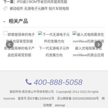
下一篇：
IPD减少BOM节省空间并提高性能
率
被动组件
无源电子元器件
贴片车规电阻
贴
相关产品
片
电
阻
持
即使是简单的电子产
下一代无源电子元件
嵌入式电阻需求在
高
品也容易受到振
的发展方向
mmWave的商业应用
压
贴
400-888-5058
片
版权所有:南京南山半导体有限公司 Copyright@ 2012-2022 All rights
电
reserved 备案号:
苏ICP备11059432号
苏公网安备 32010402000039号
网
阻
站地图
sitemap