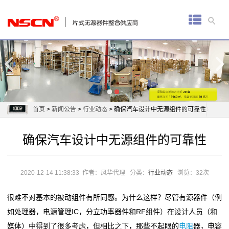
首
页
厚
膜
电
首页
>
新闻公告
>
行业动态
> 确保汽车设计中无源组件的可靠性
阻
确保汽车设计中无源组件的可靠性
通
用
2020-12-14 11:38:33
作者：风华代理
分类：
行业动态
浏览：32次
贴
很难不对基本的被动组件有所同感。为什么这样？尽管有源器件（例
片
如处理器，电源管理IC，分立功率器件和RF组件）在设计人员（和
媒体）中得到了很多考虑，但相比之下，那些不起眼的
电阻
器，电容
电