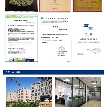
抗
硫
化
贴
片
电
阻
抗
浪
涌