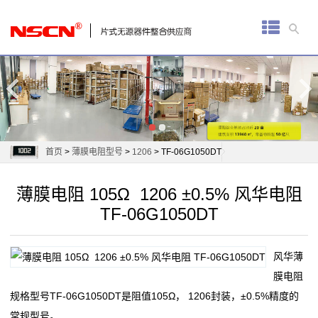
首
页
厚
膜
电
首页
>
薄膜电阻型号
>
1206
> TF-06G1050DT
阻
薄膜电阻 105Ω 1206 ±0.5% 风华电阻
通
TF-06G1050DT
用
风华薄
贴
膜电阻
片
规格型号TF-06G1050DT是阻值105Ω， 1206封装，±0.5%精度的
常规型号。
电