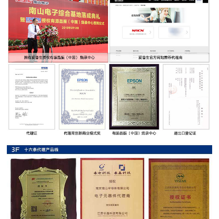
率
贴
片
电
阻
高
压
贴
片
电
阻