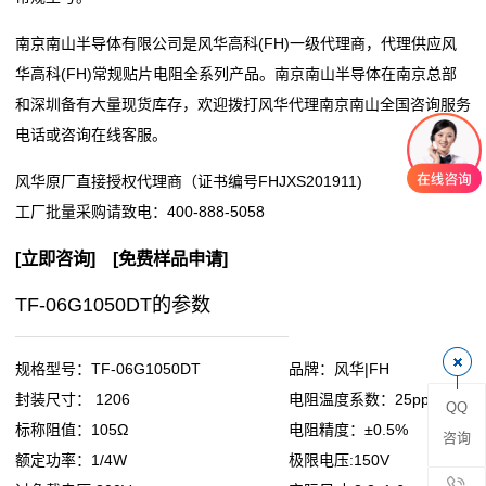
阻
南京南山半导体有限公司是风华高科(FH)一级代理商，代理供应风
华高科(FH)常规贴片电阻全系列产品。南京南山半导体在南京总部
零
和深圳备有大量现货库存，欢迎拨打风华代理南京南山全国咨询服务
电话或咨询在线客服。
欧
风华原厂直接授权代理商（证书编号FHJXS201911)
姆
工厂批量采购请致电：
400-888-5058
电
[
立即咨询
] [
免费样品申请
]
阻
TF-06G1050DT的参数
超
低
规格型号：TF-06G1050DT
品牌：风华|FH
封装尺寸： 1206
电阻温度系数：25ppm
QQ
阻
标称阻值：105Ω
电阻精度：±0.5%
咨询
值
额定功率：1/4W
极限电压:150V