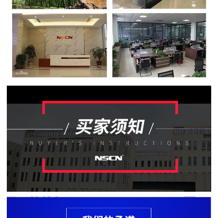
贴
片
电
阻
软
灯
条
贴
片
电
阻