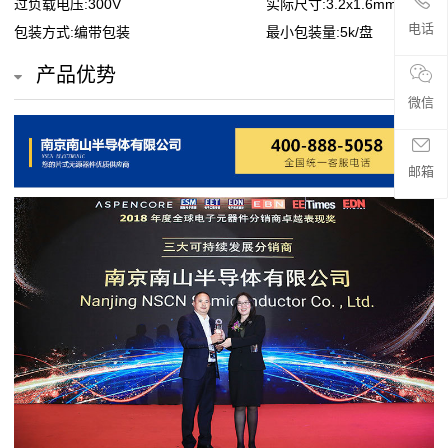
过负载电压:300V
实际尺寸:3.2x1.6mm
贴
电话
包装方式:编带包装
最小包装量:5k/盘
片
产品优势
电
微信
阻
邮箱
超
高
阻
值
贴
片
电