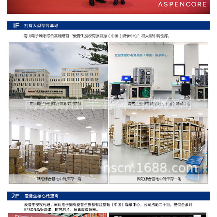
阻
高
精
度
贴
片
电
阻
大
功