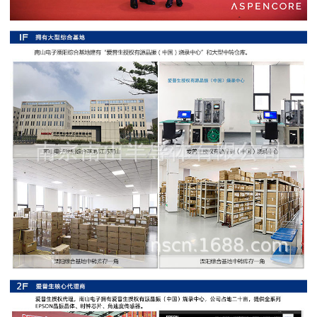
阻
高
精
度
贴
片
电
阻
大
功