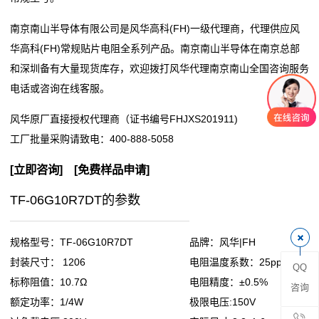
阻
南京南山半导体有限公司是风华高科(FH)一级代理商，代理供应风
华高科(FH)常规贴片电阻全系列产品。南京南山半导体在南京总部
零
和深圳备有大量现货库存，欢迎拨打风华代理南京南山全国咨询服务
电话或咨询在线客服。
欧
风华原厂直接授权代理商（证书编号FHJXS201911)
姆
工厂批量采购请致电：
400-888-5058
电
[
立即咨询
] [
免费样品申请
]
阻
TF-06G10R7DT的参数
超
低
规格型号：TF-06G10R7DT
品牌：风华|FH
封装尺寸： 1206
电阻温度系数：25ppm
QQ
阻
标称阻值：10.7Ω
电阻精度：±0.5%
咨询
值
额定功率：1/4W
极限电压:150V