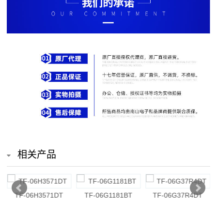
排
电
阻
车
规
电
阻
薄
相关产品
膜
电
-06G1181BT
TF-06G37R4DT
TF-06E362BT
TF-0
阻