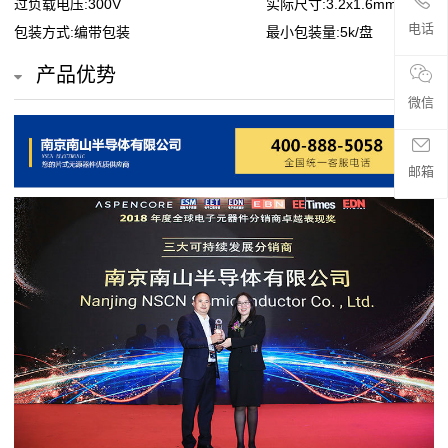
过负载电压:300V
实际尺寸:3.2x1.6mm
贴
电话
包装方式:编带包装
最小包装量:5k/盘
片
产品优势
电
微信
阻
邮箱
超
高
阻
值
贴
片
电