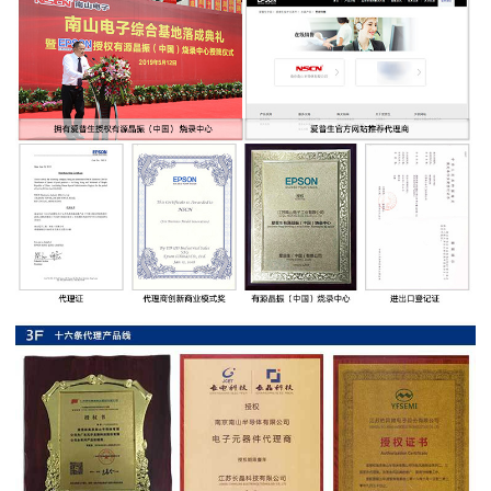
率
贴
片
电
阻
高
压
贴
片
电
阻