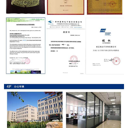
抗
硫
化
贴
片
电
阻
抗
浪
涌