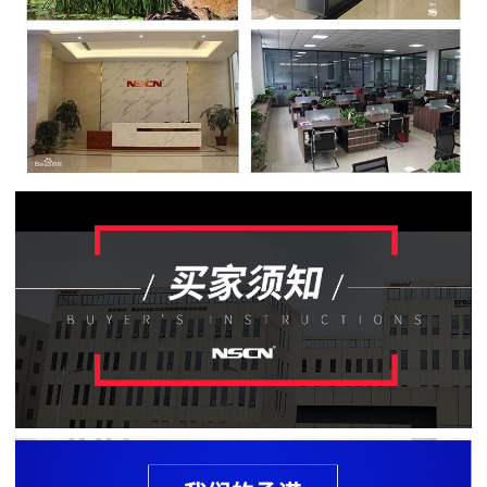
贴
片
电
阻
软
灯
条
贴
片
电
阻