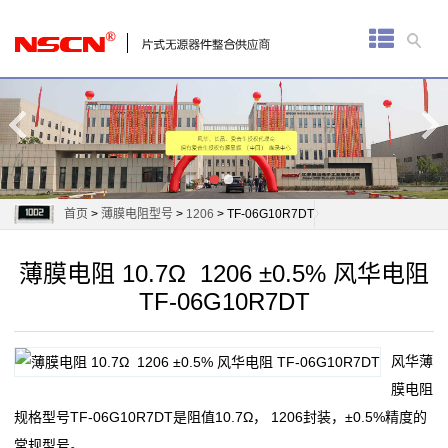
首
页
厚
膜
电
首页
>
薄膜电阻型号
>
1206
> TF-06G10R7DT
阻
薄膜电阻 10.7Ω 1206 ±0.5% 风华电阻
通
TF-06G10R7DT
用
风华薄
贴
膜电阻
片
规格型号TF-06G10R7DT是阻值10.7Ω， 1206封装，±0.5%精度的
常规型号。
电