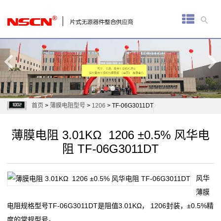
首
页
厚
膜
电
首页
>
薄膜电阻型号
>
1206
> TF-06G3011DT
阻
薄膜电阻 3.01KΩ 1206 ±0.5% 风华电
通
阻 TF-06G3011DT
用
风华
贴
薄膜
片
电阻规格型号TF-06G3011DT是阻值3.01KΩ， 1206封装，±0.5%精
度的常规型号。
电