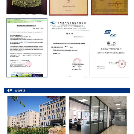
抗
硫
化
贴
片
电
阻
抗
浪
涌