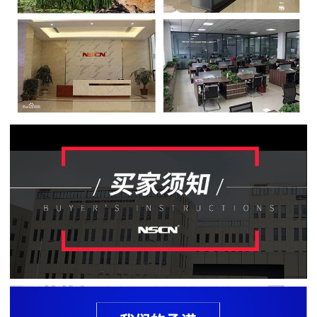
贴
片
电
阻
软
灯
条
贴
片
电
阻