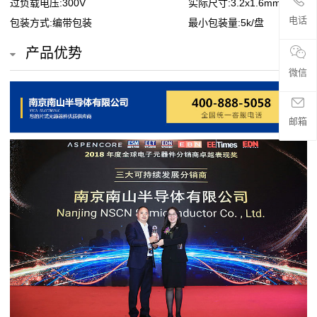
过负载电压:300V
实际尺寸:3.2x1.6mm
贴
电话
包装方式:编带包装
最小包装量:5k/盘
片
产品优势
电
微信
阻
邮箱
超
高
阻
值
贴
片
电