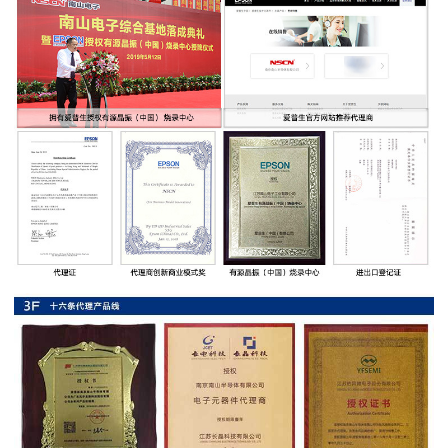
率
贴
片
电
阻
高
压
贴
片
电
阻