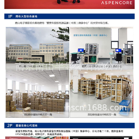
阻
高
精
度
贴
片
电
阻
大
功