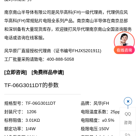
阻
南京南山半导体有限公司是风华高科(FH)一级代理商，代理供应风
华高科(FH)常规贴片电阻全系列产品。南京南山半导体在南京总部
零
和深圳备有大量现货库存，欢迎拨打风华代理南京南山全国咨询服务
电话或咨询在线客服。
欧
风华原厂直接授权代理商（证书编号FHJXS201911)
姆
工厂批量采购请致电：
400-888-5058
电
[
立即咨询
] [
免费样品申请
]
阻
TF-06G3011DT的参数
超
低
规格型号：TF-06G3011DT
品牌：风华|FH
封装尺寸： 1206
电阻温度系数：25ppm
QQ
阻
标称阻值：3.01KΩ
电阻精度：±0.5%
咨询
值
额定功率：1/4W
极限电压:150V