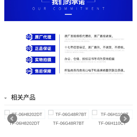
排
电
阻
车
规
电
阻
薄
相关产品
膜
电
TF-06H8202DT
TF-06G48R7BT
TF-06H110CT
阻