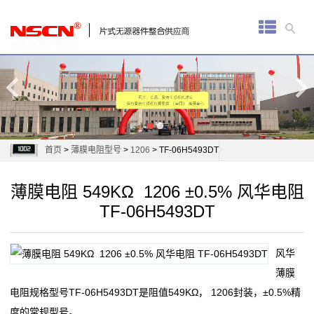
首
页
厚
膜
电
首页
>
薄膜电阻型号
>
1206
> TF-06H5493DT
阻
薄膜电阻 549KΩ 1206 ±0.5% 风华电阻
通
TF-06H5493DT
用
风华
贴
薄膜
片
电阻规格型号TF-06H5493DT是阻值549KΩ， 1206封装，±0.5%精
度的常规型号。
电