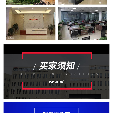
贴
片
电
阻
软
灯
条
贴
片
电
阻