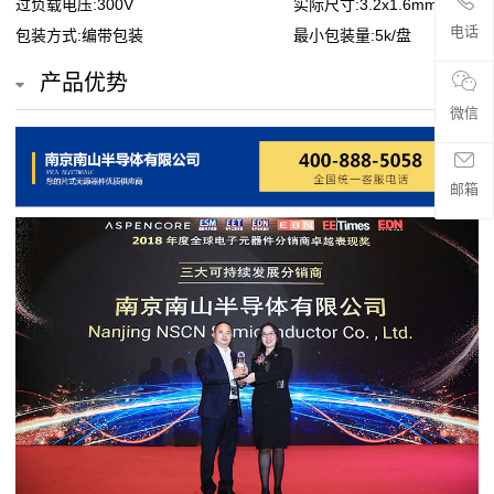
过负载电压:300V
实际尺寸:3.2x1.6mm
贴
电话
包装方式:编带包装
最小包装量:5k/盘
片
产品优势
电
微信
阻
邮箱
超
高
阻
值
贴
片
电