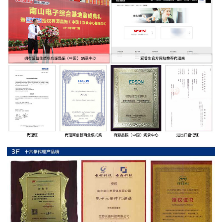
率
贴
片
电
阻
高
压
贴
片
电
阻