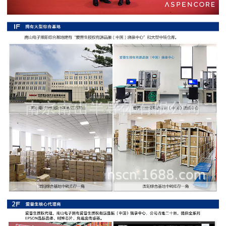
阻
高
精
度
贴
片
电
阻
大
功