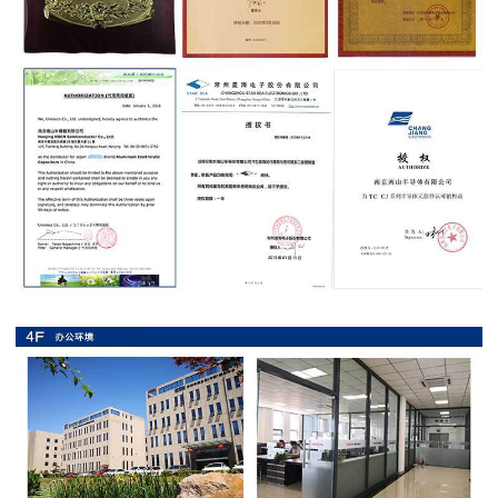
抗
硫
化
贴
片
电
阻
抗
浪
涌