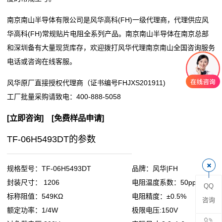
阻
南京南山半导体有限公司是风华高科(FH)一级代理商，代理供应风
华高科(FH)常规贴片电阻全系列产品。南京南山半导体在南京总部
零
和深圳备有大量现货库存，欢迎拨打风华代理南京南山全国咨询服务
电话或咨询在线客服。
欧
风华原厂直接授权代理商（证书编号FHJXS201911)
姆
工厂批量采购请致电：
400-888-5058
电
[
立即咨询
] [
免费样品申请
]
阻
TF-06H5493DT的参数
超
低
规格型号：TF-06H5493DT
品牌：风华|FH
封装尺寸： 1206
电阻温度系数：50ppm
QQ
阻
标称阻值：549KΩ
电阻精度：±0.5%
咨询
值
额定功率：1/4W
极限电压:150V