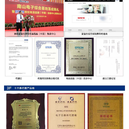
率
贴
片
电
阻
高
压
贴
片
电
阻