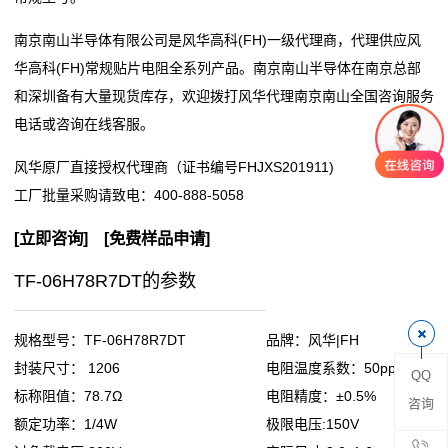
阻
南京南山半导体有限公司是风华高科(FH)一级代理商，代理供应风
华高科(FH)常规贴片电阻全系列产品。南京南山半导体在南京总部
零
和深圳备有大量现货库存，欢迎拨打风华代理南京南山全国咨询服务
电话或咨询在线客服。
欧
风华原厂直接授权代理商（证书编号FHJXS201911)
姆
工厂批量采购请致电：
400-888-5058
电
[
立即咨询
] [
免费样品申请
]
阻
TF-06H78R7DT的参数
超
低
规格型号：TF-06H78R7DT
品牌：风华|FH
封装尺寸： 1206
电阻温度系数：50ppm
QQ
阻
标称阻值：78.7Ω
电阻精度：±0.5%
咨询
值
额定功率：1/4W
极限电压:150V