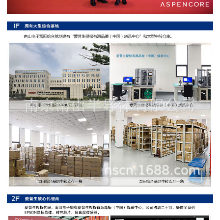
阻
高
精
度
贴
片
电
阻
大
功