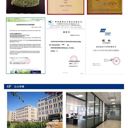
抗
硫
化
贴
片
电
阻
抗
浪
涌