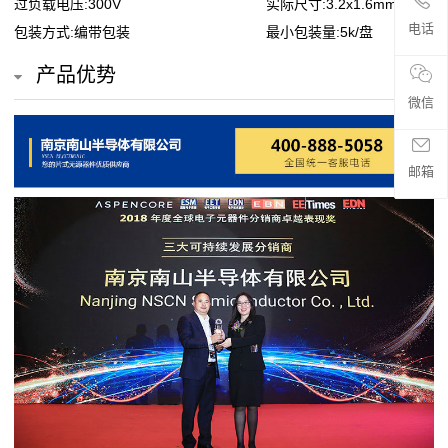
过负载电压:300V
实际尺寸:3.2x1.6mm
贴
电话
包装方式:编带包装
最小包装量:5k/盘
片
产品优势
电
微信
阻
邮箱
超
高
阻
值
贴
片
电