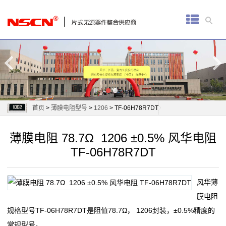
首
页
厚
膜
电
首页
>
薄膜电阻型号
>
1206
> TF-06H78R7DT
阻
薄膜电阻 78.7Ω 1206 ±0.5% 风华电阻
通
TF-06H78R7DT
用
风华薄
贴
膜电阻
片
规格型号TF-06H78R7DT是阻值78.7Ω， 1206封装，±0.5%精度的
常规型号。
电