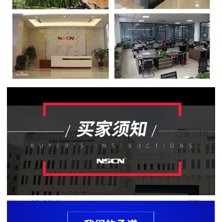
贴
片
电
阻
软
灯
条
贴
片
电
阻