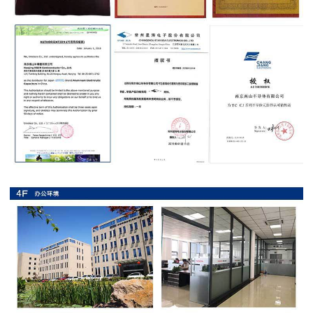
抗
硫
化
贴
片
电
阻
抗
浪
涌