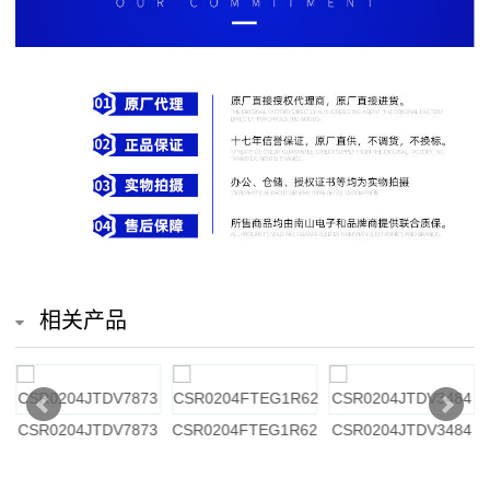
排
电
阻
车
规
电
阻
相关产品
薄
膜
3
CSR0204JTDV7873
CSR0204FTEG1R62
CSR0204JTDV3484
电
阻