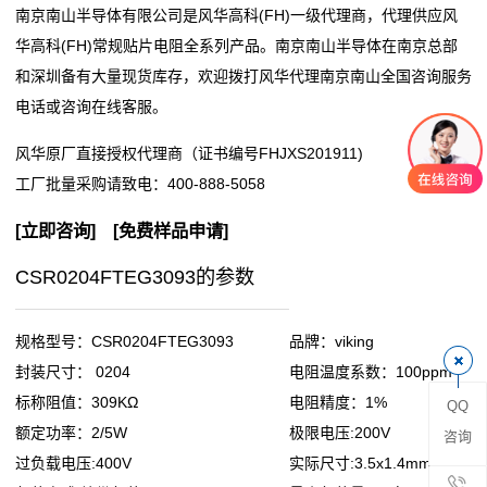
南京南山半导体有限公司是风华高科(FH)一级代理商，代理供应风
阻
华高科(FH)常规贴片电阻全系列产品。南京南山半导体在南京总部
和深圳备有大量现货库存，欢迎拨打风华代理南京南山全国咨询服务
零
电话或咨询在线客服。
欧
风华原厂直接授权代理商（证书编号FHJXS201911)
姆
工厂批量采购请致电：
400-888-5058
电
[
立即咨询
] [
免费样品申请
]
阻
CSR0204FTEG3093的参数
超
规格型号：CSR0204FTEG3093
品牌：viking
低
封装尺寸： 0204
电阻温度系数：100ppm
标称阻值：309KΩ
电阻精度：1%
QQ
阻
额定功率：2/5W
极限电压:200V
咨询
值
过负载电压:400V
实际尺寸:3.5x1.4mm