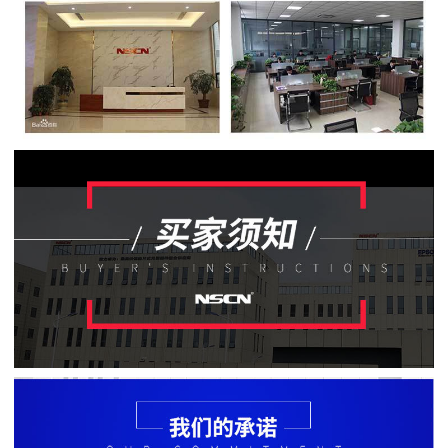
贴
片
电
阻
软
灯
条
贴
片
电
阻