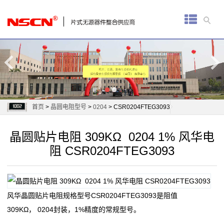
首
页
厚
膜
电
首页
>
晶圆电阻型号
>
0204
> CSR0204FTEG3093
阻
晶圆贴片电阻 309KΩ 0204 1% 风华电
通
阻 CSR0204FTEG3093
用
贴
风华晶圆贴片电阻规格型号CSR0204FTEG3093是阻值
片
309KΩ， 0204封装，1%精度的常规型号。
电