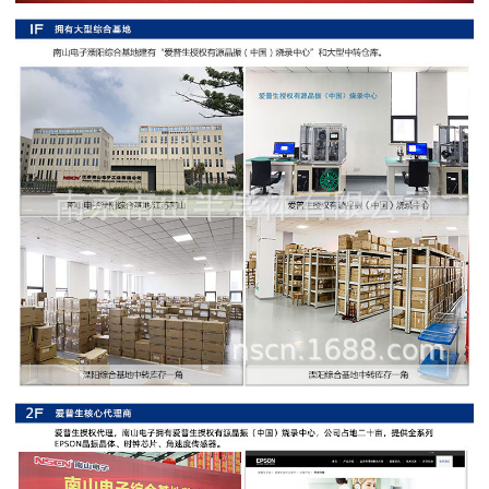
阻
高
精
度
贴
片
电
阻
大
功