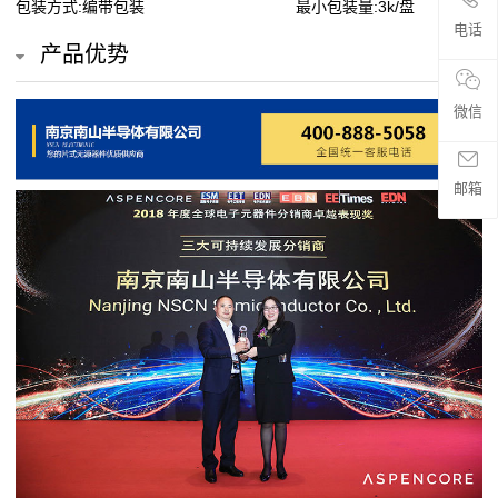
包装方式:编带包装
最小包装量:3k/盘
贴
电话
产品优势
片
电
微信
阻
邮箱
超
高
阻
值
贴
片
电