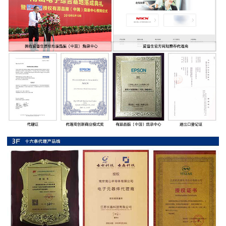
率
贴
片
电
阻
高
压
贴
片
电
阻