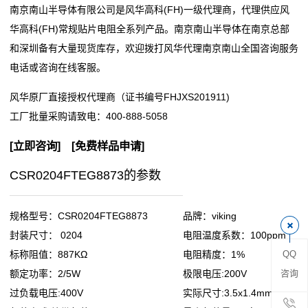
南京南山半导体有限公司是风华高科(FH)一级代理商，代理供应风
阻
华高科(FH)常规贴片电阻全系列产品。南京南山半导体在南京总部
和深圳备有大量现货库存，欢迎拨打风华代理南京南山全国咨询服务
零
电话或咨询在线客服。
欧
风华原厂直接授权代理商（证书编号FHJXS201911)
姆
工厂批量采购请致电：
400-888-5058
电
[
立即咨询
] [
免费样品申请
]
阻
CSR0204FTEG8873的参数
超
规格型号：CSR0204FTEG8873
品牌：viking
低
封装尺寸： 0204
电阻温度系数：100ppm
QQ
标称阻值：887KΩ
电阻精度：1%
阻
咨询
额定功率：2/5W
极限电压:200V
值
过负载电压:400V
实际尺寸:3.5x1.4mm