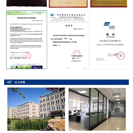
抗
硫
化
贴
片
电
阻
抗
浪
涌