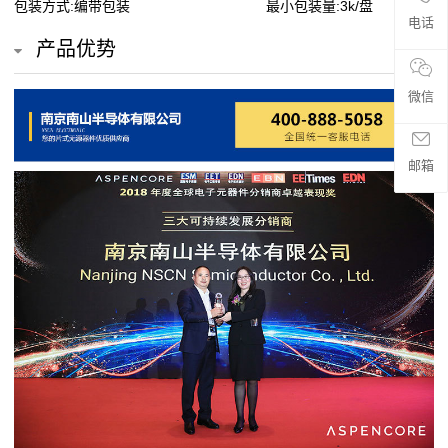
包装方式:编带包装
最小包装量:3k/盘
贴
电话
产品优势
片
微信
电
阻
邮箱
超
高
阻
值
贴
片
电