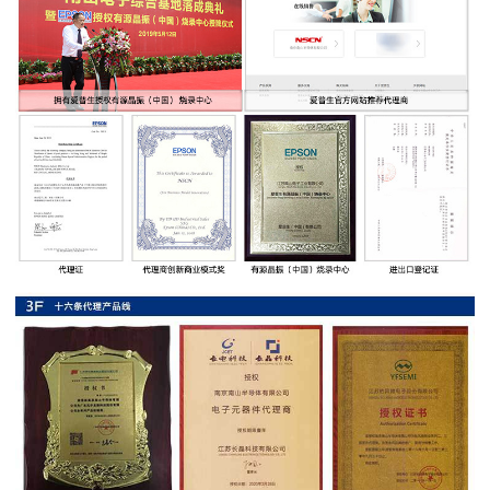
率
贴
片
电
阻
高
压
贴
片
电
阻