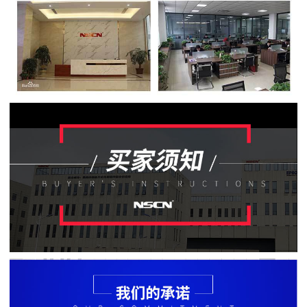
贴
片
电
阻
软
灯
条
贴
片
电
阻