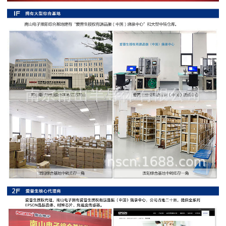
阻
高
精
度
贴
片
电
阻
大
功