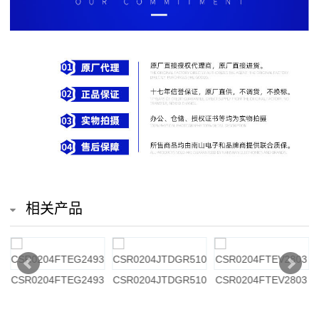
排
电
阻
车
规
电
阻
相关产品
薄
膜
2
CSR0204FTEG2493
CSR0204JTDGR510
CSR0204FTEV2803
电
阻