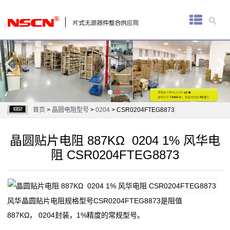
首
页
厚
膜
电
首页
>
晶圆电阻型号
>
0204
> CSR0204FTEG8873
阻
晶圆贴片电阻 887KΩ 0204 1% 风华电
通
阻 CSR0204FTEG8873
用
贴
风华晶圆贴片电阻规格型号CSR0204FTEG8873是阻值
片
887KΩ， 0204封装，1%精度的常规型号。
电