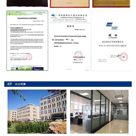
抗
硫
化
贴
片
电
阻
抗
浪
涌