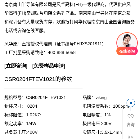
南京南山半导体有限公司是风华高科(FH)一级代理商，代理供应风
阻
华高科(FH)常规贴片电阻全系列产品。南京南山半导体在南京总部
和深圳备有大量现货库存，欢迎拨打风华代理南京南山全国咨询服务
零
电话或咨询在线客服。
欧
风华原厂直接授权代理商（证书编号FHJXS201911)
姆
工厂批量采购请致电：
400-888-5058
电
[
立即咨询
] [
免费样品申请
]
阻
CSR0204FTEV1021的参数
超
规格型号：CSR0204FTEV1021
品牌：viking
低
封装尺寸： 0204
电阻温度系数：100ppm
标称阻值：1.02KΩ
电阻精度：1%
QQ
阻
额定功率：1/4W
极限电压:200V
咨询
值
过负载电压:400V
实际尺寸:3.5x1.4mm