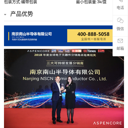
包装方式:编带包装
最小包装量:3k/盘
贴
电话
产品优势
片
电
微信
阻
邮箱
超
高
阻
值
贴
片
电