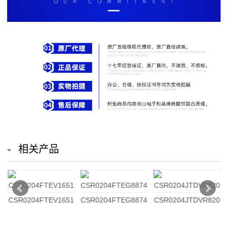
排
电
阻
车
规
电
阻
相关产品
薄
膜
5
CSR0204FTEV1651
CSR0204FTEG8874
CSR0204JTDVR820
电
阻