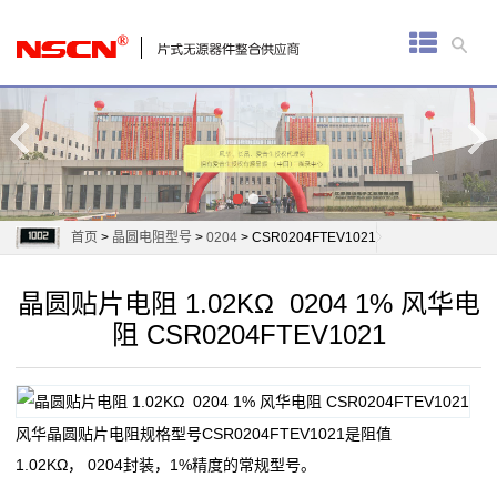
首
页
厚
膜
电
首页
>
晶圆电阻型号
>
0204
> CSR0204FTEV1021
阻
晶圆贴片电阻 1.02KΩ 0204 1% 风华电
通
阻 CSR0204FTEV1021
用
贴
风华晶圆贴片电阻规格型号CSR0204FTEV1021是阻值
片
1.02KΩ， 0204封装，1%精度的常规型号。
电