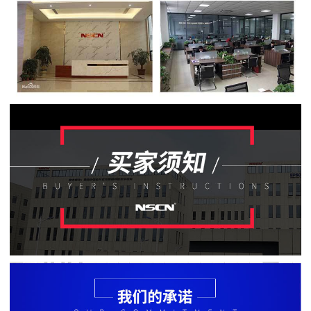
贴
片
电
阻
软
灯
条
贴
片
电
阻