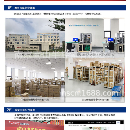
阻
高
精
度
贴
片
电
阻
大
功