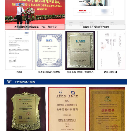
率
贴
片
电
阻
高
压
贴
片
电
阻