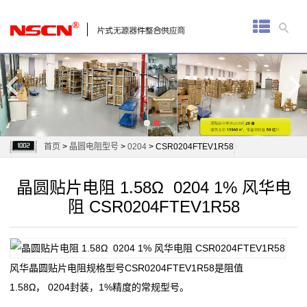
首
页
厚
膜
电
首页
>
晶圆电阻型号
>
0204
> CSR0204FTEV1R58
阻
晶圆贴片电阻 1.58Ω 0204 1% 风华电
通
阻 CSR0204FTEV1R58
用
贴
风华晶圆贴片电阻规格型号CSR0204FTEV1R58是阻值
片
1.58Ω， 0204封装，1%精度的常规型号。
电