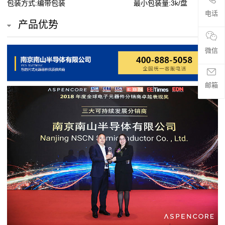
包装方式:编带包装
最小包装量:3k/盘
贴
电话
产品优势
片
电
微信
阻
邮箱
超
高
阻
值
贴
片
电