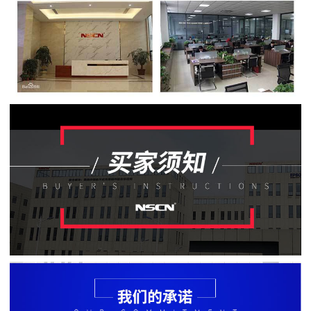
贴
片
电
阻
软
灯
条
贴
片
电
阻