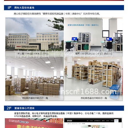
阻
高
精
度
贴
片
电
阻
大
功