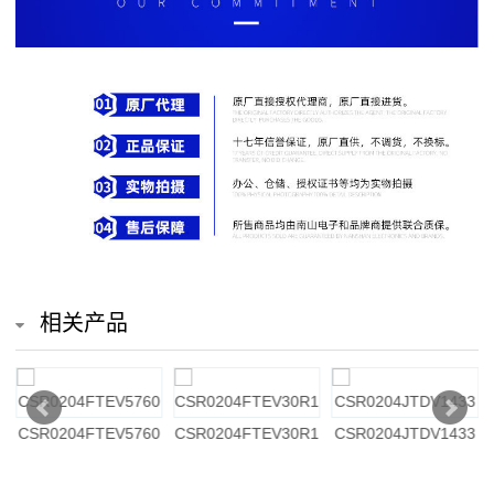
排
电
阻
车
规
电
阻
相关产品
薄
膜
1
CSR0204FTEV5760
CSR0204FTEV30R1
CSR0204JTDV1433
电
阻