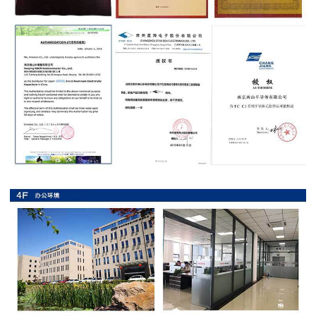
抗
硫
化
贴
片
电
阻
抗
浪
涌