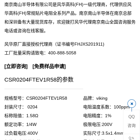
南京南山半导体有限公司是风华高科(FH)一级代理商，代理供应风
阻
华高科(FH)常规贴片电阻全系列产品。南京南山半导体在南京总部
和深圳备有大量现货库存，欢迎拨打风华代理南京南山全国咨询服务
零
电话或咨询在线客服。
欧
风华原厂直接授权代理商（证书编号FHJXS201911)
姆
工厂批量采购请致电：
400-888-5058
电
[
立即咨询
] [
免费样品申请
]
阻
CSR0204FTEV1R58的参数
超
规格型号：CSR0204FTEV1R58
品牌：viking
低
封装尺寸： 0204
电阻温度系数：100ppm
标称阻值：1.58Ω
电阻精度：1%
QQ
阻
额定功率：1/4W
极限电压:200V
咨询
值
过负载电压:400V
实际尺寸:3.5x1.4mm