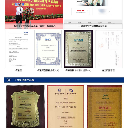
率
贴
片
电
阻
高
压
贴
片
电
阻