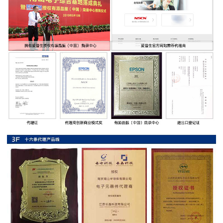
率
贴
片
电
阻
高
压
贴
片
电
阻