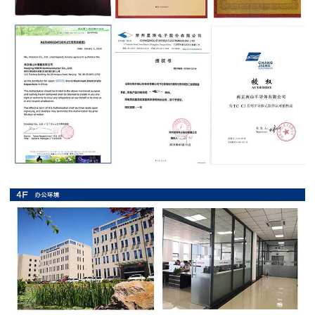
抗
硫
化
贴
片
电
阻
抗
浪
涌