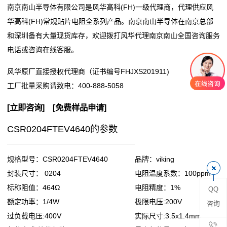
南京南山半导体有限公司是风华高科(FH)一级代理商，代理供应风
阻
华高科(FH)常规贴片电阻全系列产品。南京南山半导体在南京总部
和深圳备有大量现货库存，欢迎拨打风华代理南京南山全国咨询服务
零
电话或咨询在线客服。
欧
风华原厂直接授权代理商（证书编号FHJXS201911)
姆
工厂批量采购请致电：
400-888-5058
电
[
立即咨询
] [
免费样品申请
]
阻
CSR0204FTEV4640的参数
超
规格型号：CSR0204FTEV4640
品牌：viking
低
封装尺寸： 0204
电阻温度系数：100ppm
标称阻值：464Ω
电阻精度：1%
QQ
阻
额定功率：1/4W
极限电压:200V
咨询
值
过负载电压:400V
实际尺寸:3.5x1.4mm