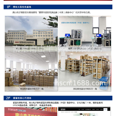
阻
高
精
度
贴
片
电
阻
大
功