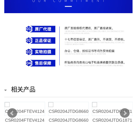
排
电
阻
车
规
电
阻
相关产品
薄
膜
0
CSR0204FTEV4124
CSR0204JTDG8660
CSR0204JTDG1871
电
阻