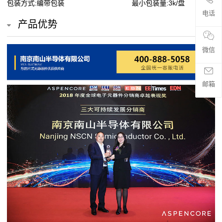
包装方式:编带包装
最小包装量:3k/盘
贴
电话
产品优势
片
电
微信
阻
邮箱
超
高
阻
值
贴
片
电