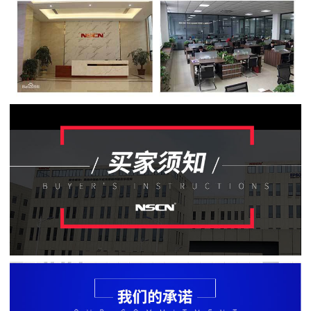
贴
片
电
阻
软
灯
条
贴
片
电
阻