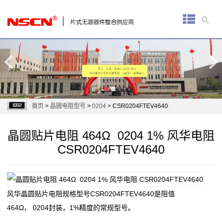
首
页
厚
膜
电
首页
>
晶圆电阻型号
>
0204
> CSR0204FTEV4640
阻
晶圆贴片电阻 464Ω 0204 1% 风华电阻
通
CSR0204FTEV4640
用
贴
风华晶圆贴片电阻规格型号CSR0204FTEV4640是阻值
片
464Ω， 0204封装，1%精度的常规型号。
电