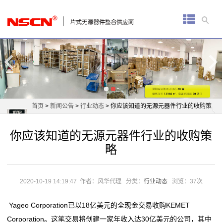
首
页
厚
膜
电
首页
>
新闻公告
>
行业动态
> 你应该知道的无源元器件行业的收购策
阻
略
你应该知道的无源元器件行业的收购策
通
略
用
贴
2020-10-19 14:19:47
作者：风华代理
分类：
行业动态
浏览：37次
片
Yageo Corporation已以18亿美元的全现金交易收购KEMET
Corporation。这笔交易将创建一家年收入达30亿美元的公司，其中
电