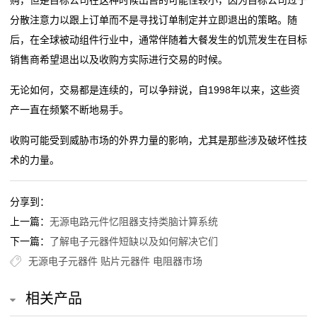
购，但是目标公司在这种时候出售的可能性较小，因为目标公司过于
分散注意力以跟上订单而不是寻找订单制定并立即退出的策略。随
新
后，在全球被动组件行业中，通常伴随着大餐发生的饥荒发生在目标
闻
销售商希望退出以及收购方实际进行交易的时候。
公
无论如何，交易都是连续的，可以争辩说，自1998年以来，这些资
产一直在频繁不断地易手。
告
收购可能受到威胁市场的外界力量的影响，尤其是那些涉及破坏性技
公
术的力量。
司
分享到：
动
上一篇：
无源电路元件忆阻器支持类脑计算系统
态
下一篇：
了解电子元器件短缺以及如何解决它们
无源电子元器件
贴片元器件
电阻器市场
行
业
相关产品