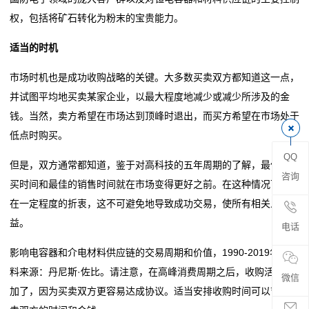
贴
权，包括将矿石转化为粉末的宝贵能力。
片
适当的时机
电
市场时机也是成功收购战略的关键。大多数买卖双方都知道这一点，
并试图平均地买卖某家企业，以最大程度地减少或减少所涉及的金
阻
钱。当然，卖方希望在市场达到顶峰时退出，而买方希望在市场处于
超
低点时购买。
高
QQ
但是，双方通常都知道，鉴于对高科技的五年周期的了解，最佳的购
咨询
买时间和最佳的销售时间就在市场变得更好之前。在这种情况下，存
阻
在一定程度的折衷，这不可避免地导致成功交易，使所有相关人员受
值
益。
电话
贴
影响电容器和介电材料供应链的交易周期和价值，1990-2019年；资
料来源：丹尼斯·佐比。请注意，在高峰消费周期之后，收购活动增
片
微信
加了，因为买卖双方更容易达成协议。适当安排收购时间可以节省买
电