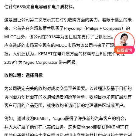
估计有65％来自电容器和电介质材料。
阻
这是国巨公司第二次展示其在时机收购方面的实力，着眼于遥远的未
零
来，它首先在台湾和荷兰购买了Phycomp（Philips + Compass）的
MLCC业务，该公司在2018年为国巨股东支付了巨额股息。日本供
欧
应商造成的市场真空现有的MLCC市场为该公司带来了可观的投资回
姆
报。人们还认为，KEMET在电介质方面的材料专业知识套件将在
2039年为Yageo Corporation带来回报。
电
收购过程：选择目标
阻
为公司确定完美的收购对成功交易至关重要。该过程涉及基于目标的
超
协同潜力创建潜在的收购候选者的愿望清单：收购目标如何扩展现有
低
客户可用的产品范围，或使收购者访问新的地理销售区域或客户。
阻
例如，通过收购KEMET，Yageo获得了许多新的汽车客户的机会，
并大大扩展了他们在北美的业务。这也使Yageo能够获得KEMET在
值
国防电子领域的庞大客户群以及对钽电容器和材料供应链的主要控制