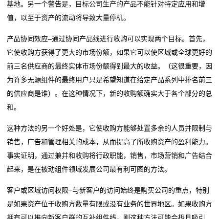
率
基地。另一个警告是，目标公司生产的产品不能针对特定应用和增
值，以至于资产的流动将导致大量停机。
贴
产品协同效应–通过协同产品线进行收购可以实现两个目标。首先，
片
它使收购方获得了更大的市场份额，如果它可以使区域或全球更好的
电
前三名供应商的最终实体市场份额得到最大的收益。（这很重要，因
为许多无源组件的最终用户只是希望知道在给定产品系列中排名前三
阻
的供应商是谁）。在这种情况下，新的收购额确实大于各个部分的总
和。
高
压
这种方法的另一个好处是，它使收购方能够处置多余的人员并限制与
销售，广告和管理相关的成本，从而提高了所收购资产的盈利能力。
贴
事实证明，通过兼并和收购将行政职能，销售，市场营销和广告结合
片
起来，是在被动组件领域发展公司最有利可图的方法。
电
客户或区域访问权限–与新客户的访问始终是购买公司的重点，特别
是如果资产位于收购方数量有限或没有业务的世界地区。如果收购方
阻
拥有可以推向新客户群的互补组件线，则这种方法可能会极具吸引