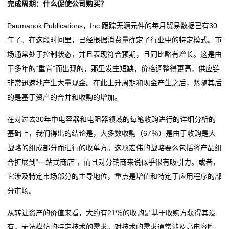
完成周期：什么促使公司购买？
合
Paumanok Publications，Inc.跟踪无源元件的每月贸易数据已有30
年了。在这段时间里，已经根据消费量确定了行业中的特定模式。市
金
场通常处于控制状态，并且表现符合预期，且同比略有增长。这是由
电
于多年的“重置”而出现的，那里发生短缺，价格调整得更高，供应链
非常迅速地产生大量现金。在此上升周期和现金产生之后，紧随其后
阻
的是基于资产的合并和收购的增加。
金
在对过去30年中电容器和电阻器领域的每笔收购进行的详细分析的
属
基础上，我们得出的结论是，大多数收购（67％）是由于收购是大
战略的组成部分而进行的收单方。这项宏伟的战略要么包括将产品组
膜
合扩展到“一站式商店”，而且对分销商来说似乎很有吸引力。或者，
电
它涉及特定市场部分的主导地位，重点是增值和特定于应用程序的部
分市场。
阻
从转让资产的价值来看，大约有21％的收购是基于收购方获得其没
热
有，无法模仿的特定技术的需求。对技术的需求通常涉及高电容陶