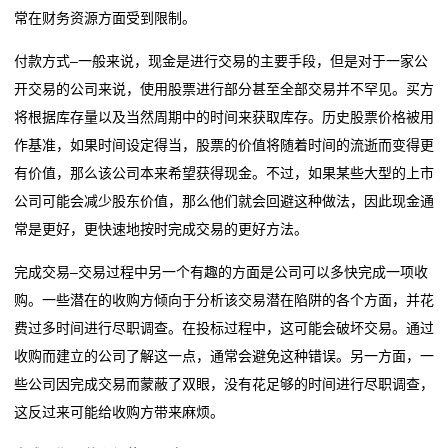
排
常在财务资源方面受到限制。
电
付款方式–一般来说，现金是进行交易的主要手段，但是对于一家公
开交易的公司来说，使用股票进行部分甚至全部交易并不罕见。买方
阻
将根据库存量以及当然周期中的时间来获取库存。历史股票价格被用
作基准，如果时间设定得当，股票的价值将随着时间的流逝而变得更
车
有价值，那么该公司本来希望获得现金。不过，如果某些大型的上市
规
公司可能会减少股东价值，那么他们就会回避这种做法，因此现金通
常是更好，更快速地按时完成交易的更好方法。
电
阻
完成交易–交易过程中另一个有趣的方面是公司可以多快完成一项收
购。一些潜在的收购方倾向于分析该交易潜在陷阱的各个方面，并花
薄
费过多时间进行尽职调查。在投标过程中，这可能会破坏交易。通过
收购而建立的公司了解这一点，通常会避免这种错误。另一方面，一
膜
些公司因完成交易而蒙蔽了双眼，没有花足够的时间进行尽职调查，
电
这反过来可能给收购方带来麻烦。
阻