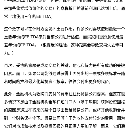
贴
不得超过EBITDA的两倍。但是，截至该行业后期，关键交易（尤其
是那些偏爱增值组件的交易）的息税折旧摊销前利润已达到十倍。通
片
常平均使用三年的EBITDA。
电
这个数字可以在计时方面发挥重要作用。许多公司喜欢使用最近一个
阻
重要年份的EBITDA来对当前公司进行估值，而买家则更愿意使用最
差年份的EBITDA。（根据我的经验，这种距离会导致交易失去牵引
软
力。）
灯
再次，妥协的意愿是成功交易的关键，耐心和毅力是所有成功的关键
条
因素。而且，如果公司能够通过获得上面列出的一项或多项标准来随
着时间的推移最大化其投资回报率，往往会付出更多的代价。
贴
此外，金融机构为收购而支付的费用往往比贸易公司要高，但这在很
片
多情况下是由于金融机构希望在短时间内（基于周期）获得投资回报
电
的原因是通过在将来的某个日期出售给贸易公司，或将其他收购合并
到一个财务保护伞下。贸易公司倾向于为收购支付较少的费用，因为
阻
它们对市场和技术以及投资回报的真正潜力更加了解。而且，它们通