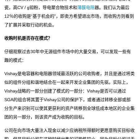
敏
瓷，高CV / g钽粉，导电聚合物技术和
薄膜电阻
器。我们认为最后
12％的收购是“基于机会的”，即卖方希望退出市场，而收购方则看到
电
了扩展并采取行动的机会。
阻
收购时机是否存在模式？
压
仔细观察过去30年中无源组件市场中的大量交易，可以发现一些有
敏
趣的模式：
电
Vishay是电容器和电阻器领域最活跃的公司收购者，并且是通过将类
似的组件分组和谐地结合在一起来开发企业集团的先驱。实际上，
阻
Vishay战略的一部分创建了模式的一部分：Vishay是否可以通过
电
SGA的组合将其置于Vishay公司的保护下，或者通过转移全部或部
分生产来识别可以使其更获利的资产转移到全球低成本地区的企业集
阻
团的另一部分，则该资产成为收购的目标。
选
公司在向市场大量注入现金以减少应纳税所得额时更愿意购买目标收
型