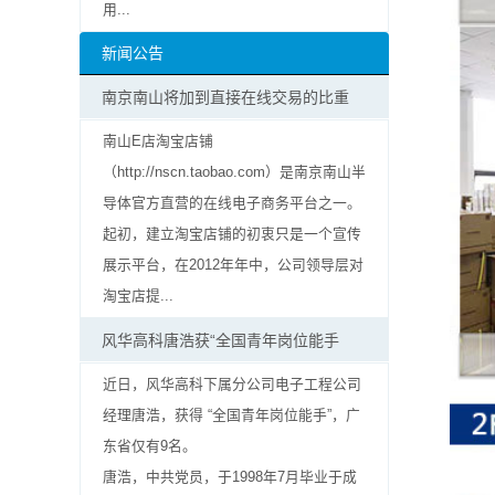
用...
抗
新闻公告
硫
南京南山将加到直接在线交易的比重
化
南山E店淘宝店铺
贴
（http://nscn.taobao.com）是南京南山半
导体官方直营的在线电子商务平台之一。
片
起初，建立淘宝店铺的初衷只是一个宣传
电
展示平台，在2012年年中，公司领导层对
淘宝店提...
阻
风华高科唐浩获“全国青年岗位能手
抗
近日，风华高科下属分公司电子工程公司
浪
经理唐浩，获得 “全国青年岗位能手”，广
东省仅有9名。
涌
唐浩，中共党员，于1998年7月毕业于成