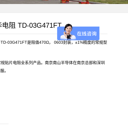
电阻 TD-03G471FT
-03G471FT是阻值470Ω， 0603封装，±1%精度的常规型
)常规贴片电阻全系列产品。南京南山半导体在南京总部和深圳
客服。