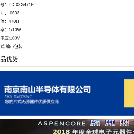
：TD-03G471FT
寸： 0603
值：470Ω
率：1/10W
电压:100V
式:编带包装
产品优势