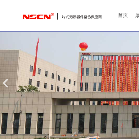
首
首页
页
厚
膜
电
阻
通
用
贴
片
电