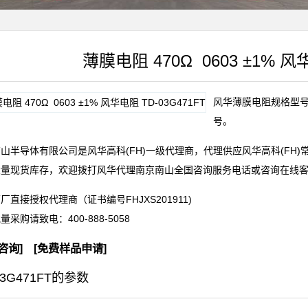
薄膜电阻 470Ω 0603 ±1% 风华
风华薄膜电阻规格型号TD
号。
山半导体有限公司是风华高科(FH)一级代理商，代理供应风华高科(FH
大量现货库存，欢迎拨打风华代理南京南山全国咨询服务电话或咨询在线
厂直接授权代理商（证书编号FHJXS201911)
批量采购请致电：
400-888-5058
咨询
] [
免费样品申请
]
03G471FT的参数