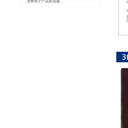
消费电子产品和设备...
排
电
阻
车
规
电
阻
薄
膜
电
阻