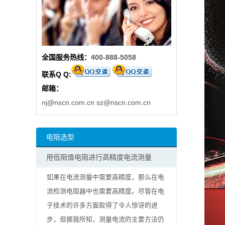
阻
高
全国服务热线：
400-888-5058
精
联系Q Q:
度
邮箱：
贴
nj@nscn.com.cn
sz@nscn.com.cn
片
电阻选型
电
用低阻值电阻进行高精度电流测量
阻
如果在电流测量中需要高精度，那么在电
大
流检测电阻器中也需要高精度。尽管在电
子技术的许多方面取得了令人惊讶的进
功
步，但据我所知，测量电流的主要方法仍