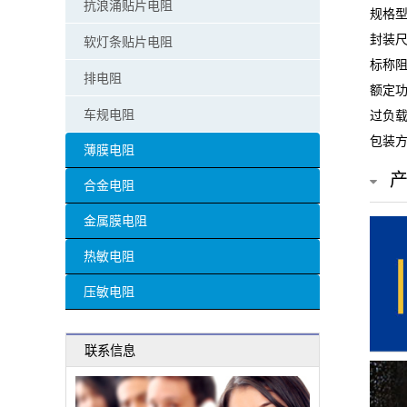
抗浪涌贴片电阻
规格型号
贴
封装尺
软灯条贴片电阻
片
标称阻
排电阻
额定功
电
车规电阻
过负载
阻
包装方
薄膜电阻
超
合金电阻
高
金属膜电阻
阻
热敏电阻
值
压敏电阻
贴
联系信息
片
电