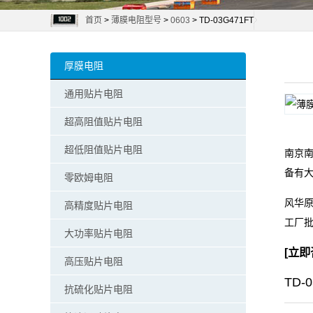
首页
>
薄膜电阻型号
>
0603
> TD-03G471FT
阻
零
厚膜电阻
欧
通用贴片电阻
姆
超高阻值贴片电阻
电
超低阻值贴片电阻
南京南
备有
阻
零欧姆电阻
风华原
高精度贴片电阻
超
工厂
大功率贴片电阻
低
[
立即
高压贴片电阻
阻
TD-
抗硫化贴片电阻
值