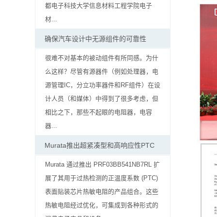
贴
都电子科技大学信息材料工程学院电子
材...
片
确保汽车设计中无源组件的可靠性
电
很难不对基本的被动组件有所同感。为什
阻
么这样？尽管有源器件（例如处理器，电
软
源管理IC，分立功率器件和RF组件）在设
计人员（和媒体）中得到了很多考虑，但
灯
相比之下，那些不起眼的电阻器，电容
条
器...
贴
Murata推出超紧凑型和高响应性PTC
片
Murata 通过推出 PRF03BB541NB7RL 扩
展了其用于过热检测的正温度系数 (PTC)
电
表面贴装芯片热敏电阻的产品组合。这些
阻
热敏电阻经过优化，可集成到各种形式的